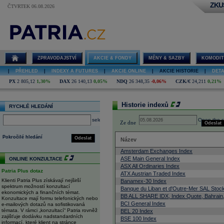
ZKU
ČTVRTEK 06.08.2026
Akcie
historický
vývoj,
statistika
ZPRAVODAJSTVÍ
AKCIE & FONDY
MĚNY & SAZBY
KOMODIT
|
PŘEHLED
|
INDEXY A FUTURES
|
AKCIE ONLINE
|
AKCIE HISTORIE
|
DETA
PX
2 805,12
1,30%
DAX
26 140,13
0,05%
NDQ
26 348,35
-0,06%
CZK/€
24,211
0,21%
Historie indexů
RYCHLÉ HLEDÁNÍ
select
Open the c
Ze dne
Odeslat
Pokročilé hledání
Odeslat
Název
Amsterdam Exchanges Index
ASE Main General Index
ONLINE KONZULTACE
ASX All Ordinaries Index
Patria Plus dotaz
ATX Austrian Traded Index
Klienti Patria Plus získávají nejširší
Banamex-30 Index
spektrum možností konzultací
Banque du Liban et d'Outre-Mer SAL Stoc
ekonomických a finančních témat.
BB ALL SHARE IDX, Index Quote, Bahrain,
Konzultace mají formu telefonických nebo
BCI General Index
e-mailových dotazů na sofistikovaná
témata. V rámci „konzultací“ Patria rovněž
BEL 20 Index
zajišťuje dodávku nadstandardních
BSE 100 Index
informací, které klient na stránce