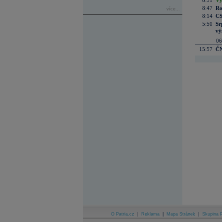
8:51
Vý
8:47
Ro
více...
8:14
CS
5:50
Sr
vý
06
15:57
ČN
O Patria.cz
|
Reklama
|
Mapa Stránek
|
Skupina P