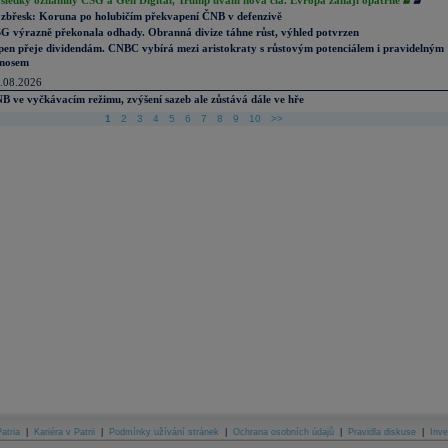
sledky oznámily CSG a Gen Digital, Trump uvalil nová cla. Evropa zahájí opatrně
zbřesk: Koruna po holubičím překvapení ČNB v defenzivě
G výrazně překonala odhady. Obranná divize táhne růst, výhled potvrzen
pen přeje dividendám. CNBC vybírá mezi aristokraty s růstovým potenciálem i pravidelným
nosem
.08.2026
B ve vyčkávacím režimu, zvýšení sazeb ale zůstává dále ve hře
1
2
3
4
5
6
7
8
9
10
>>
atria
|
Kariéra v Patrii
|
Podmínky užívání stránek
|
Ochrana osobních údajů
|
Pravidla diskuse
|
Inve