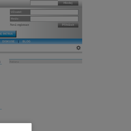
Hledej
Uživatel:
Heslo:
Nová registrace
Přihlásit
E PATRIA
DISKUSE
|
BLOG
j
Reklama
.
ý