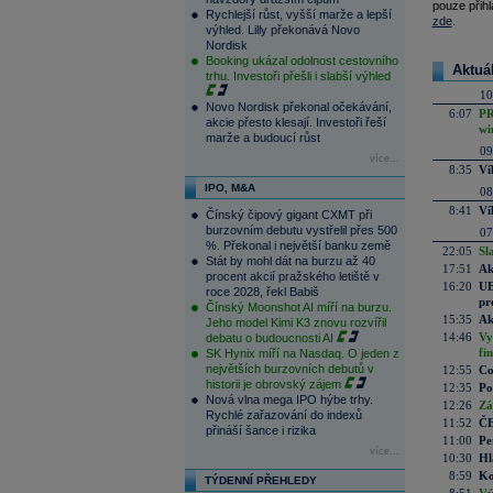
pouze přihl
Rychlejší růst, vyšší marže a lepší
zde
.
výhled. Lilly překonává Novo
Nordisk
Booking ukázal odolnost cestovního
Aktuá
trhu. Investoři přešli i slabší výhled
10
Novo Nordisk překonal očekávání,
6:07
PR
akcie přesto klesají. Investoři řeší
wi
marže a budoucí růst
09
více...
8:35
Ví
IPO, M&A
08
8:41
Ví
Čínský čipový gigant CXMT při
burzovním debutu vystřelil přes 500
07
%. Překonal i největší banku země
22:05
Sl
Stát by mohl dát na burzu až 40
17:51
Ak
procent akcií pražského letiště v
16:20
UE
roce 2028, řekl Babiš
pr
Čínský Moonshot AI míří na burzu.
15:35
Ak
Jeho model Kimi K3 znovu rozvířil
14:46
Vy
debatu o budoucnosti AI
fi
SK Hynix míří na Nasdaq. O jeden z
největších burzovních debutů v
12:55
Co
historii je obrovský zájem
12:35
Po
Nová vlna mega IPO hýbe trhy.
12:26
Zá
Rychlé zařazování do indexů
11:52
ČE
přináší šance i rizika
11:00
Pe
více...
10:30
Hl
8:59
Ko
TÝDENNÍ PŘEHLEDY