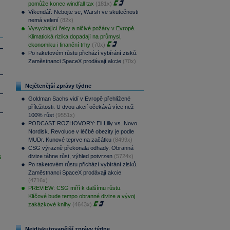
pomůže konec windfall tax
(181x)
Víkendář: Nebojte se, Warsh ve skutečnosti
nemá velení
(82x)
Vysychající řeky a ničivé požáry v Evropě.
Klimatická rizika dopadají na průmysl,
ekonomiku i finanční trhy
(70x)
Po raketovém růstu přichází vybírání zisků.
Zaměstnanci SpaceX prodávají akcie
(70x)
Nejčtenější zprávy týdne
Goldman Sachs vidí v Evropě přehlížené
příležitosti. U dvou akcií očekává více než
100% růst
(9551x)
PODCAST ROZHOVORY: Eli Lilly vs. Novo
Nordisk. Revoluce v léčbě obezity je podle
MUDr. Kunové teprve na začátku
(8499x)
CSG výrazně překonala odhady. Obranná
divize táhne růst, výhled potvrzen
(5724x)
i
Po raketovém růstu přichází vybírání zisků.
Zaměstnanci SpaceX prodávají akcie
(4716x)
PREVIEW: CSG míří k dalšímu růstu.
Klíčové bude tempo obranné divize a vývoj
zakázkové knihy
(4643x)
Nejdiskutovanější zprávy týdne