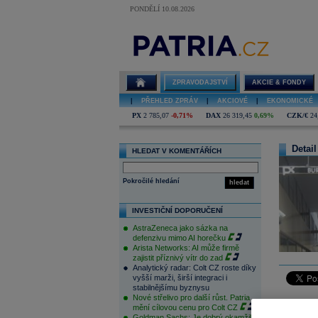
PONDĚLÍ 10.08.2026
ZPRAVODAJSTVÍ
AKCIE & FONDY
|
PŘEHLED ZPRÁV
|
AKCIOVÉ
|
EKONOMICKÉ
PX
2 785,07
-0,71%
DAX
26 319,45
0,69%
CZK/€
24
Detail
HLEDAT V KOMENTÁŘÍCH
Pokročilé hledání
hledat
INVESTIČNÍ DOPORUČENÍ
AstraZeneca jako sázka na
defenzivu mimo AI horečku
Arista Networks: AI může firmě
zajistit příznivý vítr do zad
Analytický radar: Colt CZ roste díky
vyšší marži, širší integraci i
stabilnějšímu byznysu
Nové střelivo pro další růst. Patria
Pražská b
mění cílovou cenu pro Colt CZ
Velmi pod
Goldman Sachs: Je dobrý okamžik