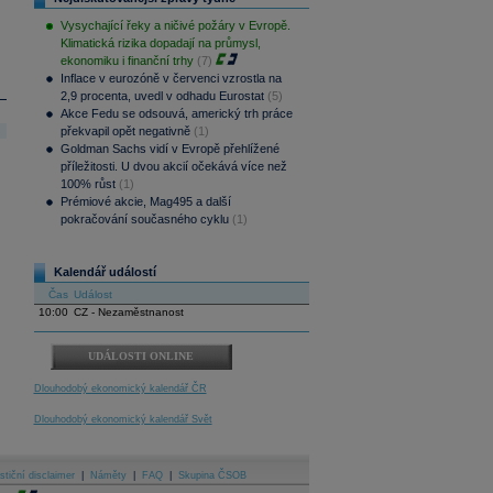
Vysychající řeky a ničivé požáry v Evropě.
Klimatická rizika dopadají na průmysl,
ekonomiku i finanční trhy
(7)
Inflace v eurozóně v červenci vzrostla na
2,9 procenta, uvedl v odhadu Eurostat
(5)
Akce Fedu se odsouvá, americký trh práce
překvapil opět negativně
(1)
Goldman Sachs vidí v Evropě přehlížené
příležitosti. U dvou akcií očekává více než
100% růst
(1)
Prémiové akcie, Mag495 a další
pokračování současného cyklu
(1)
Kalendář událostí
Čas
Událost
10:00
CZ - Nezaměstnanost
UDÁLOSTI ONLINE
Dlouhodobý ekonomický kalendář ČR
Dlouhodobý ekonomický kalendář Svět
stiční disclaimer
|
Náměty
|
FAQ
|
Skupina ČSOB