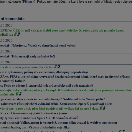
ášení uživatelé (
Přihlásit
). Pokud nemáte účet, na který byste se mohli přihlásit, registrujte se
lní komentáře
.08.2026
EVIEW: ČEZ by měl vykázat slabší provozní výsledky. K růstu zisku ale pomůže konec
ndfall tax
.08.2026
kendář: Nebojte se, Warsh ve skutečnosti nemá velení
.08.2026
kendář: Trhy nemají rády prázdné řeči
.08.2026
abá data z trhu práce pomohla akciím
cie v optimismu, průmysl v extrémním, dluhopisy neprotestují
FA vs. FIFA a „tajné plány vytvořené bezcharakterními lidmi, které mají pochybné přínosy
o samotný fotbal“
ce Fedu se odsouvá, americký trh práce překvapil opět negativně
sychající řeky a ničivé požáry v Evropě. Klimatická rizika dopadají na průmysl, ekonomiku 
nanční trhy
 je vlastně cílem americké centrální banky? Nasliboval toho Warsh příliš?
 raketovém růstu přichází vybírání zisků. Zaměstnanci SpaceX prodávají akcie
věr týdne je pro akcie převážně pozitivní při vyčkávání na nová data
Z, a.s.: Oznámení o výplatě úrokového výnosu
rly týdne: Zlato nahoru a SpaceX k 10 bilionům dolarů
avní akcionář Volkswagenu je ve ztrátě, automobilku vyzval k rychlým opatřením
merční banka, a.s.: Výpis z obchodního rejstříku