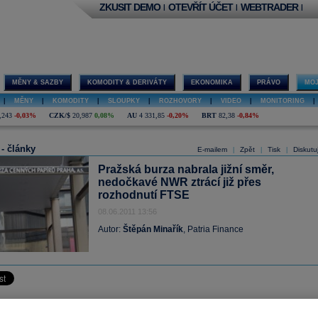
ZKUSIT DEMO
OTEVŘÍT ÚČET
WEBTRADER
|
|
|
MĚNY & SAZBY
KOMODITY & DERIVÁTY
EKONOMIKA
PRÁVO
MOJ
|
MĚNY
|
KOMODITY
|
SLOUPKY
|
ROZHOVORY
|
VIDEO
|
MONITORING
|
,243
-0,03%
CZK/$
20,987
0,08%
AU
4 331,85
-0,20%
BRT
82,38
-0,84%
 - články
E-mailem
Zpět
Tisk
Diskutu
|
|
|
Pražská burza nabrala jižní směr,
nedočkavé NWR ztrácí již přes
rozhodnutí FTSE
08.06.2011 13:56
Autor:
Štěpán Minařík
, Patria Finance
urza od dopoledne ještě prohloubila své ztráty a index
PX
padá již o 0,7 procenta
obně se „daří“ i okolním burzám, polský
WIG20
klesá o 0,73 procenta, maďarsk