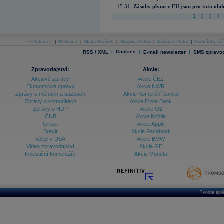
15:31
Zásoby plynu v EU jsou pro toto obdo
1
2
3
4
O Patria.cz
|
Reklama
|
Mapa Stránek
|
Skupina Patria
|
Kariéra v Patrii
|
Podmínky uží
|
Cookies
|
|
RSS / XML
E-mail newsletter
SMS zpravod
Zpravodajství:
Akcie:
Akciové zprávy
Akcie ČEZ
Ekonomické zprávy
Akcie NWR
Zprávy o měnách a sazbách
Akcie Komerční banka
Zprávy o komoditách
Akcie Erste Bank
Zprávy o HDP
Akcie O2
ČNB
Akcie Kofola
Grexit
Akcie Apple
Brexit
Akcie Facebook
Volby v USA
Akcie BMW
Video zpravodajství
Akcie GE
Investiční komentáře
Akcie Moneta
Tvorba apl