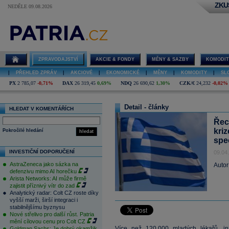
ZKU
NEDĚLE 09.08.2026
ZPRAVODAJSTVÍ
AKCIE & FONDY
MĚNY & SAZBY
KOMODIT
|
PŘEHLED ZPRÁV
|
AKCIOVÉ
|
EKONOMICKÉ
|
MĚNY
|
KOMODITY
|
SL
PX
2 785,07
-0,71%
DAX
26 319,45
0,69%
NDQ
26 690,62
1,30%
CZK/€
24,232
-0,02%
Detail - články
HLEDAT V KOMENTÁŘÍCH
Řec
kriz
Pokročilé hledání
hledat
spec
INVESTIČNÍ DOPORUČENÍ
09.04
AstraZeneca jako sázka na
Autor
defenzivu mimo AI horečku
Arista Networks: AI může firmě
zajistit příznivý vítr do zad
Analytický radar: Colt CZ roste díky
vyšší marži, širší integraci i
stabilnějšímu byznysu
Nové střelivo pro další růst. Patria
mění cílovou cenu pro Colt CZ
Více než 120.000 mladých lékařů, in
Goldman Sachs: Je dobrý okamžik