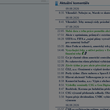
více...
Aktuální komentáře
09.08.2026
8:35
Víkendář: Nebojte se, Warsh ve skute
08.08.2026
8:41
Víkendář: Trhy nemají rády prázdné 
07.08.2026
22:05
Slabá data z trhu práce pomohla akc
17:51
Akcie v optimismu, průmysl v extrémn
16:20
UEFA vs. FIFA a „tajné plány vytvoř
pro samotný fotbal“
15:35
Akce Fedu se odsouvá, americký trh 
14:46
Vysychající řeky a ničivé požáry v E
finanční trhy
12:55
Co je vlastně cílem americké centrál
12:35
Po raketovém růstu přichází vybírán
12:26
Závěr týdne je pro akcie převážně po
11:52
ČEZ, a.s.: Oznámení o výplatě úrok
11:00
Perly týdne: Zlato nahoru a SpaceX 
10:30
Hlavní akcionář Volkswagenu je ve z
8:59
Komerční banka, a.s.: Výpis z obchod
8:51
Výsledky oznámily CSG a Gen Digital
8:47
Rozbřesk: Koruna po holubičím přek
8:14
CSG výrazně překonala odhady. Obran
5:50
Srpen přeje dividendám. CNBC vybírá
výnosem
06.08.2026
15:57
ČNB ve vyčkávacím režimu, zvýšení s