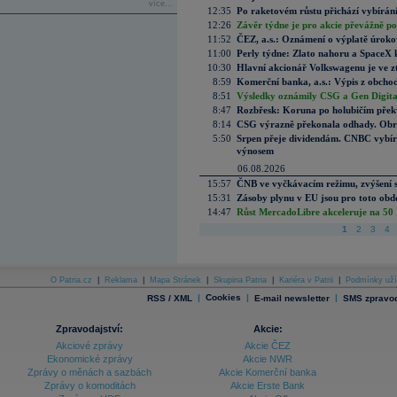
více...
12:35
Po raketovém růstu přichází vybírán
12:26
Závěr týdne je pro akcie převážně po
11:52
ČEZ, a.s.: Oznámení o výplatě úrok
11:00
Perly týdne: Zlato nahoru a SpaceX 
10:30
Hlavní akcionář Volkswagenu je ve z
8:59
Komerční banka, a.s.: Výpis z obchod
8:51
Výsledky oznámily CSG a Gen Digital
8:47
Rozbřesk: Koruna po holubičím přek
8:14
CSG výrazně překonala odhady. Obran
5:50
Srpen přeje dividendám. CNBC vybírá
výnosem
06.08.2026
15:57
ČNB ve vyčkávacím režimu, zvýšení s
15:31
Zásoby plynu v EU jsou pro toto obdo
14:47
Růst MercadoLibre akceleruje na 50 %
1
2
3
4
O Patria.cz
|
Reklama
|
Mapa Stránek
|
Skupina Patria
|
Kariéra v Patrii
|
Podmínky uží
|
Cookies
|
|
RSS / XML
E-mail newsletter
SMS zpravod
Zpravodajství:
Akcie:
Akciové zprávy
Akcie ČEZ
Ekonomické zprávy
Akcie NWR
Zprávy o měnách a sazbách
Akcie Komerční banka
Zprávy o komoditách
Akcie Erste Bank