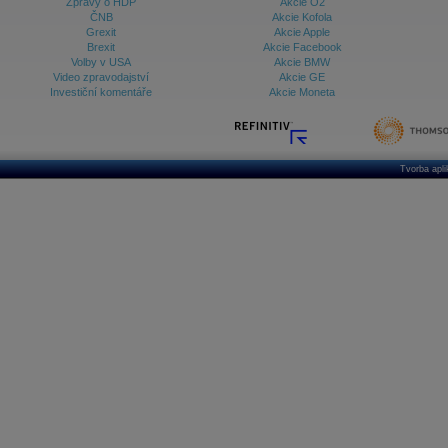
Zprávy o HDP
Akcie O2
ČNB
Akcie Kofola
Grexit
Akcie Apple
Brexit
Akcie Facebook
Volby v USA
Akcie BMW
Video zpravodajství
Akcie GE
Investiční komentáře
Akcie Moneta
Tvorba apl