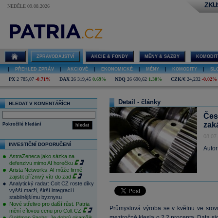
ZKU
NEDĚLE 09.08.2026
ZPRAVODAJSTVÍ
AKCIE & FONDY
MĚNY & SAZBY
KOMODIT
|
PŘEHLED ZPRÁV
|
AKCIOVÉ
|
EKONOMICKÉ
|
MĚNY
|
KOMODITY
|
SL
PX
2 785,07
-0,71%
DAX
26 319,45
0,69%
NDQ
26 690,62
1,30%
CZK/€
24,232
-0,02%
Detail - články
HLEDAT V KOMENTÁŘÍCH
Čes
zak
Pokročilé hledání
hledat
08.07
INVESTIČNÍ DOPORUČENÍ
Autor
AstraZeneca jako sázka na
defenzivu mimo AI horečku
Arista Networks: AI může firmě
zajistit příznivý vítr do zad
Analytický radar: Colt CZ roste díky
vyšší marži, širší integraci i
stabilnějšímu byznysu
Nové střelivo pro další růst. Patria
Průmyslová výroba se v květnu ve srov
mění cílovou cenu pro Colt CZ
meziročně klesla o 2,2 procenta. Data si
Goldman Sachs: Je dobrý okamžik