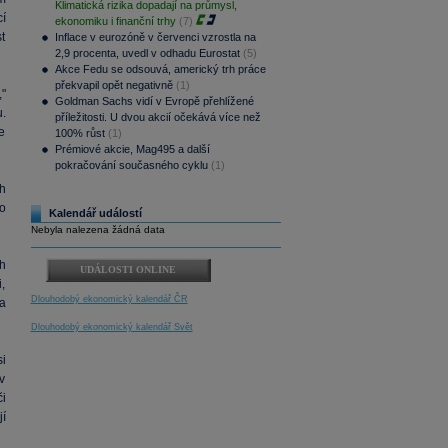
Klimatická rizika dopadají na průmysl,
í
ekonomiku i finanční trhy
(7)
st
Inflace v eurozóně v červenci vzrostla na
2,9 procenta, uvedl v odhadu Eurostat
(5)
Akce Fedu se odsouvá, americký trh práce
překvapil opět negativně
(1)
"
Goldman Sachs vidí v Evropě přehlížené
.
příležitosti. U dvou akcií očekává více než
e
100% růst
(1)
Prémiové akcie, Mag495 a další
pokračování současného cyklu
(1)
h
o
Kalendář událostí
Nebyla nalezena žádná data
h
UDÁLOSTI ONLINE
,
Dlouhodobý ekonomický kalendář ČR
a
Dlouhodobý ekonomický kalendář Svět
i
v
i
í