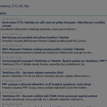
oomberg, ČTÚ, EK, čtk)
více:
15.08.2013 10:34
Nová aukce ČTÚ: Nabídky do září, start do půlky listopadu. Vábnička pro nováčka
zůstala
komunikační úřad právě vyhlašuje podmínky nové aukce frekven...
27.08.2013 17:31
Mid Europa prý prodává dvě pětiny českého T-Mobilu
Investiční skupina Mid Europa Partners údajně prodává podíl 39,2 proce...
30.08.2013 12:25
WSJ: Deutsche Telekom zvažuje prodej podílu v českém T-Mobilu
Německá telekomunikační společnost Deutsche Telekom AG pracuje na reor...
02.09.2013 11:40
Technologické propojení Telefóniky a T-Mobile: Špatná zpráva pro Vodafone i PPF?
Telefónica CR a T-Mobile minulý čtvrtek zaskočily trhy prohlášením, že...
10.10.2013 13:04
Telefónica CR – Jak danit výplatu emisního ážia?
Akciím Telefóniky CR má za sebou rozhodný den pro výplatu 30korunové o...
23.09.2013 19:00
PPF uvažuje o převzetí některého ze tří českých operátorů, tvrdí zdroje
Finanční skupina PPF Group, kterou ovládá nejbohatší Čech Petr Kellner...
25.09.2013 12:28
Telefónica CR – Na stole zvláštní daň ČSSD. Erste potvrzuje opatrný pohled
Sociální demokraté znovu potvrdili, že v případě volebního vítězství b...
30.09.2013 10:06