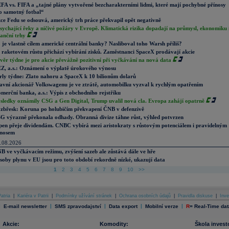
FA vs. FIFA a „tajné plány vytvořené bezcharakterními lidmi, které mají pochybné přínosy
o samotný fotbal“
ce Fedu se odsouvá, americký trh práce překvapil opět negativně
sychající řeky a ničivé požáry v Evropě. Klimatická rizika dopadají na průmysl, ekonomiku 
nanční trhy
 je vlastně cílem americké centrální banky? Nasliboval toho Warsh příliš?
 raketovém růstu přichází vybírání zisků. Zaměstnanci SpaceX prodávají akcie
věr týdne je pro akcie převážně pozitivní při vyčkávání na nová data
Z, a.s.: Oznámení o výplatě úrokového výnosu
rly týdne: Zlato nahoru a SpaceX k 10 bilionům dolarů
avní akcionář Volkswagenu je ve ztrátě, automobilku vyzval k rychlým opatřením
merční banka, a.s.: Výpis z obchodního rejstříku
sledky oznámily CSG a Gen Digital, Trump uvalil nová cla. Evropa zahájí opatrně
zbřesk: Koruna po holubičím překvapení ČNB v defenzivě
G výrazně překonala odhady. Obranná divize táhne růst, výhled potvrzen
pen přeje dividendám. CNBC vybírá mezi aristokraty s růstovým potenciálem i pravidelným
nosem
.08.2026
B ve vyčkávacím režimu, zvýšení sazeb ale zůstává dále ve hře
soby plynu v EU jsou pro toto období rekordně nízké, ukazují data
1
2
3
4
5
6
7
8
9
10
>>
atria
|
Kariéra v Patrii
|
Podmínky užívání stránek
|
Ochrana osobních údajů
|
Pravidla diskuse
|
Inve
|
|
|
|
|
E-mail newsletter
SMS zpravodajství
Data export
Mobilní verze
R
=
Real-Time dat
Akcie:
Komodity:
Škola invest