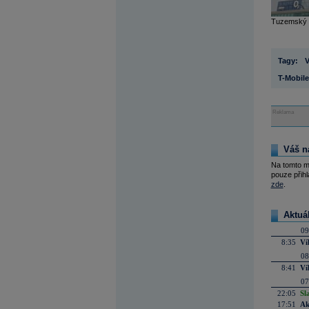
Tuzemský t
Tagy:
V
T-Mobile
Reklama
Váš n
Na tomto m
pouze přihl
zde
.
Aktuá
09
8:35
Ví
08
8:41
Ví
07
22:05
Sl
17:51
Ak