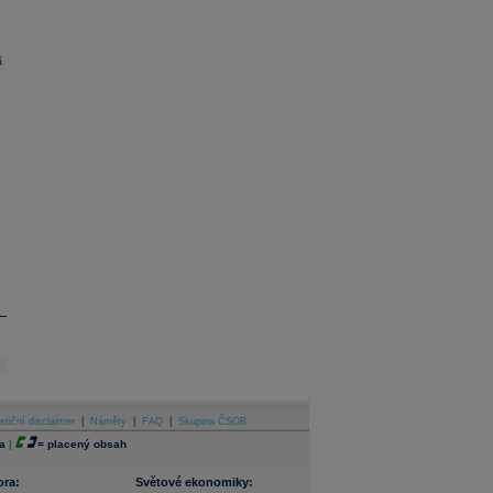
i
stiční disclaimer
|
Náměty
|
FAQ
|
Skupina ČSOB
a
|
=
placený obsah
ora:
Světové ekonomiky: