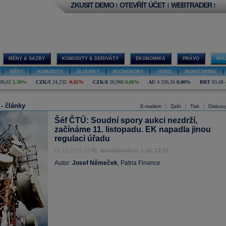
ZKUSIT DEMO
OTEVŘÍT ÚČET
WEBTRADER
|
|
|
MĚNY & SAZBY
KOMODITY & DERIVÁTY
EKONOMIKA
PRÁVO
MOJ
|
MĚNY
|
KOMODITY
|
SLOUPKY
|
ROZHOVORY
|
VIDEO
|
MONITORING
|
90,62
1,30%
CZK/€
24,232
-0,02%
CZK/$
20,966
0,00%
AU
4 339,26
0,00%
BRT
83,08
 - články
E-mailem
Zpět
Tisk
Diskutu
|
|
|
Šéf ČTÚ: Soudní spory aukci nezdrží,
začínáme 11. listopadu. EK napadla jinou
regulaci úřadu
01.10.2013 12:46,
aktualizováno: 1.10. 13:12
Autor:
Josef Němeček
, Patria Finance