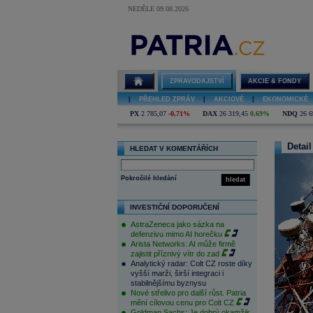
NEDĚLE 09.08.2026
ZPRAVODAJSTVÍ
AKCIE & FONDY
|
PŘEHLED ZPRÁV
|
AKCIOVÉ
|
EKONOMICKÉ
PX
2 785,07
-0,71%
DAX
26 319,45
0,69%
NDQ
26 6
Detail
HLEDAT V KOMENTÁŘÍCH
Pokročilé hledání
hledat
INVESTIČNÍ DOPORUČENÍ
AstraZeneca jako sázka na
defenzivu mimo AI horečku
Arista Networks: AI může firmě
zajistit příznivý vítr do zad
Analytický radar: Colt CZ roste díky
vyšší marži, širší integraci i
stabilnějšímu byznysu
Nové střelivo pro další růst. Patria
mění cílovou cenu pro Colt CZ
Goldman Sachs: Je dobrý okamžik