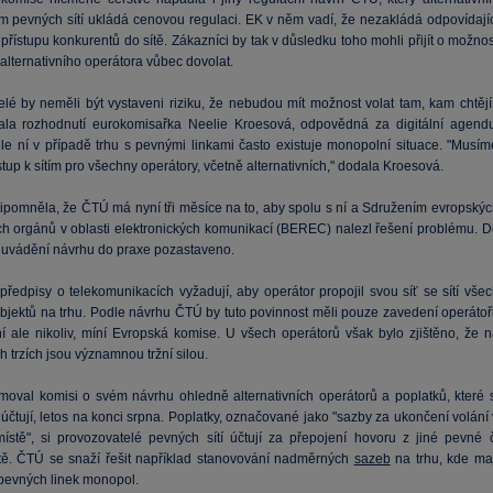
m pevných sítí ukládá cenovou regulaci. EK v něm vadí, že nezakládá odpovídajíc
přístupu konkurentů do sítě. Zákazníci by tak v důsledku toho mohli přijít o možno
 alternativního operátora vůbec dovolat.
elé by neměli být vystaveni riziku, že nebudou mít možnost volat tam, kam chtějí,
la rozhodnutí eurokomisařka Neelie Kroesová, odpovědná za digitální agendu
le ní v případě trhu s pevnými linkami často existuje monopolní situace. "Musím
řístup k sítím pro všechny operátory, včetně alternativních," dodala Kroesová.
ipomněla, že ČTÚ má nyní tři měsíce na to, aby spolu s ní a Sdružením evropskýc
ch orgánů v oblasti elektronických komunikací (BEREC) nalezl řešení problému. D
e uvádění návrhu do praxe pozastaveno.
předpisy o telekomunikacích vyžadují, aby operátor propojil svou síť se sítí všec
ubjektů na trhu. Podle návrhu ČTÚ by tuto povinnost měli pouze zavedení operátoři
vní ale nikoliv, míní Evropská komise. U všech operátorů však bylo zjištěno, že n
h trzích jsou významnou tržní silou.
moval komisi o svém návrhu ohledně alternativních operátorů a poplatků, které s
čtují, letos na konci srpna. Poplatky, označované jako "sazby za ukončení volání 
stě", si provozovatelé pevných sítí účtují za přepojení hovoru z jiné pevné č
ítě. ČTÚ se snaží řešit například stanovování nadměrných
sazeb
na trhu, kde maj
 pevných linek monopol.