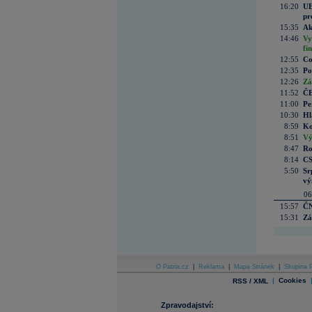
16:20
UE
pr
15:35
Ak
14:46
Vy
fi
12:55
Co
12:35
Po
12:26
Zá
11:52
ČE
11:00
Pe
10:30
Hl
8:59
Ko
8:51
Vý
8:47
Ro
8:14
CS
5:50
Sr
vý
06
15:57
ČN
15:31
Zá
O Patria.cz
|
Reklama
|
Mapa Stránek
|
Skupina P
|
Cookies
RSS / XML
Zpravodajství: