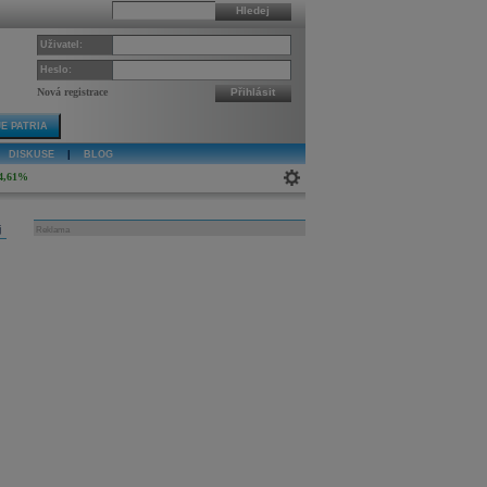
Hledej
Uživatel:
Heslo:
Nová registrace
Přihlásit
E PATRIA
DISKUSE
|
BLOG
4,61%
j
Reklama