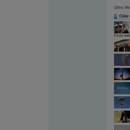
(Zdroj: Bl
Čtěte 
Český tele