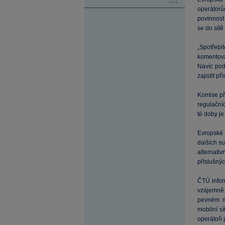
více...
operátorů
povinnost 
se do sítě
„Spotřebit
komentova
Navíc pod
zajistit p
Komise př
regulační
té doby j
Evropské 
dalších s
alternati
příslušnýc
ČTÚ infor
vzájemně ú
pevném mí
mobilní s
operátoři