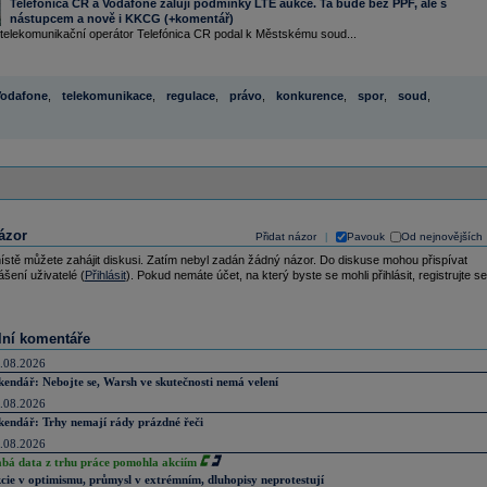
Telefónica CR a Vodafone žalují podmínky LTE aukce. Ta bude bez PPF, ale s
nástupcem a nově i KKCG (+komentář)
elekomunikační operátor Telefónica CR podal k Městskému soud...
odafone
,
telekomunikace
,
regulace
,
právo
,
konkurence
,
spor
,
soud
,
ázor
Přidat názor
Pavouk
Od nejnovějších
|
ístě můžete zahájit diskusi. Zatím nebyl zadán žádný názor. Do diskuse mohou přispívat
ášení uživatelé (
Přihlásit
). Pokud nemáte účet, na který byste se mohli přihlásit, registrujte se
lní komentáře
.08.2026
kendář: Nebojte se, Warsh ve skutečnosti nemá velení
.08.2026
kendář: Trhy nemají rády prázdné řeči
.08.2026
abá data z trhu práce pomohla akciím
cie v optimismu, průmysl v extrémním, dluhopisy neprotestují