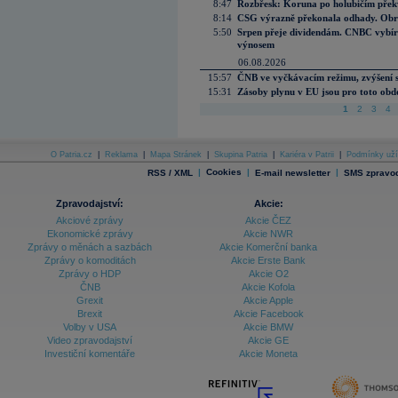
8:47
Rozbřesk: Koruna po holubičím přek
8:14
CSG výrazně překonala odhady. Obran
5:50
Srpen přeje dividendám. CNBC vybírá
výnosem
06.08.2026
15:57
ČNB ve vyčkávacím režimu, zvýšení s
15:31
Zásoby plynu v EU jsou pro toto obdo
1
2
3
4
O Patria.cz
|
Reklama
|
Mapa Stránek
|
Skupina Patria
|
Kariéra v Patrii
|
Podmínky uží
|
Cookies
|
|
RSS / XML
E-mail newsletter
SMS zpravod
Zpravodajství:
Akcie:
Akciové zprávy
Akcie ČEZ
Ekonomické zprávy
Akcie NWR
Zprávy o měnách a sazbách
Akcie Komerční banka
Zprávy o komoditách
Akcie Erste Bank
Zprávy o HDP
Akcie O2
ČNB
Akcie Kofola
Grexit
Akcie Apple
Brexit
Akcie Facebook
Volby v USA
Akcie BMW
Video zpravodajství
Akcie GE
Investiční komentáře
Akcie Moneta