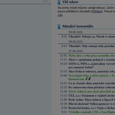
více...
Váš názor
Na tomto místě můžete zahájit diskusi. Zatím
pouze přihlášení uživatelé (
Přihlásit
). Pokud ne
zde
.
Aktuální komentáře
09.08.2026
8:35
Víkendář: Nebojte se, Warsh ve skute
08.08.2026
8:41
Víkendář: Trhy nemají rády prázdné 
07.08.2026
22:05
Slabá data z trhu práce pomohla akc
17:51
Akcie v optimismu, průmysl v extrémn
16:20
UEFA vs. FIFA a „tajné plány vytvoř
pro samotný fotbal“
15:35
Akce Fedu se odsouvá, americký trh 
14:46
Vysychající řeky a ničivé požáry v E
finanční trhy
12:55
Co je vlastně cílem americké centrál
12:35
Po raketovém růstu přichází vybírán
12:26
Závěr týdne je pro akcie převážně po
11:52
ČEZ, a.s.: Oznámení o výplatě úrok
11:00
Perly týdne: Zlato nahoru a SpaceX 
10:30
Hlavní akcionář Volkswagenu je ve z
8:59
Komerční banka, a.s.: Výpis z obchod
8:51
Výsledky oznámily CSG a Gen Digital