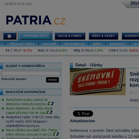
ZKU
NEDĚLE 09.08.2026
ZPRAVODAJSTVÍ
AKCIE & FONDY
MĚNY & SAZBY
KOMODIT
|
PŘEHLED ZPRÁV
|
AKCIOVÉ
|
EKONOMICKÉ
|
MĚNY
|
KOMODITY
|
SL
PX
2 785,07
-0,71%
DAX
26 319,45
0,69%
NDQ
26 690,62
1,30%
CZK/€
24,232
-0,02%
Detail - články
HLEDAT V KOMENTÁŘÍCH
Sně
roz
Pokročilé hledání
hledat
kor
INVESTIČNÍ DOPORUČENÍ
06.12
AstraZeneca jako sázka na
Autor
defenzivu mimo AI horečku
Arista Networks: AI může firmě
zajistit příznivý vítr do zad
Analytický radar: Colt CZ roste díky
Aktualizováno
vyšší marži, širší integraci i
stabilnějšímu byznysu
Nové střelivo pro další růst. Patria
Sněmovna v prvním čtení schválila příjm
mění cílovou cenu pro Colt CZ
Schodek má vzrůst proti letošku o 12 mil
Goldman Sachs: Je dobrý okamžik