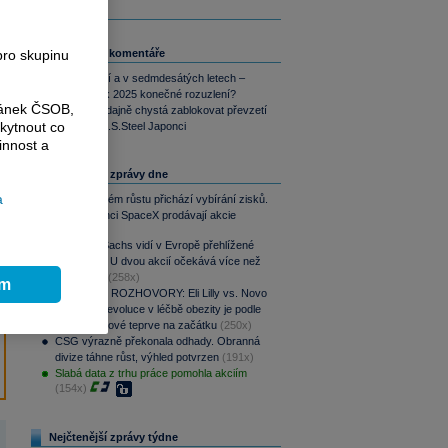
pro skupinu
Související komentáře
Inflace nyní a v sedmdesátých letech –
přinese rok 2025 konečné rozuzlení?
ránek ČSOB,
Biden se údajně chystá zablokovat převzetí
kytnout co
oceláren U.S.Steel Japonci
innost a
Nejčtenější zprávy dne
a
Po raketovém růstu přichází vybírání zisků.
Zaměstnanci SpaceX prodávají akcie
(287x)
Goldman Sachs vidí v Evropě přehlížené
příležitosti. U dvou akcií očekává více než
100% růst
(258x)
ím
PODCAST ROZHOVORY: Eli Lilly vs. Novo
Nordisk. Revoluce v léčbě obezity je podle
MUDr. Kunové teprve na začátku
(250x)
CSG výrazně překonala odhady. Obranná
divize táhne růst, výhled potvrzen
(191x)
Slabá data z trhu práce pomohla akciím
(154x)
Nejčtenější zprávy týdne