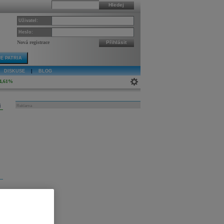
Hledej
Uživatel:
Heslo:
Nová registrace
Přihlásit
E PATRIA
DISKUSE
|
BLOG
4,61%
j
Reklama