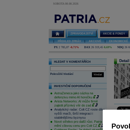
SOBOTA 08.08.2026
ZPRAVODAJSTVÍ
AKCIE & FONDY
|
PŘEHLED ZPRÁV
|
AKCIOVÉ
|
EKONOMICKÉ
PX
2 785,07
-0,71%
DAX
26 319,45
0,69%
NDQ
26 6
Detail
HLEDAT V KOMENTÁŘÍCH
Pokročilé hledání
hledat
INVESTIČNÍ DOPORUČENÍ
AstraZeneca jako sázka na
defenzivu mimo AI horečku
Arista Networks: AI může firmě
zajistit příznivý vítr do zad
Analytický radar: Colt CZ roste díky
vyšší marži, širší integraci i
Americké a
stabilnějšímu byznysu
Nové střelivo pro další růst. Patria
Investoři 
Povol
mění cílovou cenu pro Colt CZ
na trzích 
Goldman Sachs: Je dobrý okamžik