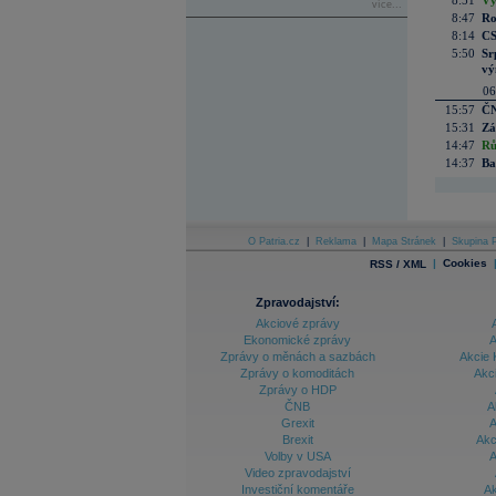
8:51
Vý
více...
8:47
Ro
8:14
CS
5:50
Sr
vý
06
15:57
ČN
15:31
Zá
14:47
Rů
14:37
Ba
O Patria.cz
|
Reklama
|
Mapa Stránek
|
Skupina P
|
Cookies
RSS / XML
Zpravodajství:
Akciové zprávy
Ekonomické zprávy
A
Zprávy o měnách a sazbách
Akcie 
Zprávy o komoditách
Akc
Zprávy o HDP
ČNB
A
Grexit
A
Brexit
Akc
Volby v USA
A
Video zpravodajství
Investiční komentáře
Ak