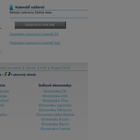
Kalendář událostí
Nebyla nalezena žádná data
UDÁLOSTI ONLINE
Dlouhodobý ekonomický kalendář ČR
Dlouhodobý ekonomický kalendář Svět
stiční disclaimer
|
Náměty
|
FAQ
|
Skupina ČSOB
a
|
=
placený obsah
ora:
Světové ekonomiky:
tování
Ekonomika ČR
tegie
Ekonomika USA
ručení
Ekonomika Čína
ník
Ekonomika Japonsko
Ekonomika Německo
lačka
Ekonomika Velká Británie
Ekonomika Rusko
Ekonomika Řecko
Ekonomika Francie