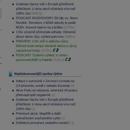
Goldman Sachs vidí v Evropě přehlížené
příležitosti. U dvou akcií očekává více než
100% růst
(8487x)
PODCAST ROZHOVORY: Eli Lilly vs. Novo
Nordisk. Revoluce v léčbě obezity je podle
MUDr. Kunové teprve na začátku
(6783x)
CSG výrazně překonala odhady. Obranná
divize táhne růst, výhled potvrzen
(4865x)
PREVIEW: CSG míří k dalšímu růstu.
Klíčové bude tempo obranné divize a vývoj
zakázkové knihy
(4270x)
PODCAST Týdenní výhled: V centru
pozornosti AMD a Palantir
(4181x)
Nejdiskutovanější zprávy týdne
Inflace v eurozóně v červenci vzrostla na
2,9 procenta, uvedl v odhadu Eurostat
(5)
i
Akce Fedu se odsouvá, americký trh práce
překvapil opět negativně
(1)
Goldman Sachs vidí v Evropě přehlížené
příležitosti. U dvou akcií očekává více než
100% růst
(1)
Prémiové akcie, Mag495 a další
pokračování současného cyklu
(1)
Definitivní proražení stoletého trendu?
(1)