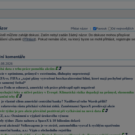
ázor
Přidat názor
Pavouk
Od nejnovějších
|
ístě můžete zahájit diskusi. Zatím nebyl zadán žádný názor. Do diskuse mohou přispívat
ášení uživatelé (
Přihlásit
). Pokud nemáte účet, na který byste se mohli přihlásit, registrujte se
lní komentáře
.08.2026
abá data z trhu práce pomohla akciím
cie v optimismu, průmysl v extrémním, dluhopisy neprotestují
FA vs. FIFA a „tajné plány vytvořené bezcharakterními lidmi, které mají pochybné přínosy
o samotný fotbal“
ce Fedu se odsouvá, americký trh práce překvapil opět negativně
sychající řeky a ničivé požáry v Evropě. Klimatická rizika dopadají na průmysl, ekonomiku 
nanční trhy
 je vlastně cílem americké centrální banky? Nasliboval toho Warsh příliš?
 raketovém růstu přichází vybírání zisků. Zaměstnanci SpaceX prodávají akcie
věr týdne je pro akcie převážně pozitivní při vyčkávání na nová data
Z, a.s.: Oznámení o výplatě úrokového výnosu
rly týdne: Zlato nahoru a SpaceX k 10 bilionům dolarů
avní akcionář Volkswagenu je ve ztrátě, automobilku vyzval k rychlým opatřením
merční banka, a.s.: Výpis z obchodního rejstříku