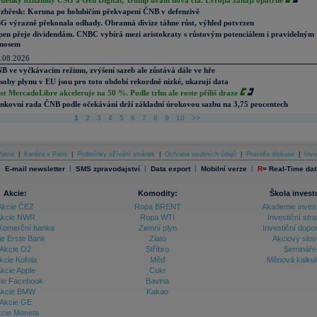
sledky oznámily CSG a Gen Digital, Trump uvalil nová cla. Evropa zahájí opatrně
zbřesk: Koruna po holubičím překvapení ČNB v defenzivě
G výrazně překonala odhady. Obranná divize táhne růst, výhled potvrzen
pen přeje dividendám. CNBC vybírá mezi aristokraty s růstovým potenciálem i pravidelným
nosem
.08.2026
B ve vyčkávacím režimu, zvýšení sazeb ale zůstává dále ve hře
soby plynu v EU jsou pro toto období rekordně nízké, ukazují data
st MercadoLibre akceleruje na 50 %. Podle trhu ale roste příliš draze
nkovní rada ČNB podle očekávání drží základní úrokovou sazbu na 3,75 procentech
1
2
3
4
5
6
7
8
9
10
>>
atria
|
Kariéra v Patrii
|
Podmínky užívání stránek
|
Ochrana osobních údajů
|
Pravidla diskuse
|
Inve
|
|
|
|
|
E-mail newsletter
SMS zpravodajství
Data export
Mobilní verze
R
=
Real-Time dat
Akcie:
Komodity:
Škola invest
Akcie ČEZ
Ropa BRENT
Akademie inves
kcie NWR
Ropa WTI
Investiční stra
Komerční banka
Zemní plyn
Investiční dopo
ie Erste Bank
Zlato
Akciový slov
Akcie O2
Stříbro
Semináře
kcie Kofola
Měď
Měnová kalku
kcie Apple
Cukr
ie Facebook
Bavlna
kcie BMW
Kakao
Akcie GE
cie Moneta