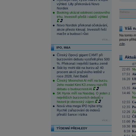
výhled. Lilly překonává Novo
Nordisk
Booking ukázal odolnost cestovního
Reklama
trhu. Investoři přešli i slabší výhled
Novo Nordisk překonal očekávání,
Váš n
akcie přesto klesají. Investoři řeší
marže a budoucí růst
Na tomto m
pouze přihl
více...
zde
.
IPO, M&A
Čínský čipový gigant CXMT při
Aktuá
burzovním debutu vystřelil přes 500
%. Překonal i největší banku země
07
Stát by mohl dát na burzu až 40
22:05
Sl
procent akcií pražského letiště v
17:51
Ak
roce 2028, řekl Babiš
16:20
UE
Čínský Moonshot AI míří na burzu.
pr
Jeho model Kimi K3 znovu rozvířil
15:35
Ak
debatu o budoucnosti AI
14:46
Vy
SK Hynix míří na Nasdaq. O jeden z
fi
největších burzovních debutů v
historii je obrovský zájem
12:55
Co
Nová vlna mega IPO hýbe trhy.
12:35
Po
Rychlé zařazování do indexů
12:26
Zá
přináší šance i rizika
11:52
ČE
více...
11:00
Pe
10:30
Hl
TÝDENNÍ PŘEHLEDY
8:59
Ko