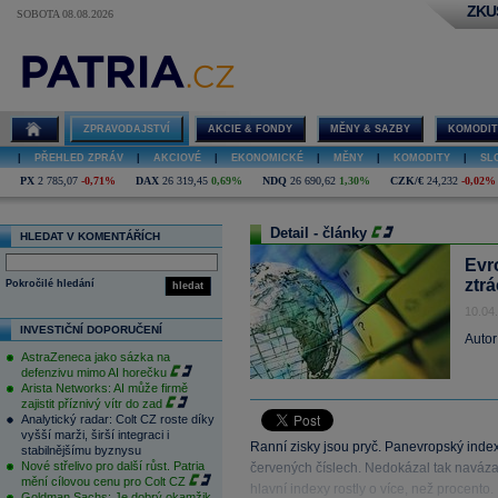
ZKU
SOBOTA 08.08.2026
ZPRAVODAJSTVÍ
AKCIE & FONDY
MĚNY & SAZBY
KOMODIT
|
PŘEHLED ZPRÁV
|
AKCIOVÉ
|
EKONOMICKÉ
|
MĚNY
|
KOMODITY
|
SL
PX
2 785,07
-0,71%
DAX
26 319,45
0,69%
NDQ
26 690,62
1,30%
CZK/€
24,232
-0,02%
Detail - články
HLEDAT V KOMENTÁŘÍCH
Evr
ztrá
Pokročilé hledání
hledat
10.04
INVESTIČNÍ DOPORUČENÍ
Autor
AstraZeneca jako sázka na
defenzivu mimo AI horečku
Arista Networks: AI může firmě
zajistit příznivý vítr do zad
Analytický radar: Colt CZ roste díky
vyšší marži, širší integraci i
Ranní zisky jsou pryč. Panevropský index
stabilnějšímu byznysu
Nové střelivo pro další růst. Patria
červených číslech. Nedokázal tak naváz
mění cílovou cenu pro Colt CZ
hlavní indexy rostly o více, než procento.
Goldman Sachs: Je dobrý okamžik