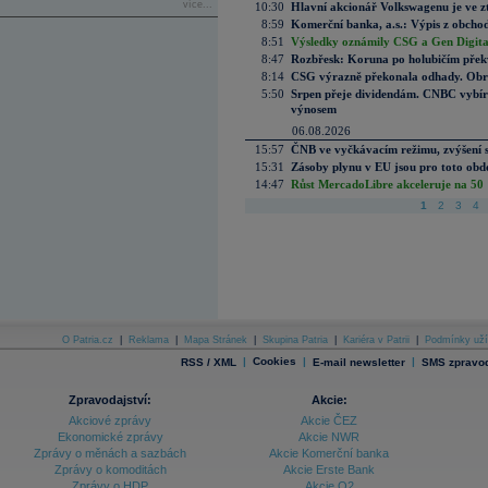
více...
10:30
Hlavní akcionář Volkswagenu je ve z
8:59
Komerční banka, a.s.: Výpis z obchod
8:51
Výsledky oznámily CSG a Gen Digital
8:47
Rozbřesk: Koruna po holubičím přek
8:14
CSG výrazně překonala odhady. Obran
5:50
Srpen přeje dividendám. CNBC vybírá
výnosem
06.08.2026
15:57
ČNB ve vyčkávacím režimu, zvýšení s
15:31
Zásoby plynu v EU jsou pro toto obdo
14:47
Růst MercadoLibre akceleruje na 50 %
1
2
3
4
O Patria.cz
|
Reklama
|
Mapa Stránek
|
Skupina Patria
|
Kariéra v Patrii
|
Podmínky uží
|
Cookies
|
|
RSS / XML
E-mail newsletter
SMS zpravod
Zpravodajství:
Akcie:
Akciové zprávy
Akcie ČEZ
Ekonomické zprávy
Akcie NWR
Zprávy o měnách a sazbách
Akcie Komerční banka
Zprávy o komoditách
Akcie Erste Bank
Zprávy o HDP
Akcie O2