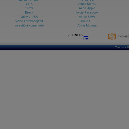
ČNB
Akcie Kofola
Grexit
Akcie Apple
Brexit
Akcie Facebook
Volby v USA
Akcie BMW
Video zpravodajství
Akcie GE
Investiční komentáře
Akcie Moneta
Tvorba apl