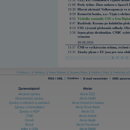
11:52
ČEZ, a.s.: Oznámení o výplatě úrok
11:00
Perly týdne: Zlato nahoru a SpaceX 
10:30
Hlavní akcionář Volkswagenu je ve z
8:59
Komerční banka, a.s.: Výpis z obchod
8:51
Výsledky oznámily CSG a Gen Digital
8:47
Rozbřesk: Koruna po holubičím přek
8:14
CSG výrazně překonala odhady. Obran
5:50
Srpen přeje dividendám. CNBC vybírá
výnosem
06.08.2026
15:57
ČNB ve vyčkávacím režimu, zvýšení s
15:31
Zásoby plynu v EU jsou pro toto obdo
1
2
3
4
O Patria.cz
|
Reklama
|
Mapa Stránek
|
Skupina Patria
|
Kariéra v Patrii
|
Podmínky uží
|
Cookies
|
|
RSS / XML
E-mail newsletter
SMS zpravod
Zpravodajství:
Akcie:
Akciové zprávy
Akcie ČEZ
Ekonomické zprávy
Akcie NWR
Zprávy o měnách a sazbách
Akcie Komerční banka
Zprávy o komoditách
Akcie Erste Bank
Zprávy o HDP
Akcie O2
ČNB
Akcie Kofola
Grexit
Akcie Apple
Brexit
Akcie Facebook
Volby v USA
Akcie BMW