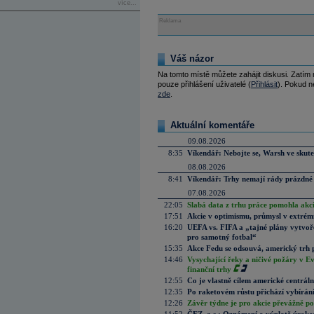
více...
Reklama
Váš názor
Na tomto místě můžete zahájit diskusi. Zatím
pouze přihlášení uživatelé (
Přihlásit
). Pokud ne
zde
.
Aktuální komentáře
09.08.2026
8:35
Víkendář: Nebojte se, Warsh ve skute
08.08.2026
8:41
Víkendář: Trhy nemají rády prázdné 
07.08.2026
22:05
Slabá data z trhu práce pomohla akc
17:51
Akcie v optimismu, průmysl v extrémn
16:20
UEFA vs. FIFA a „tajné plány vytvoř
pro samotný fotbal“
15:35
Akce Fedu se odsouvá, americký trh 
14:46
Vysychající řeky a ničivé požáry v E
finanční trhy
12:55
Co je vlastně cílem americké centrál
12:35
Po raketovém růstu přichází vybírán
12:26
Závěr týdne je pro akcie převážně po