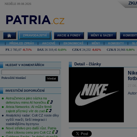
ZKU
NEDĚLE 09.08.2026
ZPRAVODAJSTVÍ
AKCIE & FONDY
MĚNY & SAZBY
KOMODIT
|
PŘEHLED ZPRÁV
|
AKCIOVÉ
|
EKONOMICKÉ
|
MĚNY
|
KOMODITY
|
SL
PX
2 785,07
-0,71%
DAX
26 319,45
0,69%
CZK/€
24,232
-0,02%
CZK/$
20,966
0,00%
Detail - články
HLEDAT V KOMENTÁŘÍCH
Nike
fot
Pokročilé hledání
hledat
27.06
INVESTIČNÍ DOPORUČENÍ
Autor
AstraZeneca jako sázka na
defenzivu mimo AI horečku
Arista Networks: AI může firmě
zajistit příznivý vítr do zad
Analytický radar: Colt CZ roste díky
vyšší marži, širší integraci i
stabilnějšímu byznysu
Nové střelivo pro další růst. Patria
mění cílovou cenu pro Colt CZ
Goldman Sachs: Je dobrý okamžik