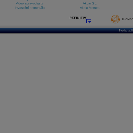
Video zpravodajství
Akcie GE
Investiční komentáře
Akcie Moneta
Tvorba apl