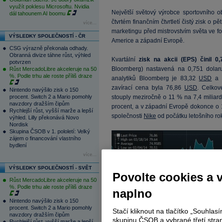
využít poklesu Microsoftu. Nvidia
Největší světový výrobce sportovního 
dál tahounem AI boomu
čtvrtém finančním čtvrtletí čistý zisk o 
více...
marketingu před mistrovstvím světa ve fo
VÝSLEDKY SPOLEČNOSTÍ - ČR
Americe a západní Evropě.
CSG výrazně překonala odhady.
Obranná divize táhne růst, výhled
Kvartální
zisk na akcii (EPS) činil 0
potvrzen
Bloomberg) nastavená na 0,751 dolaru
Růst MercadoLibre akceleruje na 50
%. Podle trhu ale roste příliš draze
analytiků Bloomberg je 83,32
USD
a
zavírací cena byla 76,86
USD
. Celko
Nintendo navýšilo zisk o 150
procent. Switch 2 a Mario pomohly
stouply meziročně o 11 % na 7,4 miliar
navzdory dražším čipům
procent, a v západní Evropě dokonce o 1
Rychlejší růst, vyšší marže a lepší
společnosti
Nike
od počátku letošního ro
výhled. Lilly překonává Novo
Nordisk
Skupina ČSOB v 1. pololetí: Velký
zájem o financování vlastního
bydlení
více...
VÝSLEDKY SPOLEČNOSTÍ - SVĚT
Povolte cookies a 
Růst MercadoLibre akceleruje na 50
%. Podle trhu ale roste příliš draze
naplno
Nintendo navýšilo zisk o 150
procent. Switch 2 a Mario pomohly
Stačí kliknout na tlačítko „Souhla
navzdory dražším čipům
skupinu ČSOB a vybrané třetí stran
Rychlejší růst, vyšší marže a lepší