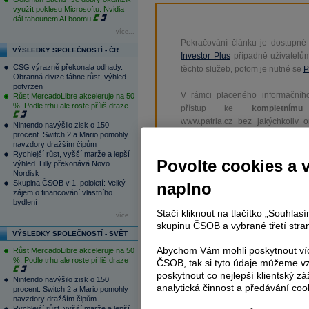
využít poklesu Microsoftu. Nvidia
dál tahounem AI boomu
více...
Pokračování článku je dostupné
VÝSLEDKY SPOLEČNOSTÍ - ČR
Investor Plus
případně uživatelů
CSG výrazně překonala odhady.
těchto služeb, potom je nutné se
P
Obranná divize táhne růst, výhled
potvrzen
V rámci placeného informačního
Růst MercadoLibre akceleruje na 50
%. Podle trhu ale roste příliš draze
přístup ke
kompletnímu
www.patria.cz bez jakýchkoliv 
Nintendo navýšilo zisk o 150
zprávy, komentáře a hork
procent. Switch 2 a Mario pomohly
navzdory dražším čipům
zobrazovány terminálovou meto
Rychlejší růst, vyšší marže a lepší
zpoždění a v plné verzi.
Povolte cookies a 
výhled. Lilly překonává Novo
Nordisk
Skupina ČSOB v 1. pololetí: Velký
naplno
Nejen zpravodajství, ale i další sl
zájem o financování vlastního
a
e-mailové
zpravodajství,
data
z
bydlení
Stačí kliknout na tlačítko „Souhla
analytický servis
, rozsáhlé
da
více...
skupinu ČSOB a vybrané třetí stran
vývoje a
valuace
, ekonomické
fu
VÝSLEDKY SPOLEČNOSTÍ - SVĚT
Abychom Vám mohli poskytnout víc
Růst MercadoLibre akceleruje na 50
%. Podle trhu ale roste příliš draze
ČSOB, tak si tyto údaje můžeme vz
poskytnout co nejlepší klientský zá
Nintendo navýšilo zisk o 150
analytická činnost a předávání coo
procent. Switch 2 a Mario pomohly
Tagy:
ČEZ
,
PX
,
akcie
,
Telefónica
,
navzdory dražším čipům
Rychlejší růst, vyšší marže a lepší