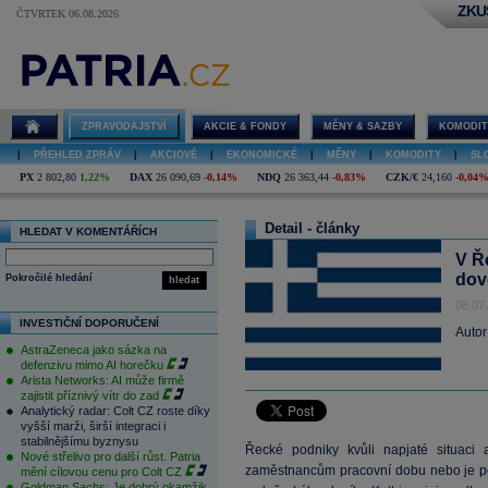
ZKU
ČTVRTEK 06.08.2026
ZPRAVODAJSTVÍ
AKCIE & FONDY
MĚNY & SAZBY
KOMODIT
|
PŘEHLED ZPRÁV
|
AKCIOVÉ
|
EKONOMICKÉ
|
MĚNY
|
KOMODITY
|
SL
PX
2 802,80
1,22%
DAX
26 090,69
-0,14%
NDQ
26 363,44
-0,83%
CZK/€
24,160
-0,04
Detail - články
HLEDAT V KOMENTÁŘÍCH
V Ř
dov
Pokročilé hledání
hledat
08.07
INVESTIČNÍ DOPORUČENÍ
Autor
AstraZeneca jako sázka na
defenzivu mimo AI horečku
Arista Networks: AI může firmě
zajistit příznivý vítr do zad
Analytický radar: Colt CZ roste díky
vyšší marži, širší integraci i
stabilnějšímu byznysu
Řecké podniky kvůli napjaté situaci
Nové střelivo pro další růst. Patria
zaměstnancům pracovní dobu nebo je po
mění cílovou cenu pro Colt CZ
Goldman Sachs: Je dobrý okamžik