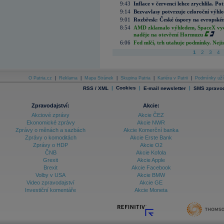
9:43
Inflace v červenci lehce zrychlila. Pot
9:14
Bezvavlasy potvrzuje celoroční výhl
9:01
Rozbřesk: České úspory na evropském
8:54
AMD zklamalo výhledem, SpaceX vydě
naděje na otevření Hormuzu
6:06
Fed mlčí, trh utahuje podmínky. Nejis
1
2
3
4
O Patria.cz
|
Reklama
|
Mapa Stránek
|
Skupina Patria
|
Kariéra v Patrii
|
Podmínky uží
|
Cookies
|
|
RSS / XML
E-mail newsletter
SMS zpravod
Zpravodajství:
Akcie:
Akciové zprávy
Akcie ČEZ
Ekonomické zprávy
Akcie NWR
Zprávy o měnách a sazbách
Akcie Komerční banka
Zprávy o komoditách
Akcie Erste Bank
Zprávy o HDP
Akcie O2
ČNB
Akcie Kofola
Grexit
Akcie Apple
Brexit
Akcie Facebook
Volby v USA
Akcie BMW
Video zpravodajství
Akcie GE
Investiční komentáře
Akcie Moneta