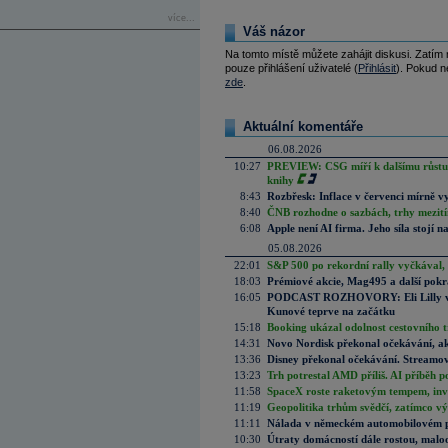
více...
Váš názor
Na tomto místě můžete zahájit diskusi. Zatím
pouze přihlášení uživatelé (
Přihlásit
). Pokud ne
zde
.
Aktuální komentáře
06.08.2026
10:27
PREVIEW: CSG míří k dalšímu růstu.
knihy
8:43
Rozbřesk: Inflace v červenci mírně v
8:40
ČNB rozhodne o sazbách, trhy mezitím
6:08
Apple není AI firma. Jeho síla stojí n
05.08.2026
22:01
S&P 500 po rekordní rally vyčkával,
18:03
Prémiové akcie, Mag495 a další pokr
16:05
PODCAST ROZHOVORY: Eli Lilly vs. 
Kunové teprve na začátku
15:18
Booking ukázal odolnost cestovního trh
14:31
Novo Nordisk překonal očekávání, akci
13:36
Disney překonal očekávání. Streamova
13:23
Trh potrestal AMD příliš. AI příběh p
11:58
SpaceX roste raketovým tempem, inves
11:19
Geopolitika trhům svědčí, zatímco v
11:11
Nálada v německém automobilovém prů
10:30
Útraty domácností dále rostou, malo