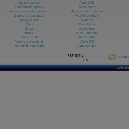
Akciové zprávy
Akcie ČEZ
Ekonomické zprávy
Akcie NWR
Zprávy o měnách a sazbách
Akcie Komerční banka
Zprávy o komoditách
Akcie Erste Bank
Zprávy o HDP
Akcie O2
ČNB
Akcie Kofola
Grexit
Akcie Apple
Brexit
Akcie Facebook
Volby v USA
Akcie BMW
Video zpravodajství
Akcie GE
Investiční komentáře
Akcie Moneta
Tvorba apl