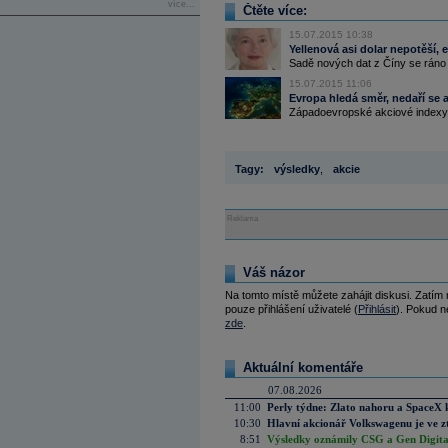
více...
Čtěte více:
15.07.2015 10:38
Yellenová asi dolar nepotěší,
Sadě nových dat z Číny se ráno p
15.07.2015 11:06
Evropa hledá směr, nedaří se
Západoevropské akciové indexy p
Tagy:
výsledky
,
akcie
Reklama
Váš názor
Na tomto místě můžete zahájit diskusi. Zatím
pouze přihlášení uživatelé (
Přihlásit
). Pokud ne
zde
.
Aktuální komentáře
07.08.2026
11:00
Perly týdne: Zlato nahoru a SpaceX 
10:30
Hlavní akcionář Volkswagenu je ve z
8:51
Výsledky oznámily CSG a Gen Digital