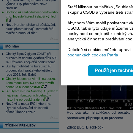
výhled. Lilly překonává Novo
Stačí kliknout na tlačítko „Souhla
Nordisk
skupinu ČSOB a vybrané třetí stran
Booking ukázal odolnost cestovního
trhu. Investoři přešli i slabší výhled
Abychom Vám mohli poskytnout víc
Novo Nordisk překonal očekávání,
ČSOB, tak si tyto údaje můžeme vz
akcie přesto klesají. Investoři řeší
marže a budoucí růst
poskytnout co nejlepší klientský zá
analytická činnost a předávání coo
více...
IPO, M&A
Detailně si cookies můžete upravit
Čínský čipový gigant CXMT při
podmínkách cookies Patria
.
burzovním debutu vystřelil přes 500
%. Překonal i největší banku země
Stát by mohl dát na burzu až 40
Použít jen techn
procent akcií pražského letiště v
roce 2028, řekl Babiš
Čínský Moonshot AI míří na burzu.
Jeho model Kimi K3 znovu rozvířil
debatu o budoucnosti AI
SK Hynix míří na Nasdaq. O jeden z
největších burzovních debutů v
historii je obrovský zájem
Nová vlna mega IPO hýbe trhy.
Rychlé zařazování do indexů
přináší šance i rizika
Hodnota akcií BlackRock od počátku t
více...
premarketu připisuje 0,08 procenta.
TÝDENNÍ PŘEHLEDY
Zdroj: BBG, BlackRock