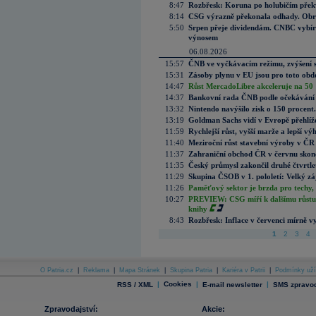
8:47
Rozbřesk: Koruna po holubičím přek
8:14
CSG výrazně překonala odhady. Obran
5:50
Srpen přeje dividendám. CNBC vybírá
výnosem
06.08.2026
15:57
ČNB ve vyčkávacím režimu, zvýšení s
15:31
Zásoby plynu v EU jsou pro toto obdo
14:47
Růst MercadoLibre akceleruje na 50 %
14:37
Bankovní rada ČNB podle očekávání 
13:32
Nintendo navýšilo zisk o 150 procen
13:19
Goldman Sachs vidí v Evropě přehlíže
11:59
Rychlejší růst, vyšší marže a lepší v
11:40
Meziroční růst stavební výroby v ČR
11:37
Zahraniční obchod ČR v červnu skonč
11:35
Český průmysl zakončil druhé čtvrtlet
11:29
Skupina ČSOB v 1. pololetí: Velký zá
11:26
Paměťový sektor je brzda pro techy,
10:27
PREVIEW: CSG míří k dalšímu růstu.
knihy
8:43
Rozbřesk: Inflace v červenci mírně v
1
2
3
4
O Patria.cz
|
Reklama
|
Mapa Stránek
|
Skupina Patria
|
Kariéra v Patrii
|
Podmínky uží
|
Cookies
|
|
RSS / XML
E-mail newsletter
SMS zpravod
Zpravodajství:
Akcie: