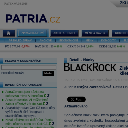
ZKU
PÁTEK 07.08.2026
ZPRAVODAJSTVÍ
AKCIE & FONDY
MĚNY & SAZBY
KOMODIT
|
PŘEHLED ZPRÁV
|
AKCIOVÉ
|
EKONOMICKÉ
|
MĚNY
|
KOMODITY
|
SL
PX
2 777,96
-0,97%
DAX
26 321,20
0,69%
CZK/€
24,244
0,08%
CZK/$
21,032
0,01%
Detail - články
HLEDAT V KOMENTÁŘÍCH
Zis
kli
Pokročilé hledání
hledat
15.07.2015 12:08,
aktualizováno: 15.7. 13:0
INVESTIČNÍ DOPORUČENÍ
Autor:
Kristýna Zahradníková
, Patria On
AstraZeneca jako sázka na
defenzivu mimo AI horečku
Arista Networks: AI může firmě
zajistit příznivý vítr do zad
Aktualizováno
Analytický radar: Colt CZ roste díky
vyšší marži, širší integraci i
Společnost BlackRock, která poskytuje inv
stabilnějšímu byznysu
Nové střelivo pro další růst. Patria
dnes zveřejnila výsledky hospodaření z
mění cílovou cenu pro Colt CZ
druhém kvartále upravený zisk na akcii ve 
Goldman Sachs: Je dobrý okamžik