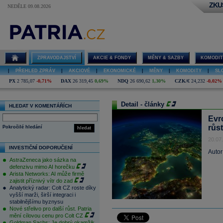
ZKU
NEDĚLE 09.08.2026
ZPRAVODAJSTVÍ
AKCIE & FONDY
MĚNY & SAZBY
KOMODIT
|
PŘEHLED ZPRÁV
|
AKCIOVÉ
|
EKONOMICKÉ
|
MĚNY
|
KOMODITY
|
SL
PX
2 785,07
-0,71%
DAX
26 319,45
0,69%
NDQ
26 690,62
1,30%
CZK/€
24,232
-0,02%
Detail - články
HLEDAT V KOMENTÁŘÍCH
Evr
růs
Pokročilé hledání
hledat
20.07
INVESTIČNÍ DOPORUČENÍ
Autor
AstraZeneca jako sázka na
defenzivu mimo AI horečku
Arista Networks: AI může firmě
zajistit příznivý vítr do zad
Analytický radar: Colt CZ roste díky
vyšší marži, širší integraci i
stabilnějšímu byznysu
Nové střelivo pro další růst. Patria
mění cílovou cenu pro Colt CZ
Goldman Sachs: Je dobrý okamžik