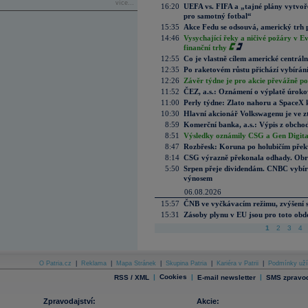
více...
16:20
UEFA vs. FIFA a „tajné plány vytvoř
pro samotný fotbal“
15:35
Akce Fedu se odsouvá, americký trh 
14:46
Vysychající řeky a ničivé požáry v E
finanční trhy
12:55
Co je vlastně cílem americké centrál
12:35
Po raketovém růstu přichází vybírán
12:26
Závěr týdne je pro akcie převážně po
11:52
ČEZ, a.s.: Oznámení o výplatě úrok
11:00
Perly týdne: Zlato nahoru a SpaceX 
10:30
Hlavní akcionář Volkswagenu je ve z
8:59
Komerční banka, a.s.: Výpis z obchod
8:51
Výsledky oznámily CSG a Gen Digital
8:47
Rozbřesk: Koruna po holubičím přek
8:14
CSG výrazně překonala odhady. Obran
5:50
Srpen přeje dividendám. CNBC vybírá
výnosem
06.08.2026
15:57
ČNB ve vyčkávacím režimu, zvýšení s
15:31
Zásoby plynu v EU jsou pro toto obdo
1
2
3
4
O Patria.cz
|
Reklama
|
Mapa Stránek
|
Skupina Patria
|
Kariéra v Patrii
|
Podmínky uží
|
Cookies
|
|
RSS / XML
E-mail newsletter
SMS zpravod
Zpravodajství:
Akcie: