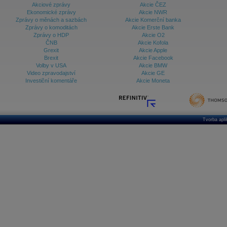
Akciové zprávy
Akcie ČEZ
Ekonomické zprávy
Akcie NWR
Zprávy o měnách a sazbách
Akcie Komerční banka
Zprávy o komoditách
Akcie Erste Bank
Zprávy o HDP
Akcie O2
ČNB
Akcie Kofola
Grexit
Akcie Apple
Brexit
Akcie Facebook
Volby v USA
Akcie BMW
Video zpravodajství
Akcie GE
Investiční komentáře
Akcie Moneta
Tvorba apl