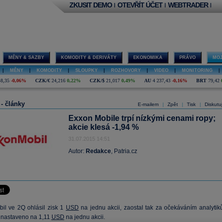
ZKUSIT DEMO
OTEVŘÍT ÚČET
WEBTRADER
|
|
|
MĚNY & SAZBY
KOMODITY & DERIVÁTY
EKONOMIKA
PRÁVO
MOJ
|
MĚNY
|
KOMODITY
|
SLOUPKY
|
ROZHOVORY
|
VIDEO
|
MONITORING
|
48,35
-0,06%
CZK/€
24,216
0,22%
CZK/$
21,017
0,49%
AU
4 237,43
-0,16%
BRT
79,42
 - články
E-mailem
Zpět
Tisk
Diskutu
|
|
|
Exxon Mobile trpí nízkými cenami ropy;
akcie klesá -1,94 %
31.07.2015 14:51
Autor:
Redakce
, Patria.cz
il ve 2Q ohlásil zisk 1
USD
na jednu akcii, zaostal tak za očekáváním analytiků
o nastaveno na 1,11
USD
na jednu akcii.