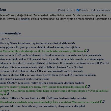
ázor
Přidat názor
Pavouk
Od nejnovějších
|
ístě můžete zahájit diskusi. Zatím nebyl zadán žádný názor. Do diskuse mohou přispívat
ášení uživatelé (
Přihlásit
). Pokud nemáte účet, na který byste se mohli přihlásit, registrujte se
lní komentáře
.08.2026
B ve vyčkávacím režimu, zvýšení sazeb ale zůstává dále ve hře
soby plynu v EU jsou pro toto období rekordně nízké, ukazují data
st MercadoLibre akceleruje na 50 %. Podle trhu ale roste příliš draze
nkovní rada ČNB podle očekávání drží základní úrokovou sazbu na 3,75 procentech
ntendo navýšilo zisk o 150 procent. Switch 2 a Mario pomohly navzdory dražším čipům
ldman Sachs vidí v Evropě přehlížené příležitosti. U dvou akcií očekává více než 100% růst
chlejší růst, vyšší marže a lepší výhled. Lilly překonává Novo Nordisk
ziroční růst stavební výroby v ČR v červnu zpomalil na dvě procenta
hraniční obchod ČR v červnu skončil přebytkem 15,5 mld. Kč, meziročně nižším
ský průmysl zakončil druhé čtvrtletí silně
upina ČSOB v 1. pololetí: Velký zájem o financování vlastního bydlení
měťový sektor je brzda pro techy, trhy jsou na tom dopoledne smíšeně
EVIEW: CSG míří k dalšímu růstu. Klíčové bude tempo obranné divize a vývoj zakázkové
ihy
zbřesk: Inflace v červenci mírně vyšší, ČNB dnes úrokové sazby nezmění
B rozhodne o sazbách, trhy mezitím sledují Írán a závislost Microsoftu na OpenAI
ple není AI firma. Jeho síla stojí na produktech, ekosystému a disciplíně