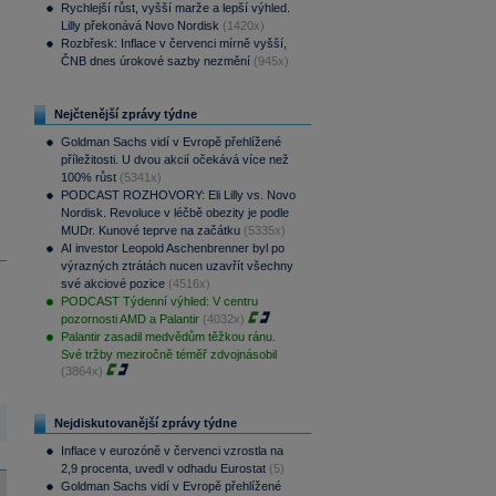
Rychlejší růst, vyšší marže a lepší výhled.
Lilly překonává Novo Nordisk
(1420x)
Rozbřesk: Inflace v červenci mírně vyšší,
ČNB dnes úrokové sazby nezmění
(945x)
Nejčtenější zprávy týdne
Goldman Sachs vidí v Evropě přehlížené
příležitosti. U dvou akcií očekává více než
100% růst
(5341x)
PODCAST ROZHOVORY: Eli Lilly vs. Novo
Nordisk. Revoluce v léčbě obezity je podle
MUDr. Kunové teprve na začátku
(5335x)
AI investor Leopold Aschenbrenner byl po
výrazných ztrátách nucen uzavřít všechny
své akciové pozice
(4516x)
PODCAST Týdenní výhled: V centru
pozornosti AMD a Palantir
(4032x)
Palantir zasadil medvědům těžkou ránu.
Své tržby meziročně téměř zdvojnásobil
(3864x)
Nejdiskutovanější zprávy týdne
Inflace v eurozóně v červenci vzrostla na
2,9 procenta, uvedl v odhadu Eurostat
(5)
Goldman Sachs vidí v Evropě přehlížené