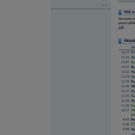
více...
Váš n
Na tomto m
pouze přihl
zde
.
Aktuá
06
15:57
ČN
15:31
Zá
14:47
Rů
14:37
Ba
13:32
Ni
13:19
Go
11:59
Ry
11:40
Me
11:37
Za
11:35
Če
11:29
Sk
11:26
Pa
10:27
PR
kn
8:43
Ro
8:40
ČN
6:08
Ap