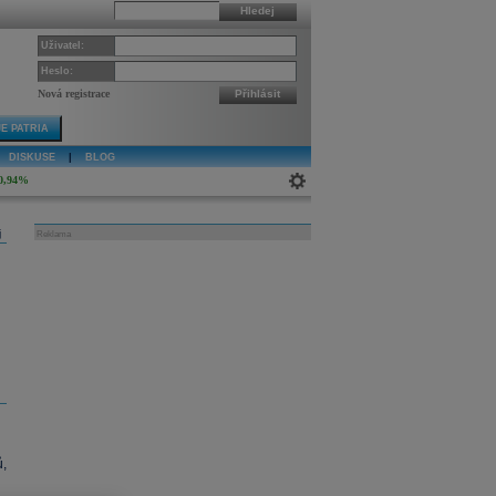
Hledej
Uživatel:
Heslo:
Nová registrace
Přihlásit
E PATRIA
DISKUSE
|
BLOG
0,94%
j
Reklama
,