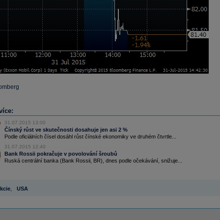
oomberg
více:
31.07.2015 13:00
Čínský růst ve skutečnosti dosahuje jen asi 2 %
Podle oficiálních čísel dosáhl růst čínské ekonomiky ve druhém čtvrtle...
31.07.2015 12:40
Bank Rossii pokračuje v povolování šroubů
Ruská centrální banka (Bank Rossii, BR), dnes podle očekávání, snižuje...
kcie
,
USA