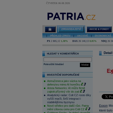
ČTVRTEK 06.08.2026
ZPRAVODAJSTVÍ
AKCIE & FONDY
|
PŘEHLED ZPRÁV
|
AKCIOVÉ
|
EKONOMICKÉ
PX
2 805,12
1,30%
DAX
26 140,13
0,05%
NDQ
26 3
Detail
HLEDAT V KOMENTÁŘÍCH
Pokročilé hledání
hledat
INVESTIČNÍ DOPORUČENÍ
AstraZeneca jako sázka na
defenzivu mimo AI horečku
Arista Networks: AI může firmě
zajistit příznivý vítr do zad
Analytický radar: Colt CZ roste díky
vyšší marži, širší integraci i
stabilnějšímu byznysu
Exxon
Mob
Nové střelivo pro další růst. Patria
mění cílovou cenu pro Colt CZ
které byl
Goldman Sachs: Je dobrý okamžik