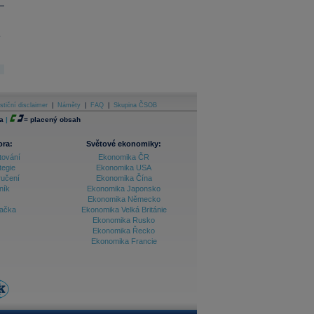
.
stiční disclaimer
|
Náměty
|
FAQ
|
Skupina ČSOB
a
|
=
placený obsah
ora:
Světové ekonomiky:
tování
Ekonomika ČR
tegie
Ekonomika USA
ručení
Ekonomika Čína
ník
Ekonomika Japonsko
Ekonomika Německo
lačka
Ekonomika Velká Británie
Ekonomika Rusko
Ekonomika Řecko
Ekonomika Francie