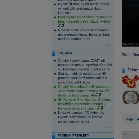
Rychlejší růst, vyšší marže a lepší
výhled. Lilly překonává Novo
Nordisk
Booking ukázal odolnost cestovního
trhu. Investoři přešli i slabší výhled
Novo Nordisk překonal očekávání,
akcie přesto klesají. Investoři řeší
marže a budoucí růst
více...
IPO, M&A
Zdroj: Bl
Čínský čipový gigant CXMT při
burzovním debutu vystřelil přes 500
%. Překonal i největší banku země
Čtěte 
Stát by mohl dát na burzu až 40
procent akcií pražského letiště v
roce 2028, řekl Babiš
Čínský Moonshot AI míří na burzu.
Jeho model Kimi K3 znovu rozvířil
debatu o budoucnosti AI
SK Hynix míří na Nasdaq. O jeden z
největších burzovních debutů v
historii je obrovský zájem
Nová vlna mega IPO hýbe trhy.
Rychlé zařazování do indexů
Tagy:
a
přináší šance i rizika
více...
Reklama
TÝDENNÍ PŘEHLEDY