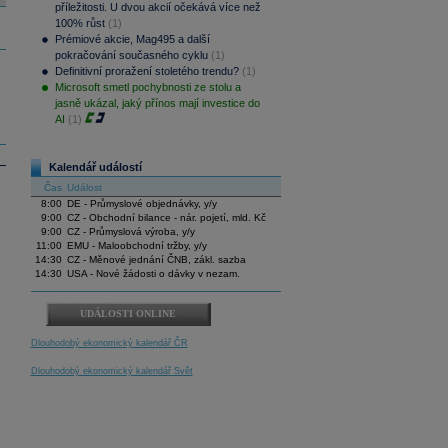
příležitosti. U dvou akcií očekává více než
100% růst
(1)
Prémiové akcie, Mag495 a další
pokračování současného cyklu
(1)
Definitivní proražení stoletého trendu?
(1)
Microsoft smetl pochybnosti ze stolu a
jasně ukázal, jaký přínos mají investice do
AI
(1)
Kalendář událostí
Čas
Událost
8:00
DE - Průmyslové objednávky, y/y
9:00
CZ - Obchodní bilance - nár. pojetí, mld. Kč
9:00
CZ - Průmyslová výroba, y/y
11:00
EMU - Maloobchodní tržby, y/y
14:30
CZ - Měnové jednání ČNB, zákl. sazba
14:30
USA - Nové žádosti o dávky v nezam.
UDÁLOSTI ONLINE
Dlouhodobý ekonomický kalendář ČR
Dlouhodobý ekonomický kalendář Svět