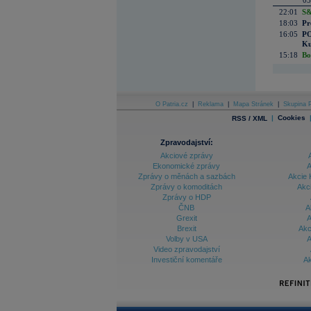
05
22:01
S&
18:03
Pr
16:05
PO
Ku
15:18
Bo
O Patria.cz
|
Reklama
|
Mapa Stránek
|
Skupina P
|
Cookies
RSS / XML
Zpravodajství:
Akciové zprávy
Ekonomické zprávy
A
Zprávy o měnách a sazbách
Akcie 
Zprávy o komoditách
Akc
Zprávy o HDP
ČNB
A
Grexit
A
Brexit
Akc
Volby v USA
A
Video zpravodajství
Investiční komentáře
Ak