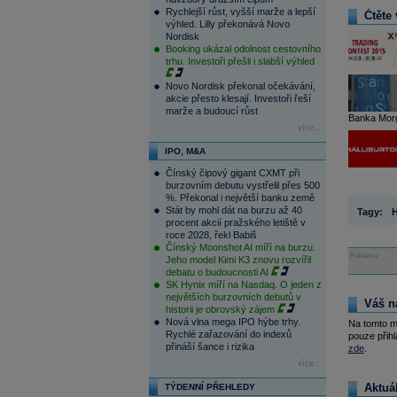
Rychlejší růst, vyšší marže a lepší
Čtěte 
výhled. Lilly překonává Novo
Nordisk
Booking ukázal odolnost cestovního
trhu. Investoři přešli i slabší výhled
Novo Nordisk překonal očekávání,
akcie přesto klesají. Investoři řeší
marže a budoucí růst
Banka Morg
více...
IPO, M&A
Čínský čipový gigant CXMT při
burzovním debutu vystřelil přes 500
%. Překonal i největší banku země
Stát by mohl dát na burzu až 40
Tagy:
H
procent akcií pražského letiště v
roce 2028, řekl Babiš
Čínský Moonshot AI míří na burzu.
Reklama
Jeho model Kimi K3 znovu rozvířil
debatu o budoucnosti AI
SK Hynix míří na Nasdaq. O jeden z
největších burzovních debutů v
Váš n
historii je obrovský zájem
Nová vlna mega IPO hýbe trhy.
Na tomto m
Rychlé zařazování do indexů
pouze přihl
přináší šance i rizika
zde
.
více...
Aktuá
TÝDENNÍ PŘEHLEDY