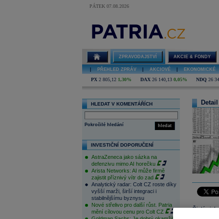
PÁTEK 07.08.2026
ZPRAVODAJSTVÍ
AKCIE & FONDY
|
PŘEHLED ZPRÁV
|
AKCIOVÉ
|
EKONOMICKÉ
PX
2 805,12
1,30%
DAX
26 140,13
0,05%
NDQ
26 3
Detail
HLEDAT V KOMENTÁŘÍCH
Pokročilé hledání
hledat
INVESTIČNÍ DOPORUČENÍ
AstraZeneca jako sázka na
defenzivu mimo AI horečku
Arista Networks: AI může firmě
zajistit příznivý vítr do zad
Analytický radar: Colt CZ roste díky
vyšší marži, širší integraci i
stabilnějšímu byznysu
Nové střelivo pro další růst. Patria
Čistý zis
mění cílovou cenu pro Colt CZ
milionu
U
Goldman Sachs: Je dobrý okamžik