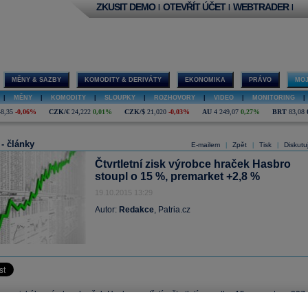
ZKUSIT DEMO
OTEVŘÍT ÚČET
WEBTRADER
|
|
|
MĚNY & SAZBY
KOMODITY & DERIVÁTY
EKONOMIKA
PRÁVO
MOJ
|
MĚNY
|
KOMODITY
|
SLOUPKY
|
ROZHOVORY
|
VIDEO
|
MONITORING
|
48,35
-0,06%
CZK/€
24,222
0,01%
CZK/$
21,020
-0,03%
AU
4 249,07
0,27%
BRT
83,08
 - články
E-mailem
Zpět
Tisk
Diskutu
|
|
|
Čtvrtletní zisk výrobce hraček Hasbro
stoupl o 15 %, premarket +2,8 %
19.10.2015 13:29
Autor:
Redakce
, Patria.cz
k amerického výrobce hraček
Hasbro
ve třetím čtvrtletí vzrostl o 15 procent na 207
SD
. Růst podpořil zájem o hračky spojené s firmy Hvězdné války a Jurský svět