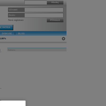
Hledej
Uživatel:
Heslo:
Nová registrace
Přihlásit
E PATRIA
DISKUSE
|
BLOG
0,00%
j
Reklama
,6
.