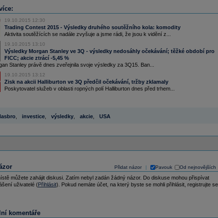
více:
19.10.2015 12:30
Trading Contest 2015 - Výsledky druhého soutěžního kola: komodity
Aktivita soutěžících se nadále zvyšuje a jsme rádi, že jsou k vidění z...
19.10.2015 13:10
Výsledky Morgan Stanley ve 3Q - výsledky nedosáhly očekávání; těžké období pro
FICC; akcie ztrácí -5,45 %
an Stanley právě dnes zveřejnila svoje výsledky za 3Q15. Ban...
19.10.2015 13:12
Zisk na akcii Halliburton ve 3Q předčil očekávání, tržby zklamaly
Poskytovatel služeb v oblasti ropných polí Halliburton dnes před trhem...
asbro
,
investice
,
výsledky
,
akcie
,
USA
ázor
Přidat názor
Pavouk
Od nejnovějších
|
ístě můžete zahájit diskusi. Zatím nebyl zadán žádný názor. Do diskuse mohou přispívat
ášení uživatelé (
Přihlásit
). Pokud nemáte účet, na který byste se mohli přihlásit, registrujte se
lní komentáře