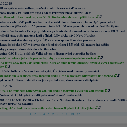
.08.2026
B ve vyčkávacím režimu, zvýšení sazeb ale zůstává dále ve hře
soby plynu v EU jsou pro toto období rekordně nízké, ukazují data
st MercadoLibre akceleruje na 50 %. Podle trhu ale roste příliš draze
nkovní rada ČNB podle očekávání drží základní úrokovou sazbu na 3,75 procentech
ntendo navýšilo zisk o 150 procent. Switch 2 a Mario pomohly navzdory dražším čipům
ldman Sachs vidí v Evropě přehlížené příležitosti. U dvou akcií očekává více než 100% růst
chlejší růst, vyšší marže a lepší výhled. Lilly překonává Novo Nordisk
ziroční růst stavební výroby v ČR v červnu zpomalil na dvě procenta
hraniční obchod ČR v červnu skončil přebytkem 15,5 mld. Kč, meziročně nižším
ský průmysl zakončil druhé čtvrtletí silně
upina ČSOB v 1. pololetí: Velký zájem o financování vlastního bydlení
měťový sektor je brzda pro techy, trhy jsou na tom dopoledne smíšeně
EVIEW: CSG míří k dalšímu růstu. Klíčové bude tempo obranné divize a vývoj zakázkové
ihy
zbřesk: Inflace v červenci mírně vyšší, ČNB dnes úrokové sazby nezmění
B rozhodne o sazbách, trhy mezitím sledují Írán a závislost Microsoftu na OpenAI
ple není AI firma. Jeho síla stojí na produktech, ekosystému a disciplíně
.08.2026
P 500 po rekordní rally vyčkával, trh sleduje Hormuz i výsledkovou sezónu
émiové akcie, Mag495 a další pokračování současného cyklu
DCAST ROZHOVORY: Eli Lilly vs. Novo Nordisk. Revoluce v léčbě obezity je podle MUDr
nové teprve na začátku
oking ukázal odolnost cestovního trhu. Investoři přešli i slabší výhled
1
2
3
4
5
6
7
8
9
10
>>