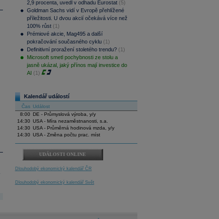
2,9 procenta, uvedl v odhadu Eurostat
(5)
Goldman Sachs vidí v Evropě přehlížené
příležitosti. U dvou akcií očekává více než
100% růst
(1)
Prémiové akcie, Mag495 a další
pokračování současného cyklu
(1)
Definitivní proražení stoletého trendu?
(1)
Microsoft smetl pochybnosti ze stolu a
jasně ukázal, jaký přínos mají investice do
AI
(1)
Kalendář událostí
Čas
Událost
8:00
DE - Průmyslová výroba, y/y
14:30
USA - Míra nezaměstnanosti, s.a.
14:30
USA - Průměrná hodinová mzda, y/y
14:30
USA - Změna počtu prac. míst
UDÁLOSTI ONLINE
Dlouhodobý ekonomický kalendář ČR
.
Dlouhodobý ekonomický kalendář Svět