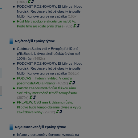
(190x)
PODCAST ROZHOVORY: Eli Lilly vs. Novo
Nordisk. Revoluce v léčbě obezity je podle
MUDr. Kunové teprve na začátku
(160x)
Růst MercadoLibre akceleruje na 50 %.
Podle trhu ale roste příliš draze
(70x)
Nejčtenější zprávy týdne
Goldman Sachs vidí v Evropě přehlížené
příležitosti. U dvou akcií očekává více než
100% růst
(5652x)
PODCAST ROZHOVORY: Eli Lilly vs. Novo
Nordisk. Revoluce v léčbě obezity je podle
MUDr. Kunové teprve na začátku
(5516x)
PODCAST Týdenní výhled: V centru
pozornosti AMD a Palantir
(4052x)
Palantir zasadil medvědům těžkou ránu.
Své tržby meziročně téměř zdvojnásobil
(3879x)
PREVIEW: CSG míří k dalšímu růstu.
Klíčové bude tempo obranné divize a vývoj
zakázkové knihy
(2961x)
Nejdiskutovanější zprávy týdne
Inflace v eurozóně v červenci vzrostla na