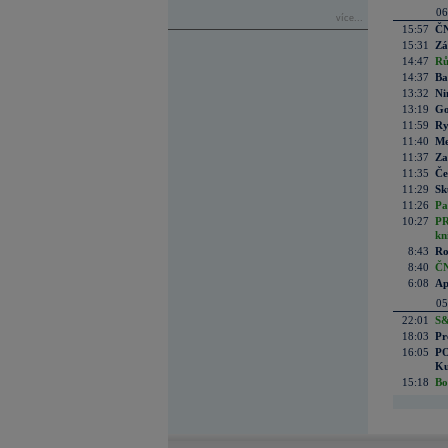
06
více...
15:57
ČN
15:31
Zá
14:47
Rů
14:37
Ba
13:32
Ni
13:19
Go
11:59
Ry
11:40
Me
11:37
Za
11:35
Če
11:29
Sk
11:26
Pa
10:27
PR
kn
8:43
Ro
8:40
ČN
6:08
Ap
05
22:01
S&
18:03
Pr
16:05
PO
Ku
15:18
Bo