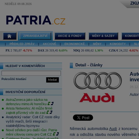
ZKU
NEDĚLE 09.08.2026
ZPRAVODAJSTVÍ
AKCIE & FONDY
MĚNY & SAZBY
KOMODIT
|
PŘEHLED ZPRÁV
|
AKCIOVÉ
|
EKONOMICKÉ
|
MĚNY
|
KOMODITY
|
SL
PX
2 785,07
-0,71%
DAX
26 319,45
0,69%
NDQ
26 690,62
1,30%
CZK/€
24,232
-0,02%
Detail - články
HLEDAT V KOMENTÁŘÍCH
Aut
inv
Pokročilé hledání
hledat
28.12
INVESTIČNÍ DOPORUČENÍ
Autor
AstraZeneca jako sázka na
defenzivu mimo AI horečku
Arista Networks: AI může firmě
zajistit příznivý vítr do zad
Analytický radar: Colt CZ roste díky
vyšší marži, širší integraci i
stabilnějšímu byznysu
Německá automobilka
Audi
z koncernu
Nové střelivo pro další růst. Patria
mění cílovou cenu pro Colt CZ
rok a odložila stavbu nového větrného t
Goldman Sachs: Je dobrý okamžik