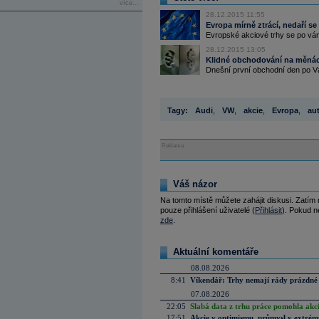
více...
28.12.2015 11:55
Evropa mírně ztrácí, nedaří s
Evropské akciové trhy se po ván
28.12.2015 13:05
Klidné obchodování na měnác
Dnešní první obchodní den po Vá
Tagy:
Audi
,
VW
,
akcie
,
Evropa
,
au
Reklama
Váš názor
Na tomto místě můžete zahájit diskusi. Zatím
pouze přihlášení uživatelé (
Přihlásit
). Pokud ne
zde
.
Aktuální komentáře
08.08.2026
8:41
Víkendář: Trhy nemají rády prázdné 
07.08.2026
22:05
Slabá data z trhu práce pomohla akc
17:51
Akcie v optimismu, průmysl v extrémn