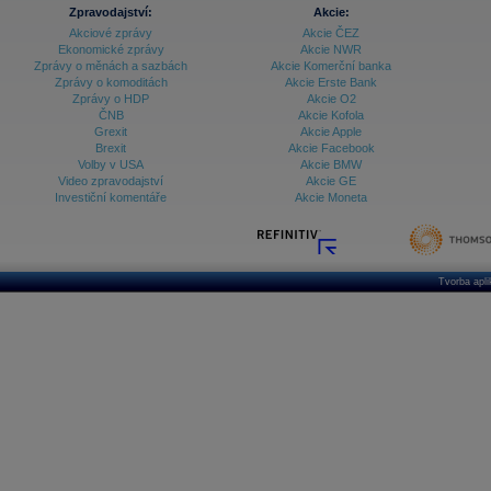
Zpravodajství:
Akcie:
Akciové zprávy
Akcie ČEZ
Ekonomické zprávy
Akcie NWR
Zprávy o měnách a sazbách
Akcie Komerční banka
Zprávy o komoditách
Akcie Erste Bank
Zprávy o HDP
Akcie O2
ČNB
Akcie Kofola
Grexit
Akcie Apple
Brexit
Akcie Facebook
Volby v USA
Akcie BMW
Video zpravodajství
Akcie GE
Investiční komentáře
Akcie Moneta
Tvorba apl