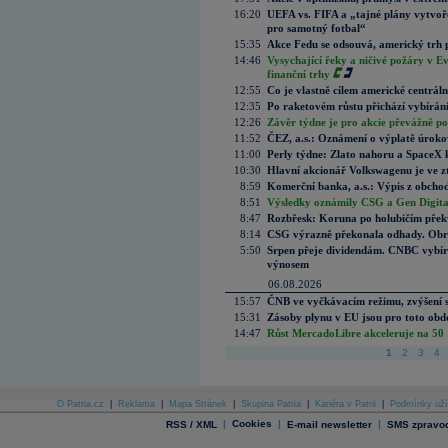
16:20
UEFA vs. FIFA a „tajné plány vytvoř
pro samotný fotbal“
15:35
Akce Fedu se odsouvá, americký trh 
14:46
Vysychající řeky a ničivé požáry v E
finanční trhy
12:55
Co je vlastně cílem americké centrál
12:35
Po raketovém růstu přichází vybírán
12:26
Závěr týdne je pro akcie převážně po
11:52
ČEZ, a.s.: Oznámení o výplatě úrok
11:00
Perly týdne: Zlato nahoru a SpaceX 
10:30
Hlavní akcionář Volkswagenu je ve z
8:59
Komerční banka, a.s.: Výpis z obchod
8:51
Výsledky oznámily CSG a Gen Digital
8:47
Rozbřesk: Koruna po holubičím přek
8:14
CSG výrazně překonala odhady. Obran
5:50
Srpen přeje dividendám. CNBC vybírá
výnosem
06.08.2026
15:57
ČNB ve vyčkávacím režimu, zvýšení s
15:31
Zásoby plynu v EU jsou pro toto obdo
14:47
Růst MercadoLibre akceleruje na 50 %
1
2
3
4
O Patria.cz
|
Reklama
|
Mapa Stránek
|
Skupina Patria
|
Kariéra v Patrii
|
Podmínky uží
|
Cookies
|
|
RSS / XML
E-mail newsletter
SMS zpravod