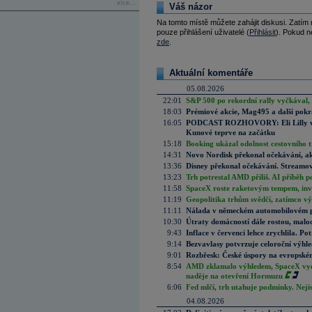
více...
Váš názor
Na tomto místě můžete zahájit diskusi. Zatím
pouze přihlášení uživatelé (
Přihlásit
). Pokud ne
zde
.
Aktuální komentáře
05.08.2026
22:01
S&P 500 po rekordní rally vyčkával,
18:03
Prémiové akcie, Mag495 a další pokr
16:05
PODCAST ROZHOVORY: Eli Lilly vs. 
Kunové teprve na začátku
15:18
Booking ukázal odolnost cestovního trh
14:31
Novo Nordisk překonal očekávání, akci
13:36
Disney překonal očekávání. Streamova
13:23
Trh potrestal AMD příliš. AI příběh p
11:58
SpaceX roste raketovým tempem, inves
11:19
Geopolitika trhům svědčí, zatímco v
11:11
Nálada v německém automobilovém prů
10:30
Útraty domácností dále rostou, malo
9:43
Inflace v červenci lehce zrychlila. Pot
9:14
Bezvavlasy potvrzuje celoroční výhl
9:01
Rozbřesk: České úspory na evropském
8:54
AMD zklamalo výhledem, SpaceX vydě
naděje na otevření Hormuzu
6:06
Fed mlčí, trh utahuje podmínky. Nejis
04.08.2026