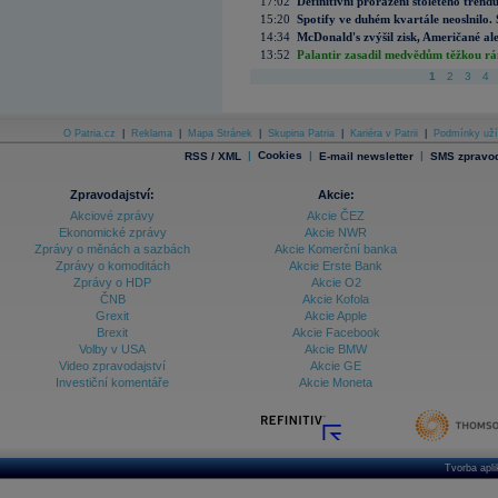
17:02
Definitivní proražení stoletého trend
15:20
Spotify ve duhém kvartále neoslnilo. 
14:34
McDonald's zvýšil zisk, Američané ale
13:52
Palantir zasadil medvědům těžkou rá
1
2
3
4
O Patria.cz
|
Reklama
|
Mapa Stránek
|
Skupina Patria
|
Kariéra v Patrii
|
Podmínky uží
|
Cookies
|
|
RSS / XML
E-mail newsletter
SMS zpravod
Zpravodajství:
Akcie:
Akciové zprávy
Akcie ČEZ
Ekonomické zprávy
Akcie NWR
Zprávy o měnách a sazbách
Akcie Komerční banka
Zprávy o komoditách
Akcie Erste Bank
Zprávy o HDP
Akcie O2
ČNB
Akcie Kofola
Grexit
Akcie Apple
Brexit
Akcie Facebook
Volby v USA
Akcie BMW
Video zpravodajství
Akcie GE
Investiční komentáře
Akcie Moneta
Tvorba apl