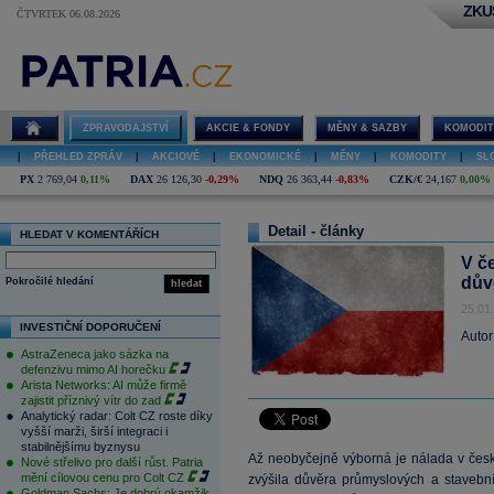
ZKU
ČTVRTEK 06.08.2026
ZPRAVODAJSTVÍ
AKCIE & FONDY
MĚNY & SAZBY
KOMODIT
|
PŘEHLED ZPRÁV
|
AKCIOVÉ
|
EKONOMICKÉ
|
MĚNY
|
KOMODITY
|
SL
PX
2 769,04
0,11%
DAX
26 126,30
-0,29%
NDQ
26 363,44
-0,83%
CZK/€
24,167
0,00%
Detail - články
HLEDAT V KOMENTÁŘÍCH
V č
dův
Pokročilé hledání
hledat
25.01
INVESTIČNÍ DOPORUČENÍ
Autor
AstraZeneca jako sázka na
defenzivu mimo AI horečku
Arista Networks: AI může firmě
zajistit příznivý vítr do zad
Analytický radar: Colt CZ roste díky
vyšší marži, širší integraci i
stabilnějšímu byznysu
Až neobyčejně výborná je nálada v čes
Nové střelivo pro další růst. Patria
mění cílovou cenu pro Colt CZ
zvýšila důvěra průmyslových a stavebníc
Goldman Sachs: Je dobrý okamžik