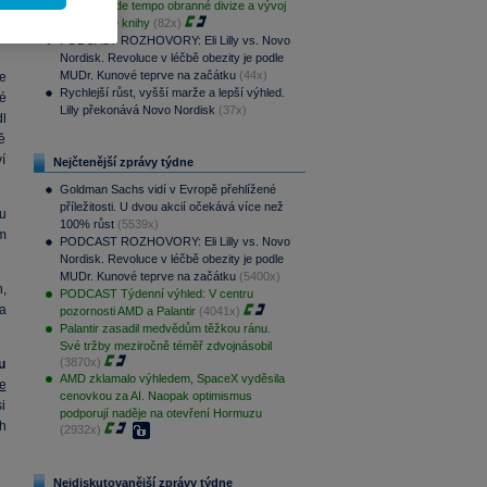
čů
Klíčové bude tempo obranné divize a vývoj
ří
zakázkové knihy
(82x)
PODCAST ROZHOVORY: Eli Lilly vs. Novo
Nordisk. Revoluce v léčbě obezity je podle
MUDr. Kunové teprve na začátku
(44x)
e
Rychlejší růst, vyšší marže a lepší výhled.
é
Lilly překonává Novo Nordisk
(37x)
l
ně
í
Nejčtenější zprávy týdne
Goldman Sachs vidí v Evropě přehlížené
příležitosti. U dvou akcií očekává více než
u
100% růst
(5539x)
m
PODCAST ROZHOVORY: Eli Lilly vs. Novo
Nordisk. Revoluce v léčbě obezity je podle
MUDr. Kunové teprve na začátku
(5400x)
,
PODCAST Týdenní výhled: V centru
a
pozornosti AMD a Palantir
(4041x)
Palantir zasadil medvědům těžkou ránu.
Své tržby meziročně téměř zdvojnásobil
(3870x)
u
AMD zklamalo výhledem, SpaceX vyděsila
e
cenovkou za AI. Naopak optimismus
i
podporují naděje na otevření Hormuzu
ch
(2932x)
Nejdiskutovanější zprávy týdne