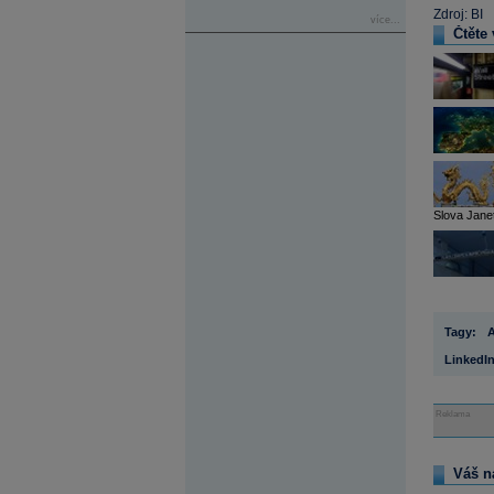
Zdroj: BI
více...
Čtěte 
Slova Janet
Tagy:
LinkedI
Reklama
Váš n