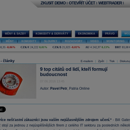
ZKUSIT DEMO
OTEVŘÍT ÚČET
WEBTRADER
|
|
|
MĚNY & SAZBY
KOMODITY & DERIVÁTY
EKONOMIKA
PRÁVO
MOJ
|
MĚNY
|
KOMODITY
|
SLOUPKY
|
ROZHOVORY
|
VIDEO
|
MONITORING
|
48,35
-0,06%
CZK/€
24,222
0,01%
CZK/$
21,023
-0,01%
AU
4 242,97
0,13%
BRT
83,08
 - články
E-mailem
Zpět
Tisk
Diskutu
|
|
|
9 top citátů od lidí, kteří formují
budoucnost
07.06.2016 13:45
Autor:
Pavel Petr
, Patria Online
více nešťastní zákazníci jsou vaším nejúžasnějším zdrojem učení.“
- Bill Gate
 stojí za jednou z nejúspěšnějších firem z celého IT sektoru za posledních několi