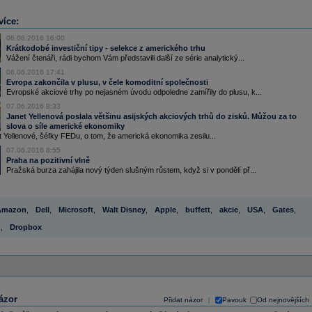
více:
06.06.2016 16:00
Krátkodobé investiční tipy - selekce z amerického trhu
Vážení čtenáři, rádi bychom Vám představili další ze série analytický...
06.06.2016 17:41
Evropa zakončila v plusu, v čele komoditní společnosti
Evropské akciové trhy po nejasném úvodu odpoledne zamířily do plusu, k...
07.06.2016 8:33
Janet Yellenová poslala většinu asijských akciových trhů do zisků. Můžou za to
slova o síle americké ekonomiky
 Yellenové, šéfky FEDu, o tom, že americká ekonomika zesilu...
07.06.2016 8:55
Praha na pozitivní vlně
Pražská burza zahájila nový týden slušným růstem, když si v pondělí př...
Amazon
,
Dell
,
Microsoft
,
Walt Disney
,
Apple
,
buffett
,
akcie
,
USA
,
Gates
,
n
,
Dropbox
ázor
Přidat názor
Pavouk
Od nejnovějších
|