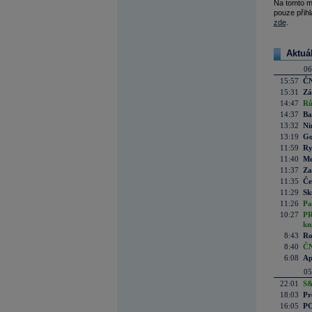
Na tomto m
pouze přihl
zde
.
Aktuá
06
15:57
ČN
15:31
Zá
14:47
Rů
14:37
Ba
13:32
Ni
13:19
Go
11:59
Ry
11:40
Me
11:37
Za
11:35
Če
11:29
Sk
11:26
Pa
10:27
PR
kn
8:43
Ro
8:40
ČN
6:08
Ap
05
22:01
S&
18:03
Pr
16:05
PO