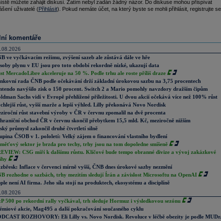
ístě můžete zahájit diskusi. Zatím nebyl zadán žádný názor. Do diskuse mohou přispívat
ášení uživatelé (
Přihlásit
). Pokud nemáte účet, na který byste se mohli přihlásit, registrujte se
lní komentáře
.08.2026
B ve vyčkávacím režimu, zvýšení sazeb ale zůstává dále ve hře
soby plynu v EU jsou pro toto období rekordně nízké, ukazují data
st MercadoLibre akceleruje na 50 %. Podle trhu ale roste příliš draze
nkovní rada ČNB podle očekávání drží základní úrokovou sazbu na 3,75 procentech
ntendo navýšilo zisk o 150 procent. Switch 2 a Mario pomohly navzdory dražším čipům
ldman Sachs vidí v Evropě přehlížené příležitosti. U dvou akcií očekává více než 100% růst
chlejší růst, vyšší marže a lepší výhled. Lilly překonává Novo Nordisk
ziroční růst stavební výroby v ČR v červnu zpomalil na dvě procenta
hraniční obchod ČR v červnu skončil přebytkem 15,5 mld. Kč, meziročně nižším
ský průmysl zakončil druhé čtvrtletí silně
upina ČSOB v 1. pololetí: Velký zájem o financování vlastního bydlení
měťový sektor je brzda pro techy, trhy jsou na tom dopoledne smíšeně
EVIEW: CSG míří k dalšímu růstu. Klíčové bude tempo obranné divize a vývoj zakázkové
ihy
zbřesk: Inflace v červenci mírně vyšší, ČNB dnes úrokové sazby nezmění
B rozhodne o sazbách, trhy mezitím sledují Írán a závislost Microsoftu na OpenAI
ple není AI firma. Jeho síla stojí na produktech, ekosystému a disciplíně
.08.2026
P 500 po rekordní rally vyčkával, trh sleduje Hormuz i výsledkovou sezónu
émiové akcie, Mag495 a další pokračování současného cyklu
DCAST ROZHOVORY: Eli Lilly vs. Novo Nordisk. Revoluce v léčbě obezity je podle MUDr