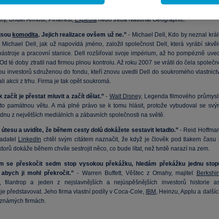
olečnost Dropbox. Ta je relativně neznámá firma, ale pokročilejší uživatelé počíta
ybaví cloudové služby a úložiště, které tato společnost poskytuje. Mezi její klienty pat
ify, Under Armour, Pinterest,
Expedia
nebo třeba National Geographic.
jsou
komodita
. Jejich realizace ovšem už ne.”
- Michael Dell, Kdo by neznal král
 Michael Dell, jak už napovídá jméno, založil společnost Dell, která vyrábí skvěl
nástroje a pracovní stanice. Dell rozšiřoval svoje impérium, až ho pompézně uved
Od té doby ztratil nad firmou plnou kontrolu. Až roku 2007 se vrátil do čela společ
ou investorů sdruženou do fondu, kteří znovu uvedli Dell do soukromého vlastnictv
ali akcii z trhu. Firma je tak opět soukromá.
 začít je přestat mluvit a začít dělat.”
-
Walt Disney
, Legenda filmového průmysl
uto památnou větu. A má plné právo se k tomu hlásit, protože vybudoval se svý
dnu z největších mediálních a zábavních společnosti na světě.
 útesu a uvidíte, že během cesty dolů dokážete sestavit letadlo.”
- Reid Hoffman
ladatel
LinkedIn
chtěl svým citátem naznačit, že když je člověk pod tlakem času 
ktorů dokáže během chvíle sestrojit něco, co bude lítat, než tvrdě narazí na zem.
m se přeskočit sedm stop vysokou překážku, hledám překážku jednu stop
abych ji mohl překročit.”
- Warren Buffett, Věštec z Omahy, majitel
Berkshir
, filantrop a jeden z nejslavnějších a nejúspěšnějších investorů historie as
e představovat. Jeho firma vlastní podíly v Coca-Cole,
IBM
, Heinzu, Applu a další
 známých firmách.