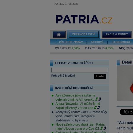
PÁTEK 07.08.2026
ZPRAVODAJSTVÍ
AKCIE & FONDY
|
PŘEHLED ZPRÁV
|
AKCIOVÉ
|
EKONOMICKÉ
PX
2 805,12
1,30%
DAX
26 140,13
0,05%
NDQ
26 3
Detail
HLEDAT V KOMENTÁŘÍCH
Pokročilé hledání
hledat
INVESTIČNÍ DOPORUČENÍ
AstraZeneca jako sázka na
defenzivu mimo AI horečku
Arista Networks: AI může firmě
zajistit příznivý vítr do zad
Analytický radar: Colt CZ roste díky
vyšší marži, širší integraci i
stabilnějšímu byznysu
“Vaši nej
Nové střelivo pro další růst. Patria
Tento muž
mění cílovou cenu pro Colt CZ
Goldman Sachs: Je dobrý okamžik