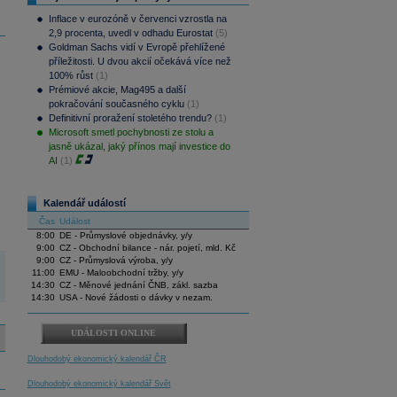
Inflace v eurozóně v červenci vzrostla na
2,9 procenta, uvedl v odhadu Eurostat
(5)
Goldman Sachs vidí v Evropě přehlížené
příležitosti. U dvou akcií očekává více než
100% růst
(1)
Prémiové akcie, Mag495 a další
pokračování současného cyklu
(1)
Definitivní proražení stoletého trendu?
(1)
Microsoft smetl pochybnosti ze stolu a
jasně ukázal, jaký přínos mají investice do
AI
(1)
Kalendář událostí
Čas
Událost
8:00
DE - Průmyslové objednávky, y/y
9:00
CZ - Obchodní bilance - nár. pojetí, mld. Kč
9:00
CZ - Průmyslová výroba, y/y
11:00
EMU - Maloobchodní tržby, y/y
14:30
CZ - Měnové jednání ČNB, zákl. sazba
14:30
USA - Nové žádosti o dávky v nezam.
UDÁLOSTI ONLINE
Dlouhodobý ekonomický kalendář ČR
Dlouhodobý ekonomický kalendář Svět