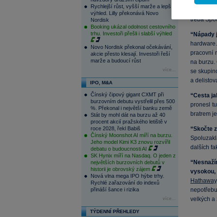
založil sp
Rychlejší růst, vyšší marže a lepší
si jistě v
výhled. Lilly překonává Novo
třeba Spot
Nordisk
Booking ukázal odolnost cestovního
trhu. Investoři přešli i slabší výhled
“Nápady 
hardware.
Novo Nordisk překonal očekávání,
pracovní 
akcie přesto klesají. Investoři řeší
marže a budoucí růst
na burzu. 
více...
se skupin
a delistov
IPO, M&A
Čínský čipový gigant CXMT při
“Cesta jak
burzovním debutu vystřelil přes 500
pronesl t
%. Překonal i největší banku země
bratrem je
Stát by mohl dát na burzu až 40
procent akcií pražského letiště v
roce 2028, řekl Babiš
“Skočte z
Čínský Moonshot AI míří na burzu.
Spoluzak
Jeho model Kimi K3 znovu rozvířil
dalších fa
debatu o budoucnosti AI
SK Hynix míří na Nasdaq. O jeden z
“Nesnaží
největších burzovních debutů v
historii je obrovský zájem
vysokou, 
Nová vlna mega IPO hýbe trhy.
Hathaway
Rychlé zařazování do indexů
přináší šance i rizika
nepotřebuj
velkých a
více...
TÝDENNÍ PŘEHLEDY