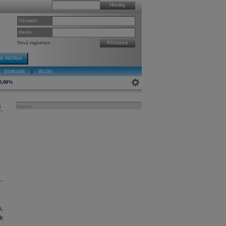
Hledej
Uživatel:
Heslo:
Nová registrace
Přihlásit
E PATRIA
DISKUSE
|
BLOG
0,00%
j
Reklama
s,
k