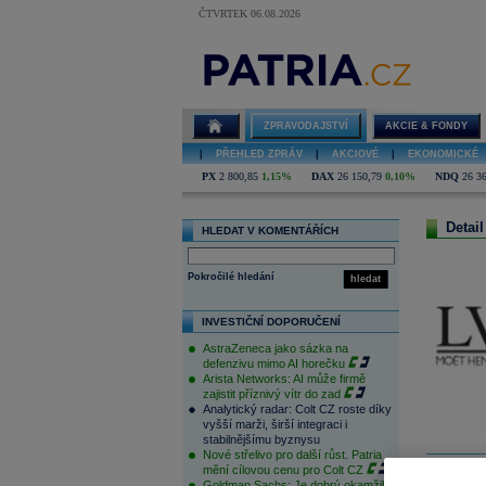
ČTVRTEK 06.08.2026
ZPRAVODAJSTVÍ
AKCIE & FONDY
|
PŘEHLED ZPRÁV
|
AKCIOVÉ
|
EKONOMICKÉ
PX
2 800,85
1,15%
DAX
26 150,79
0,10%
NDQ
26 3
Detail
HLEDAT V KOMENTÁŘÍCH
Pokročilé hledání
hledat
INVESTIČNÍ DOPORUČENÍ
AstraZeneca jako sázka na
defenzivu mimo AI horečku
Arista Networks: AI může firmě
zajistit příznivý vítr do zad
Analytický radar: Colt CZ roste díky
vyšší marži, širší integraci i
stabilnějšímu byznysu
Nové střelivo pro další růst. Patria
mění cílovou cenu pro Colt CZ
Goldman Sachs: Je dobrý okamžik