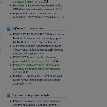
zakázkové knihy
(1676x)
Rozbřesk: Inflace v červenci mírně vyšší,
ČNB dnes úrokové sazby nezmění
(798x)
Apple není AI firma. Jeho síla stojí na
produktech, ekosystému a disciplíně
(694x)
Nejčtenější zprávy týdne
PODCAST ROZHOVORY: Eli Lilly vs. Novo
Nordisk. Revoluce v léčbě obezity je podle
MUDr. Kunové teprve na začátku
(4778x)
AI investor Leopold Aschenbrenner byl po
výrazných ztrátách nucen uzavřít všechny
své akciové pozice
(4495x)
PODCAST Týdenní výhled: V centru
pozornosti AMD a Palantir
(3985x)
Palantir zasadil medvědům těžkou ránu.
Své tržby meziročně téměř zdvojnásobil
(3814x)
PODCAST Traders Talk: Korekce na Wall
Street nemusí být u konce. Meta vypadá
zajímavě
(3407x)
Nejdiskutovanější zprávy týdne
Inflace v eurozóně v červenci vzrostla na
2,9 procenta, uvedl v odhadu Eurostat
(5)