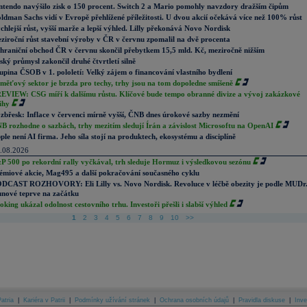
ntendo navýšilo zisk o 150 procent. Switch 2 a Mario pomohly navzdory dražším čipům
ldman Sachs vidí v Evropě přehlížené příležitosti. U dvou akcií očekává více než 100% růst
chlejší růst, vyšší marže a lepší výhled. Lilly překonává Novo Nordisk
ziroční růst stavební výroby v ČR v červnu zpomalil na dvě procenta
hraniční obchod ČR v červnu skončil přebytkem 15,5 mld. Kč, meziročně nižším
ský průmysl zakončil druhé čtvrtletí silně
upina ČSOB v 1. pololetí: Velký zájem o financování vlastního bydlení
měťový sektor je brzda pro techy, trhy jsou na tom dopoledne smíšeně
EVIEW: CSG míří k dalšímu růstu. Klíčové bude tempo obranné divize a vývoj zakázkové
ihy
zbřesk: Inflace v červenci mírně vyšší, ČNB dnes úrokové sazby nezmění
B rozhodne o sazbách, trhy mezitím sledují Írán a závislost Microsoftu na OpenAI
ple není AI firma. Jeho síla stojí na produktech, ekosystému a disciplíně
.08.2026
P 500 po rekordní rally vyčkával, trh sleduje Hormuz i výsledkovou sezónu
émiové akcie, Mag495 a další pokračování současného cyklu
DCAST ROZHOVORY: Eli Lilly vs. Novo Nordisk. Revoluce v léčbě obezity je podle MUDr
nové teprve na začátku
oking ukázal odolnost cestovního trhu. Investoři přešli i slabší výhled
1
2
3
4
5
6
7
8
9
10
>>
atria
|
Kariéra v Patrii
|
Podmínky užívání stránek
|
Ochrana osobních údajů
|
Pravidla diskuse
|
Inve