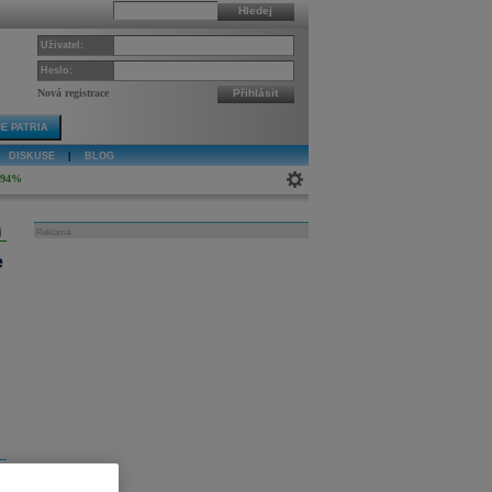
Hledej
Uživatel:
Heslo:
Nová registrace
Přihlásit
E PATRIA
DISKUSE
|
BLOG
,94%
j
Reklama
e