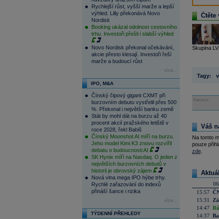
Rychlejší růst, vyšší marže a lepší
výhled. Lilly překonává Novo
Čtěte 
Nordisk
Booking ukázal odolnost cestovního
trhu. Investoři přešli i slabší výhled
Novo Nordisk překonal očekávání,
Skupina LVM
akcie přesto klesají. Investoři řeší
marže a budoucí růst
více...
Tagy:
v
IPO, M&A
Čínský čipový gigant CXMT při
Reklama
burzovním debutu vystřelil přes 500
%. Překonal i největší banku země
Stát by mohl dát na burzu až 40
procent akcií pražského letiště v
Váš n
roce 2028, řekl Babiš
Čínský Moonshot AI míří na burzu.
Na tomto m
Jeho model Kimi K3 znovu rozvířil
pouze přihl
debatu o budoucnosti AI
zde
.
SK Hynix míří na Nasdaq. O jeden z
největších burzovních debutů v
historii je obrovský zájem
Aktuá
Nová vlna mega IPO hýbe trhy.
06
Rychlé zařazování do indexů
přináší šance i rizika
15:57
ČN
15:31
Zá
více...
14:47
Rů
TÝDENNÍ PŘEHLEDY
14:37
Ba