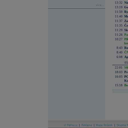
13:32
Ni
více...
13:19
Go
11:59
Ry
11:40
Me
11:37
Za
11:35
Če
11:29
Sk
11:26
Pa
10:27
PR
kn
8:43
Ro
8:40
ČN
6:08
Ap
05
22:01
S&
18:03
Pr
16:05
PO
Ku
15:18
Bo
O Patria.cz
|
Reklama
|
Mapa Stránek
|
Skupina P