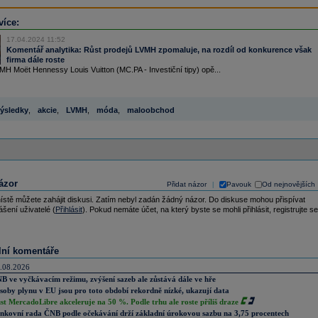
více:
17.04.2024 11:52
Komentář analytika: Růst prodejů LVMH zpomaluje, na rozdíl od konkurence však
firma dále roste
H Moët Hennessy Louis Vuitton (MC.PA - Investiční tipy) opě...
ýsledky
,
akcie
,
LVMH
,
móda
,
maloobchod
ázor
Přidat názor
Pavouk
Od nejnovějších
|
ístě můžete zahájit diskusi. Zatím nebyl zadán žádný názor. Do diskuse mohou přispívat
ášení uživatelé (
Přihlásit
). Pokud nemáte účet, na který byste se mohli přihlásit, registrujte se
lní komentáře
.08.2026
B ve vyčkávacím režimu, zvýšení sazeb ale zůstává dále ve hře
soby plynu v EU jsou pro toto období rekordně nízké, ukazují data
st MercadoLibre akceleruje na 50 %. Podle trhu ale roste příliš draze
nkovní rada ČNB podle očekávání drží základní úrokovou sazbu na 3,75 procentech