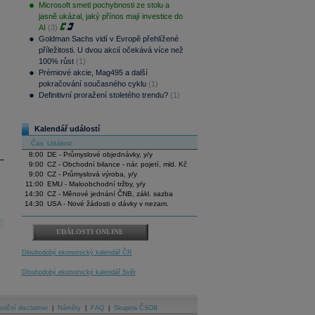
Microsoft smetl pochybnosti ze stolu a
jasně ukázal, jaký přínos mají investice do
AI
(3)
Goldman Sachs vidí v Evropě přehlížené
příležitosti. U dvou akcií očekává více než
100% růst
(1)
Prémiové akcie, Mag495 a další
pokračování současného cyklu
(1)
Definitivní proražení stoletého trendu?
(1)
Kalendář událostí
Čas
Událost
8:00
DE - Průmyslové objednávky, y/y
9:00
CZ - Obchodní bilance - nár. pojetí, mld. Kč
9:00
CZ - Průmyslová výroba, y/y
11:00
EMU - Maloobchodní tržby, y/y
.
14:30
CZ - Měnové jednání ČNB, zákl. sazba
14:30
USA - Nové žádosti o dávky v nezam.
UDÁLOSTI ONLINE
Dlouhodobý ekonomický kalendář ČR
Dlouhodobý ekonomický kalendář Svět
stiční disclaimer
|
Náměty
|
FAQ
|
Skupina ČSOB