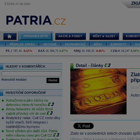
ZKU
PÁTEK 07.08.2026
ZPRAVODAJSTVÍ
AKCIE & FONDY
MĚNY & SAZBY
KOMODIT
|
PŘEHLED ZPRÁV
|
AKCIOVÉ
|
EKONOMICKÉ
|
MĚNY
|
KOMODITY
|
SL
PX
2 787,45
-0,63%
DAX
26 368,75
0,87%
NDQ
26 348,35
-0,06%
CZK/€
24,247
0,08%
Detail - články
HLEDAT V KOMENTÁŘÍCH
Zla
při
Pokročilé hledání
hledat
02.06
INVESTIČNÍ DOPORUČENÍ
Autor
AstraZeneca jako sázka na
defenzivu mimo AI horečku
Arista Networks: AI může firmě
zajistit příznivý vítr do zad
Analytický radar: Colt CZ roste díky
vyšší marži, širší integraci i
stabilnějšímu byznysu
Nové střelivo pro další růst. Patria
Zlato se v posledních letech chovalo spí
mění cílovou cenu pro Colt CZ
přístav. Silná korelace s indexem S&P 500
Goldman Sachs: Je dobrý okamžik