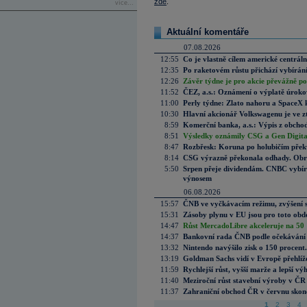
zde
.
více...
Aktuální komentáře
07.08.2026
12:55
Co je vlastně cílem americké centrál
12:35
Po raketovém růstu přichází vybírán
12:26
Závěr týdne je pro akcie převážně po
11:52
ČEZ, a.s.: Oznámení o výplatě úrok
11:00
Perly týdne: Zlato nahoru a SpaceX 
10:30
Hlavní akcionář Volkswagenu je ve z
8:59
Komerční banka, a.s.: Výpis z obchod
8:51
Výsledky oznámily CSG a Gen Digital
8:47
Rozbřesk: Koruna po holubičím přek
8:14
CSG výrazně překonala odhady. Obran
5:50
Srpen přeje dividendám. CNBC vybírá
výnosem
06.08.2026
15:57
ČNB ve vyčkávacím režimu, zvýšení s
15:31
Zásoby plynu v EU jsou pro toto obdo
14:47
Růst MercadoLibre akceleruje na 50 %
14:37
Bankovní rada ČNB podle očekávání 
13:32
Nintendo navýšilo zisk o 150 procen
13:19
Goldman Sachs vidí v Evropě přehlíže
11:59
Rychlejší růst, vyšší marže a lepší v
11:40
Meziroční růst stavební výroby v ČR
11:37
Zahraniční obchod ČR v červnu skonč
1
2
3
4