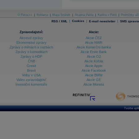
O Patria.cz
|
Reklama
|
Mapa Stránek
|
Skupina Patria
|
Kariéra v Patrii
|
Podmínky uží
|
Cookies
|
|
RSS / XML
E-mail newsletter
SMS zpravod
Zpravodajství:
Akcie:
Akciové zprávy
Akcie ČEZ
Ekonomické zprávy
Akcie NWR
Zprávy o měnách a sazbách
Akcie Komerční banka
Zprávy o komoditách
Akcie Erste Bank
Zprávy o HDP
Akcie O2
ČNB
Akcie Kofola
Grexit
Akcie Apple
Brexit
Akcie Facebook
Volby v USA
Akcie BMW
Video zpravodajství
Akcie GE
Investiční komentáře
Akcie Moneta
Tvorba apl