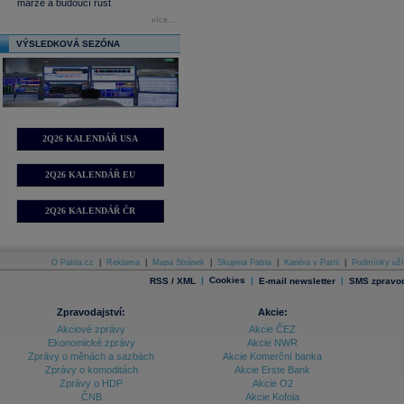
marže a budoucí růst
více...
VÝSLEDKOVÁ SEZÓNA
2Q26 KALENDÁŘ USA
2Q26 KALENDÁŘ EU
2Q26 KALENDÁŘ ČR
O Patria.cz
|
Reklama
|
Mapa Stránek
|
Skupina Patria
|
Kariéra v Patrii
|
Podmínky uží
|
Cookies
|
|
RSS / XML
E-mail newsletter
SMS zpravod
Zpravodajství:
Akcie:
Akciové zprávy
Akcie ČEZ
Ekonomické zprávy
Akcie NWR
Zprávy o měnách a sazbách
Akcie Komerční banka
Zprávy o komoditách
Akcie Erste Bank
Zprávy o HDP
Akcie O2
ČNB
Akcie Kofola