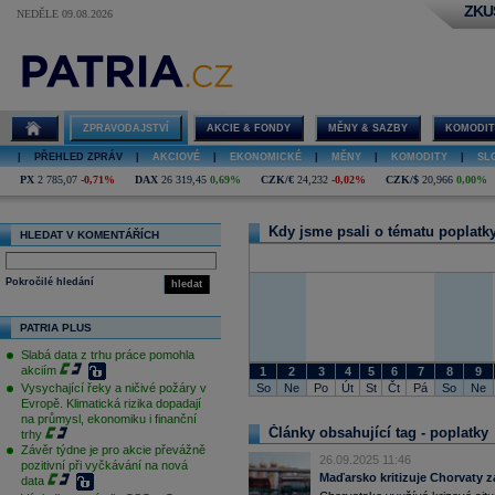
ZKU
NEDĚLE 09.08.2026
poplatky
ZPRAVODAJSTVÍ
AKCIE & FONDY
MĚNY & SAZBY
KOMODIT
|
PŘEHLED ZPRÁV
|
AKCIOVÉ
|
EKONOMICKÉ
|
MĚNY
|
KOMODITY
|
SL
PX
2 785,07
-0,71%
DAX
26 319,45
0,69%
CZK/€
24,232
-0,02%
CZK/$
20,966
0,00%
Kdy jsme psali o tématu poplatk
HLEDAT V KOMENTÁŘÍCH
Pokročilé hledání
hledat
PATRIA PLUS
Slabá data z trhu práce pomohla
akciím
1
2
3
4
5
6
7
8
9
So
Ne
Po
Út
St
Čt
Pá
So
Ne
Vysychající řeky a ničivé požáry v
Evropě. Klimatická rizika dopadají
na průmysl, ekonomiku i finanční
Články obsahující tag - poplatky
trhy
Závěr týdne je pro akcie převážně
26.09.2025 11:46
pozitivní při vyčkávání na nová
Maďarsko kritizuje Chorvaty 
data