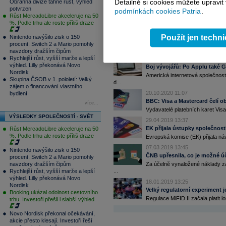
Detailně si cookies můžete upravit
Obranná divize táhne růst, výhled
Preview Erste: Růst čistého 
potvrzen
podmínkách cookies Patria
.
Erste Group zveřejní své hospod
Růst MercadoLibre akceleruje na 50
%. Podle trhu ale roste příliš draze
03.05.2021 15:27
Začíná nejdůležitější soud v hi
Použít jen techn
Nintendo navýšilo zisk o 150
Ve Spojených státech dnes začí
procent. Switch 2 a Mario pomohly
dlouho s...
navzdory dražším čipům
Rychlejší růst, vyšší marže a lepší
17.03.2021 8:54
výhled. Lilly překonává Novo
Boj vývojářů: Po Applu také 
Nordisk
Americká internetová společnost
Skupina ČSOB v 1. pololetí: Velký
d...
zájem o financování vlastního
20.10.2020 11:07
bydlení
BBC: Visa a Mastercard čelí 
více...
Vydavatelé platebních karet Visa 
VÝSLEDKY SPOLEČNOSTÍ - SVĚT
29.04.2019 13:37
EK přijala ústupky společnost
Růst MercadoLibre akceleruje na 50
%. Podle trhu ale roste příliš draze
Evropská komise (EK) přijala náv
07.03.2019 13:45
Nintendo navýšilo zisk o 150
ČNB upřesnila, co je možné ú
procent. Switch 2 a Mario pomohly
Za účelně vynaložené náklady za
navzdory dražším čipům
...
Rychlejší růst, vyšší marže a lepší
výhled. Lilly překonává Novo
18.01.2019 13:25
Nordisk
Velký regulatorní experiment je
Booking ukázal odolnost cestovního
Regulace MiFID II začala platit l
trhu. Investoři přešli i slabší výhled
Novo Nordisk překonal očekávání,
akcie přesto klesají. Investoři řeší