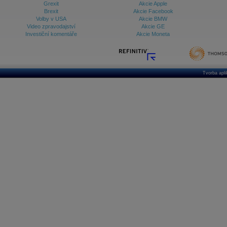
Grexit
Akcie Apple
Brexit
Akcie Facebook
Volby v USA
Akcie BMW
Video zpravodajství
Akcie GE
Investiční komentáře
Akcie Moneta
Tvorba apl