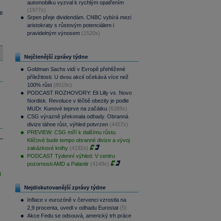
automobilku vyzval k rychlým opatřením
(1977x)
e
Srpen přeje dividendám. CNBC vybírá mezi
aristokraty s růstovým potenciálem i
pravidelným výnosem
(1520x)
Nejčtenější zprávy týdne
Goldman Sachs vidí v Evropě přehlížené
příležitosti. U dvou akcií očekává více než
100% růst
(8019x)
PODCAST ROZHOVORY: Eli Lilly vs. Novo
Nordisk. Revoluce v léčbě obezity je podle
MUDr. Kunové teprve na začátku
(6388x)
CSG výrazně překonala odhady. Obranná
divize táhne růst, výhled potvrzen
(4457x)
PREVIEW: CSG míří k dalšímu růstu.
Klíčové bude tempo obranné divize a vývoj
zakázkové knihy
(4192x)
PODCAST Týdenní výhled: V centru
pozornosti AMD a Palantir
(4149x)
i
Nejdiskutovanější zprávy týdne
Inflace v eurozóně v červenci vzrostla na
2,9 procenta, uvedl v odhadu Eurostat
(5)
Akce Fedu se odsouvá, americký trh práce