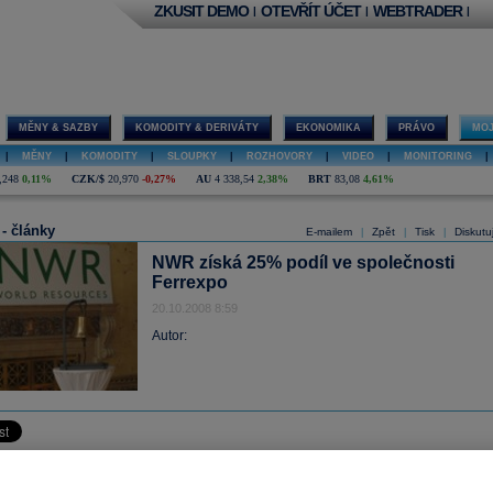
ZKUSIT DEMO
OTEVŘÍT ÚČET
WEBTRADER
|
|
|
MĚNY & SAZBY
KOMODITY & DERIVÁTY
EKONOMIKA
PRÁVO
MOJ
|
MĚNY
|
KOMODITY
|
SLOUPKY
|
ROZHOVORY
|
VIDEO
|
MONITORING
|
,248
0,11%
CZK/$
20,970
-0,27%
AU
4 338,54
2,38%
BRT
83,08
4,61%
 - články
E-mailem
Zpět
Tisk
Diskutu
|
|
|
NWR získá 25% podíl ve společnosti
Ferrexpo
20.10.2008 8:59
Autor:
 kompletní znění tiskové zprávy společnosti
New World Resources
N.V.: