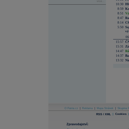
více...
10:30
Hl
8:59
Ko
8:51
Vý
8:47
Ro
8:14
CS
5:50
Sr
vý
06
15:57
ČN
15:31
Zá
14:47
Rů
14:37
Ba
13:32
Ni
O Patria.cz
|
Reklama
|
Mapa Stránek
|
Skupina P
|
Cookies
RSS / XML
Zpravodajství: