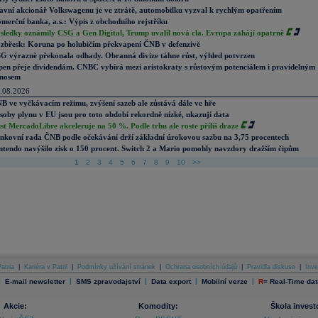
avní akcionář Volkswagenu je ve ztrátě, automobilku vyzval k rychlým opatřením
merční banka, a.s.: Výpis z obchodního rejstříku
sledky oznámily CSG a Gen Digital, Trump uvalil nová cla. Evropa zahájí opatrně
zbřesk: Koruna po holubičím překvapení ČNB v defenzivě
G výrazně překonala odhady. Obranná divize táhne růst, výhled potvrzen
pen přeje dividendám. CNBC vybírá mezi aristokraty s růstovým potenciálem i pravidelným
nosem
.08.2026
B ve vyčkávacím režimu, zvýšení sazeb ale zůstává dále ve hře
soby plynu v EU jsou pro toto období rekordně nízké, ukazují data
st MercadoLibre akceleruje na 50 %. Podle trhu ale roste příliš draze
nkovní rada ČNB podle očekávání drží základní úrokovou sazbu na 3,75 procentech
ntendo navýšilo zisk o 150 procent. Switch 2 a Mario pomohly navzdory dražším čipům
1
2
3
4
5
6
7
8
9
10
>>
atria
|
Kariéra v Patrii
|
Podmínky užívání stránek
|
Ochrana osobních údajů
|
Pravidla diskuse
|
Inve
|
|
|
|
|
E-mail newsletter
SMS zpravodajství
Data export
Mobilní verze
R
=
Real-Time dat
Akcie:
Komodity:
Škola invest