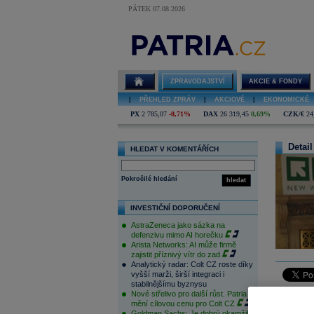
PÁTEK 07.08.2026
ZPRAVODAJSTVÍ
AKCIE & FONDY
|
PŘEHLED ZPRÁV
|
AKCIOVÉ
|
EKONOMICKÉ
PX
2 785,07
-0,71%
DAX
26 319,45
0,69%
CZK/€
24
Detail
HLEDAT V KOMENTÁŘÍCH
Pokročilé hledání
hledat
INVESTIČNÍ DOPORUČENÍ
AstraZeneca jako sázka na
defenzivu mimo AI horečku
Arista Networks: AI může firmě
zajistit příznivý vítr do zad
Analytický radar: Colt CZ roste díky
vyšší marži, širší integraci i
stabilnějšímu byznysu
Nové střelivo pro další růst. Patria
Následuje
mění cílovou cenu pro Colt CZ
Goldman Sachs: Je dobrý okamžik