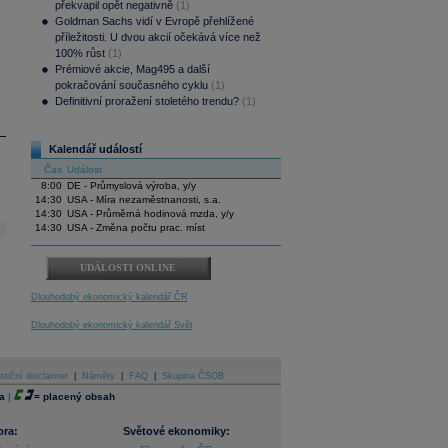
překvapil opět negativně
(1)
Goldman Sachs vidí v Evropě přehlížené
příležitosti. U dvou akcií očekává více než
100% růst
(1)
Prémiové akcie, Mag495 a další
pokračování současného cyklu
(1)
Definitivní proražení stoletého trendu?
(1)
Kalendář událostí
Čas
Událost
8:00
DE - Průmyslová výroba, y/y
14:30
USA - Míra nezaměstnanosti, s.a.
14:30
USA - Průměrná hodinová mzda, y/y
14:30
USA - Změna počtu prac. míst
UDÁLOSTI ONLINE
Dlouhodobý ekonomický kalendář ČR
Dlouhodobý ekonomický kalendář Svět
stiční disclaimer
|
Náměty
|
FAQ
|
Skupina ČSOB
a
|
=
placený obsah
ora:
Světové ekonomiky: