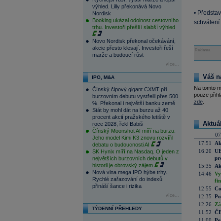
výhled. Lilly překonává Novo
• Předsta
Nordisk
Booking ukázal odolnost cestovního
schválení
trhu. Investoři přešli i slabší výhled
Novo Nordisk překonal očekávání,
akcie přesto klesají. Investoři řeší
Reklama
marže a budoucí růst
více...
Váš n
IPO, M&A
Na tomto m
Čínský čipový gigant CXMT při
pouze přihl
burzovním debutu vystřelil přes 500
zde
.
%. Překonal i největší banku země
Stát by mohl dát na burzu až 40
procent akcií pražského letiště v
Aktuá
roce 2028, řekl Babiš
Čínský Moonshot AI míří na burzu.
07
Jeho model Kimi K3 znovu rozvířil
17:51
Ak
debatu o budoucnosti AI
16:20
UE
SK Hynix míří na Nasdaq. O jeden z
pr
největších burzovních debutů v
historii je obrovský zájem
15:35
Ak
Nová vlna mega IPO hýbe trhy.
14:46
Vy
Rychlé zařazování do indexů
fi
přináší šance i rizika
12:55
Co
více...
12:35
Po
12:26
Zá
TÝDENNÍ PŘEHLEDY
11:52
ČE
11:00
Pe