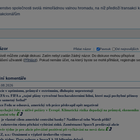
venstvo společnosti svolá mimořádnou valnou hromadu, na níž předloží transakci k
 akcionářům
ázor
Přidat názor
Pavouk
Od nejnovějších
|
ístě můžete zahájit diskusi. Zatím nebyl zadán žádný názor. Do diskuse mohou přispívat
ášení uživatelé (
Přihlásit
). Pokud nemáte účet, na který byste se mohli přihlásit, registrujte se
lní komentáře
.08.2026
cie v optimismu, průmysl v extrémním, dluhopisy neprotestují
FA vs. FIFA a „tajné plány vytvořené bezcharakterními lidmi, které mají pochybné přínosy
o samotný fotbal“
ce Fedu se odsouvá, americký trh práce překvapil opět negativně
sychající řeky a ničivé požáry v Evropě. Klimatická rizika dopadají na průmysl, ekonomiku 
nanční trhy
 je vlastně cílem americké centrální banky? Nasliboval toho Warsh příliš?
 raketovém růstu přichází vybírání zisků. Zaměstnanci SpaceX prodávají akcie
věr týdne je pro akcie převážně pozitivní při vyčkávání na nová data
Z, a.s.: Oznámení o výplatě úrokového výnosu
rly týdne: Zlato nahoru a SpaceX k 10 bilionům dolarů