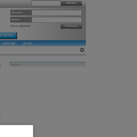
Hledej
Uživatel:
Heslo:
Nová registrace
Přihlásit
E PATRIA
DISKUSE
|
BLOG
j
Reklama