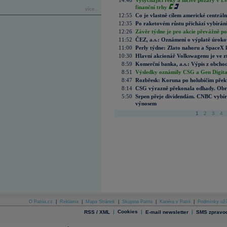
14:46
Vysychající řeky a ničivé požáry v E
finanční trhy
více...
12:55
Co je vlastně cílem americké centrál
12:35
Po raketovém růstu přichází vybírán
12:26
Závěr týdne je pro akcie převážně po
11:52
ČEZ, a.s.: Oznámení o výplatě úrok
11:00
Perly týdne: Zlato nahoru a SpaceX 
10:30
Hlavní akcionář Volkswagenu je ve z
8:59
Komerční banka, a.s.: Výpis z obchod
8:51
Výsledky oznámily CSG a Gen Digital
8:47
Rozbřesk: Koruna po holubičím přek
8:14
CSG výrazně překonala odhady. Obran
5:50
Srpen přeje dividendám. CNBC vybírá
výnosem
1
2
3
4
O Patria.cz
|
Reklama
|
Mapa Stránek
|
Skupina Patria
|
Kariéra v Patrii
|
Podmínky uží
|
Cookies
|
|
RSS / XML
E-mail newsletter
SMS zpravod