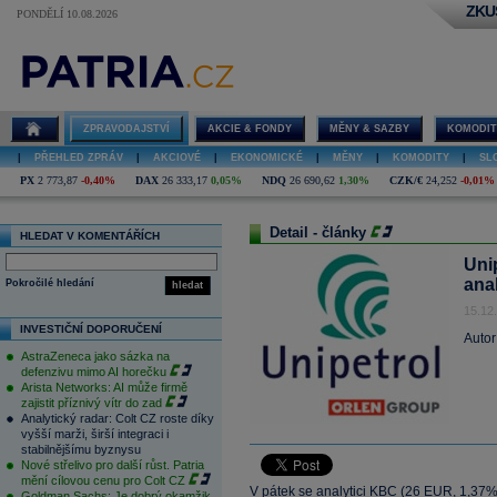
ZKU
PONDĚLÍ 10.08.2026
ZPRAVODAJSTVÍ
AKCIE & FONDY
MĚNY & SAZBY
KOMODIT
|
PŘEHLED ZPRÁV
|
AKCIOVÉ
|
EKONOMICKÉ
|
MĚNY
|
KOMODITY
|
SL
PX
2 773,87
-0,40%
DAX
26 333,17
0,05%
NDQ
26 690,62
1,30%
CZK/€
24,252
-0,01%
Detail - články
HLEDAT V KOMENTÁŘÍCH
Uni
ana
Pokročilé hledání
hledat
15.12
INVESTIČNÍ DOPORUČENÍ
Autor
AstraZeneca jako sázka na
defenzivu mimo AI horečku
Arista Networks: AI může firmě
zajistit příznivý vítr do zad
Analytický radar: Colt CZ roste díky
vyšší marži, širší integraci i
stabilnějšímu byznysu
Nové střelivo pro další růst. Patria
mění cílovou cenu pro Colt CZ
V pátek se analytici KBC (26 EUR, 1,37%)
Goldman Sachs: Je dobrý okamžik