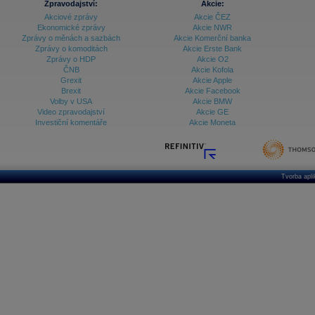
Zpravodajství:
Akcie:
Akciové zprávy
Akcie ČEZ
Ekonomické zprávy
Akcie NWR
Zprávy o měnách a sazbách
Akcie Komerční banka
Zprávy o komoditách
Akcie Erste Bank
Zprávy o HDP
Akcie O2
ČNB
Akcie Kofola
Grexit
Akcie Apple
Brexit
Akcie Facebook
Volby v USA
Akcie BMW
Video zpravodajství
Akcie GE
Investiční komentáře
Akcie Moneta
Tvorba apl