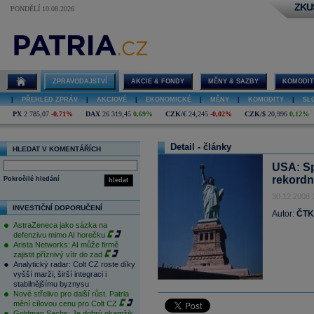
ZKU
PONDĚLÍ 10.08.2026
ZPRAVODAJSTVÍ
AKCIE & FONDY
MĚNY & SAZBY
KOMODIT
|
PŘEHLED ZPRÁV
|
AKCIOVÉ
|
EKONOMICKÉ
|
MĚNY
|
KOMODITY
|
SL
PX
2 785,07
-0,71%
DAX
26 319,45
0,69%
CZK/€
24,245
-0,02%
CZK/$
20,996
0,12%
Detail - články
HLEDAT V KOMENTÁŘÍCH
USA: Sp
rekord
Pokročilé hledání
hledat
30.12.2008 
INVESTIČNÍ DOPORUČENÍ
Autor:
ČTK
AstraZeneca jako sázka na
defenzivu mimo AI horečku
Arista Networks: AI může firmě
zajistit příznivý vítr do zad
Analytický radar: Colt CZ roste díky
vyšší marži, širší integraci i
stabilnějšímu byznysu
Nové střelivo pro další růst. Patria
mění cílovou cenu pro Colt CZ
Goldman Sachs: Je dobrý okamžik