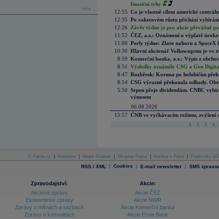
finanční trhy
více...
12:55
Co je vlastně cílem americké centrál
12:35
Po raketovém růstu přichází vybírán
12:26
Závěr týdne je pro akcie převážně po
11:52
ČEZ, a.s.: Oznámení o výplatě úrok
11:00
Perly týdne: Zlato nahoru a SpaceX 
10:30
Hlavní akcionář Volkswagenu je ve z
8:59
Komerční banka, a.s.: Výpis z obchod
8:51
Výsledky oznámily CSG a Gen Digital
8:47
Rozbřesk: Koruna po holubičím přek
8:14
CSG výrazně překonala odhady. Obran
5:50
Srpen přeje dividendám. CNBC vybírá
výnosem
06.08.2026
15:57
ČNB ve vyčkávacím režimu, zvýšení s
1
2
3
4
O Patria.cz
|
Reklama
|
Mapa Stránek
|
Skupina Patria
|
Kariéra v Patrii
|
Podmínky uží
|
Cookies
|
|
RSS / XML
E-mail newsletter
SMS zpravod
Zpravodajství:
Akcie:
Akciové zprávy
Akcie ČEZ
Ekonomické zprávy
Akcie NWR
Zprávy o měnách a sazbách
Akcie Komerční banka
Zprávy o komoditách
Akcie Erste Bank