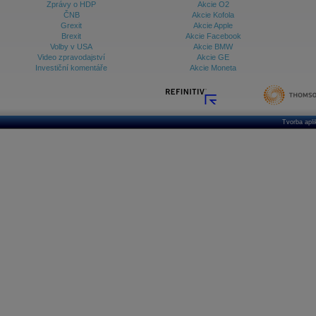
Zprávy o HDP
Akcie O2
ČNB
Akcie Kofola
Grexit
Akcie Apple
Brexit
Akcie Facebook
Volby v USA
Akcie BMW
Video zpravodajství
Akcie GE
Investiční komentáře
Akcie Moneta
Tvorba apl