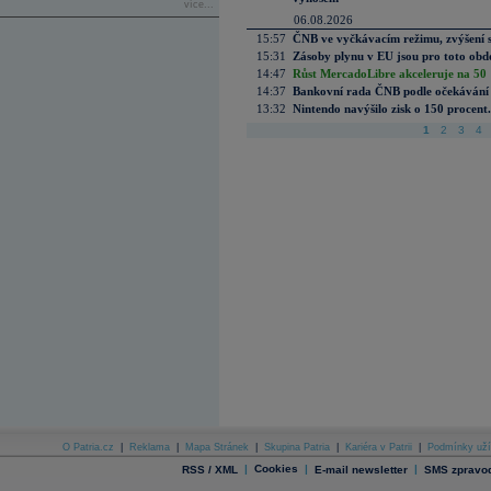
více...
06.08.2026
15:57
ČNB ve vyčkávacím režimu, zvýšení s
15:31
Zásoby plynu v EU jsou pro toto obdo
14:47
Růst MercadoLibre akceleruje na 50 %
14:37
Bankovní rada ČNB podle očekávání 
13:32
Nintendo navýšilo zisk o 150 procen
1
2
3
4
O Patria.cz
|
Reklama
|
Mapa Stránek
|
Skupina Patria
|
Kariéra v Patrii
|
Podmínky uží
|
Cookies
|
|
RSS / XML
E-mail newsletter
SMS zpravod