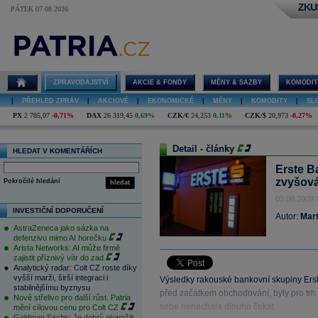
ZKU
PÁTEK 07.08.2026
ZPRAVODAJSTVÍ
AKCIE & FONDY
MĚNY & SAZBY
KOMODIT
|
PŘEHLED ZPRÁV
|
AKCIOVÉ
|
EKONOMICKÉ
|
MĚNY
|
KOMODITY
|
SL
PX
2 785,07
-0,71%
DAX
26 319,45
0,69%
CZK/€
24,253
0,11%
CZK/$
20,973
-0,27%
Detail - články
HLEDAT V KOMENTÁŘÍCH
Erste B
zvyšová
Pokročilé hledání
hledat
03.08.2009 
INVESTIČNÍ DOPORUČENÍ
Autor:
Mart
AstraZeneca jako sázka na
defenzivu mimo AI horečku
Arista Networks: AI může firmě
zajistit příznivý vítr do zad
Analytický radar: Colt CZ roste díky
vyšší marži, širší integraci i
Výsledky rakouské bankovní skupiny Erste
stabilnějšímu byznysu
před začátkem obchodování, byly pro trh 
Nové střelivo pro další růst. Patria
sebe nenechala dlouho čekat.
mění cílovou cenu pro Colt CZ
Goldman Sachs: Je dobrý okamžik