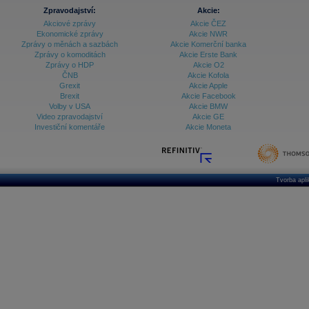
Zpravodajství:
Akcie:
Akciové zprávy
Akcie ČEZ
Ekonomické zprávy
Akcie NWR
Zprávy o měnách a sazbách
Akcie Komerční banka
Zprávy o komoditách
Akcie Erste Bank
Zprávy o HDP
Akcie O2
ČNB
Akcie Kofola
Grexit
Akcie Apple
Brexit
Akcie Facebook
Volby v USA
Akcie BMW
Video zpravodajství
Akcie GE
Investiční komentáře
Akcie Moneta
Tvorba apl