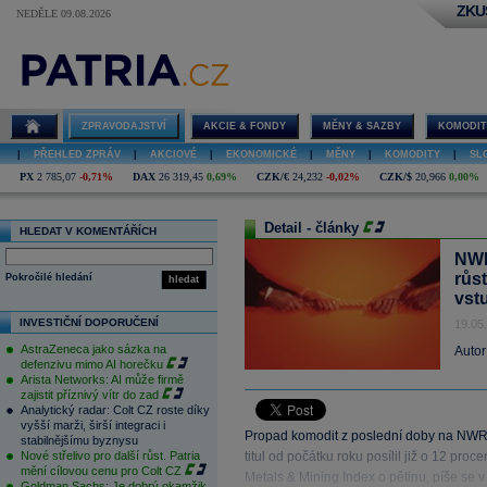
ZKU
NEDĚLE 09.08.2026
ZPRAVODAJSTVÍ
AKCIE & FONDY
MĚNY & SAZBY
KOMODIT
|
PŘEHLED ZPRÁV
|
AKCIOVÉ
|
EKONOMICKÉ
|
MĚNY
|
KOMODITY
|
SL
PX
2 785,07
-0,71%
DAX
26 319,45
0,69%
CZK/€
24,232
-0,02%
CZK/$
20,966
0,00%
Detail - články
HLEDAT V KOMENTÁŘÍCH
NWR
růst
Pokročilé hledání
hledat
vst
INVESTIČNÍ DOPORUČENÍ
19.05
AstraZeneca jako sázka na
Autor
defenzivu mimo AI horečku
Arista Networks: AI může firmě
zajistit příznivý vítr do zad
Analytický radar: Colt CZ roste díky
vyšší marži, širší integraci i
Propad komodit z poslední doby na NWR p
stabilnějšímu byznysu
Nové střelivo pro další růst. Patria
titul od počátku roku posílil již o 12 pr
mění cílovou cenu pro Colt CZ
Metals & Mining Index o pětinu, píše se 
Goldman Sachs: Je dobrý okamžik