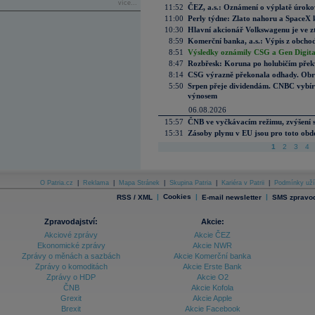
více...
11:52
ČEZ, a.s.: Oznámení o výplatě úrok
11:00
Perly týdne: Zlato nahoru a SpaceX 
10:30
Hlavní akcionář Volkswagenu je ve z
8:59
Komerční banka, a.s.: Výpis z obchod
8:51
Výsledky oznámily CSG a Gen Digital
8:47
Rozbřesk: Koruna po holubičím přek
8:14
CSG výrazně překonala odhady. Obran
5:50
Srpen přeje dividendám. CNBC vybírá
výnosem
06.08.2026
15:57
ČNB ve vyčkávacím režimu, zvýšení s
15:31
Zásoby plynu v EU jsou pro toto obdo
1
2
3
4
O Patria.cz
|
Reklama
|
Mapa Stránek
|
Skupina Patria
|
Kariéra v Patrii
|
Podmínky uží
|
Cookies
|
|
RSS / XML
E-mail newsletter
SMS zpravod
Zpravodajství:
Akcie:
Akciové zprávy
Akcie ČEZ
Ekonomické zprávy
Akcie NWR
Zprávy o měnách a sazbách
Akcie Komerční banka
Zprávy o komoditách
Akcie Erste Bank
Zprávy o HDP
Akcie O2
ČNB
Akcie Kofola
Grexit
Akcie Apple
Brexit
Akcie Facebook