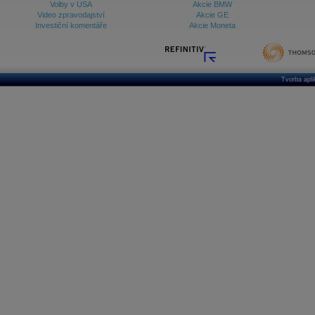
Volby v USA
Akcie BMW
Video zpravodajství
Akcie GE
Investiční komentáře
Akcie Moneta
Tvorba apl