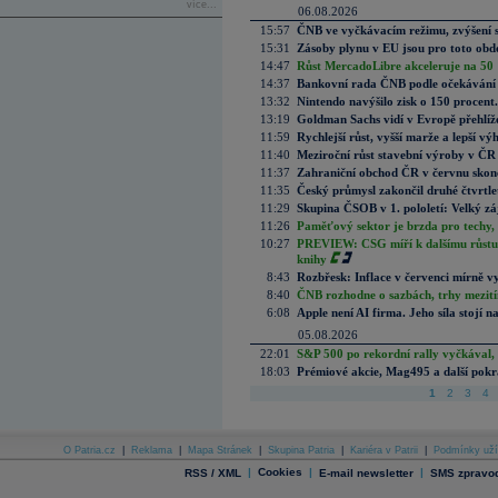
více...
06.08.2026
15:57
ČNB ve vyčkávacím režimu, zvýšení s
15:31
Zásoby plynu v EU jsou pro toto obdo
14:47
Růst MercadoLibre akceleruje na 50 %
14:37
Bankovní rada ČNB podle očekávání 
13:32
Nintendo navýšilo zisk o 150 procen
13:19
Goldman Sachs vidí v Evropě přehlíže
11:59
Rychlejší růst, vyšší marže a lepší v
11:40
Meziroční růst stavební výroby v ČR
11:37
Zahraniční obchod ČR v červnu skonč
11:35
Český průmysl zakončil druhé čtvrtlet
11:29
Skupina ČSOB v 1. pololetí: Velký zá
11:26
Paměťový sektor je brzda pro techy,
10:27
PREVIEW: CSG míří k dalšímu růstu.
knihy
8:43
Rozbřesk: Inflace v červenci mírně v
8:40
ČNB rozhodne o sazbách, trhy mezitím
6:08
Apple není AI firma. Jeho síla stojí n
05.08.2026
22:01
S&P 500 po rekordní rally vyčkával,
18:03
Prémiové akcie, Mag495 a další pokr
1
2
3
4
O Patria.cz
|
Reklama
|
Mapa Stránek
|
Skupina Patria
|
Kariéra v Patrii
|
Podmínky uží
|
Cookies
|
|
RSS / XML
E-mail newsletter
SMS zpravod