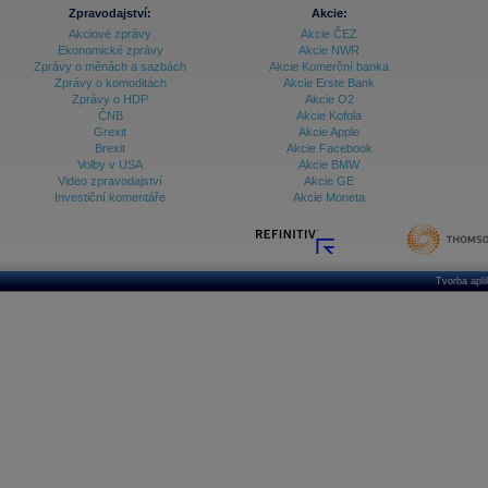
Zpravodajství:
Akcie:
Akciové zprávy
Akcie ČEZ
Ekonomické zprávy
Akcie NWR
Zprávy o měnách a sazbách
Akcie Komerční banka
Zprávy o komoditách
Akcie Erste Bank
Zprávy o HDP
Akcie O2
ČNB
Akcie Kofola
Grexit
Akcie Apple
Brexit
Akcie Facebook
Volby v USA
Akcie BMW
Video zpravodajství
Akcie GE
Investiční komentáře
Akcie Moneta
Tvorba apl