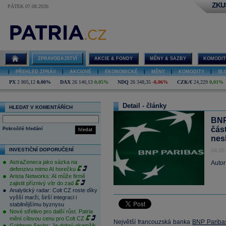
ZKU
PÁTEK 07.08.2026
ZPRAVODAJSTVÍ
AKCIE & FONDY
MĚNY & SAZBY
KOMODIT
|
PŘEHLED ZPRÁV
|
AKCIOVÉ
|
EKONOMICKÉ
|
MĚNY
|
KOMODITY
|
SL
PX
2 805,12
0,00%
DAX
26 140,13
0,05%
NDQ
26 348,35
-0,06%
CZK/€
24,229
0,01%
Detail - články
HLEDAT V KOMENTÁŘÍCH
BNP 
čás
Pokročilé hledání
hledat
nes
INVESTIČNÍ DOPORUČENÍ
04.05
AstraZeneca jako sázka na
Autor
defenzivu mimo AI horečku
Arista Networks: AI může firmě
zajistit příznivý vítr do zad
Analytický radar: Colt CZ roste díky
vyšší marži, širší integraci i
stabilnějšímu byznysu
Nové střelivo pro další růst. Patria
mění cílovou cenu pro Colt CZ
Největší francouzská banka
BNP Pariba
Goldman Sachs: Je dobrý okamžik