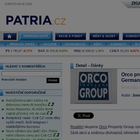
ZKU
SOBOTA 08.08.2026
ZPRAVODAJSTVÍ
AKCIE & FONDY
MĚNY & SAZBY
KOMODIT
|
PŘEHLED ZPRÁV
|
AKCIOVÉ
|
EKONOMICKÉ
|
MĚNY
|
KOMODITY
|
SL
PX
2 785,07
-0,71%
DAX
26 319,45
0,69%
NDQ
26 690,62
1,30%
CZK/€
24,224
-0,02%
Detail - články
HLEDAT V KOMENTÁŘÍCH
Orco pr
German
Pokročilé hledání
hledat
06.06.2013 
INVESTIČNÍ DOPORUČENÍ
Autor:
Jos
AstraZeneca jako sázka na
defenzivu mimo AI horečku
Arista Networks: AI může firmě
zajistit příznivý vítr do zad
Analytický radar: Colt CZ roste díky
vyšší marži, širší integraci i
stabilnějšímu byznysu
Realitní
skupina
Orco
Property Group ozn
Nové střelivo pro další růst. Patria
části akcií a směnou dluhopisů německé d
mění cílovou cenu pro Colt CZ
Goldman Sachs: Je dobrý okamžik