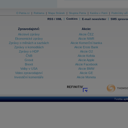
O Patria.cz
|
Reklama
|
Mapa Stránek
|
Skupina Patria
|
Kariéra v Patrii
|
Podmínky uží
|
Cookies
|
|
RSS / XML
E-mail newsletter
SMS zpravod
Zpravodajství:
Akcie:
Akciové zprávy
Akcie ČEZ
Ekonomické zprávy
Akcie NWR
Zprávy o měnách a sazbách
Akcie Komerční banka
Zprávy o komoditách
Akcie Erste Bank
Zprávy o HDP
Akcie O2
ČNB
Akcie Kofola
Grexit
Akcie Apple
Brexit
Akcie Facebook
Volby v USA
Akcie BMW
Video zpravodajství
Akcie GE
Investiční komentáře
Akcie Moneta
Tvorba apl