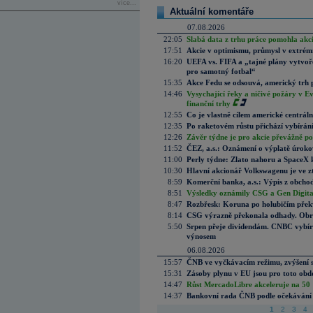
více...
Aktuální komentáře
07.08.2026
22:05
Slabá data z trhu práce pomohla akc
17:51
Akcie v optimismu, průmysl v extrémn
16:20
UEFA vs. FIFA a „tajné plány vytvoř
pro samotný fotbal“
15:35
Akce Fedu se odsouvá, americký trh 
14:46
Vysychající řeky a ničivé požáry v E
finanční trhy
12:55
Co je vlastně cílem americké centrál
12:35
Po raketovém růstu přichází vybírán
12:26
Závěr týdne je pro akcie převážně po
11:52
ČEZ, a.s.: Oznámení o výplatě úrok
11:00
Perly týdne: Zlato nahoru a SpaceX 
10:30
Hlavní akcionář Volkswagenu je ve z
8:59
Komerční banka, a.s.: Výpis z obchod
8:51
Výsledky oznámily CSG a Gen Digital
8:47
Rozbřesk: Koruna po holubičím přek
8:14
CSG výrazně překonala odhady. Obran
5:50
Srpen přeje dividendám. CNBC vybírá
výnosem
06.08.2026
15:57
ČNB ve vyčkávacím režimu, zvýšení s
15:31
Zásoby plynu v EU jsou pro toto obdo
14:47
Růst MercadoLibre akceleruje na 50 %
14:37
Bankovní rada ČNB podle očekávání 
1
2
3
4