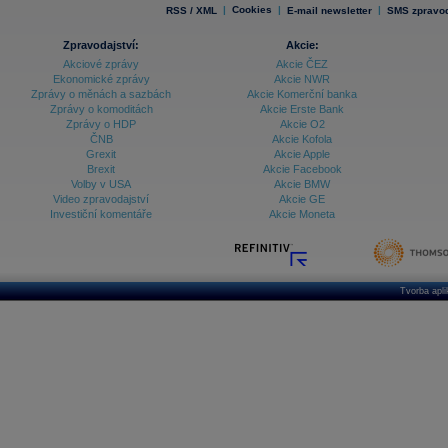
|
Cookies
|
|
RSS / XML
E-mail newsletter
SMS zpravod
Zpravodajství:
Akcie:
Akciové zprávy
Akcie ČEZ
Ekonomické zprávy
Akcie NWR
Zprávy o měnách a sazbách
Akcie Komerční banka
Zprávy o komoditách
Akcie Erste Bank
Zprávy o HDP
Akcie O2
ČNB
Akcie Kofola
Grexit
Akcie Apple
Brexit
Akcie Facebook
Volby v USA
Akcie BMW
Video zpravodajství
Akcie GE
Investiční komentáře
Akcie Moneta
Tvorba apl