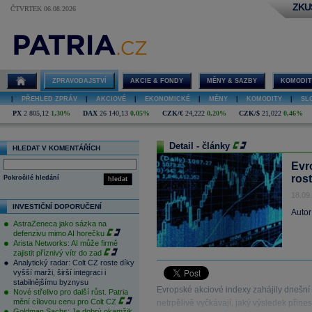
ZKU
ČTVRTEK 06.08.2026
ZPRAVODAJSTVÍ
AKCIE & FONDY
MĚNY & SAZBY
KOMODIT
|
PŘEHLED ZPRÁV
|
AKCIOVÉ
|
EKONOMICKÉ
|
MĚNY
|
KOMODITY
|
SL
PX
2 805,12
1,30%
DAX
26 140,13
0,05%
CZK/€
24,222
0,20%
CZK/$
21,022
0,46%
Detail - články
HLEDAT V KOMENTÁŘÍCH
Evr
ros
Pokročilé hledání
hledat
18.09
INVESTIČNÍ DOPORUČENÍ
Autor
AstraZeneca jako sázka na
defenzivu mimo AI horečku
Arista Networks: AI může firmě
zajistit příznivý vítr do zad
Analytický radar: Colt CZ roste díky
vyšší marži, širší integraci i
stabilnějšímu byznysu
Evropské akciové indexy zahájily dnešní
Nové střelivo pro další růst. Patria
mění cílovou cenu pro Colt CZ
netrpělivě vyčkávají, jaký výsledek přin
Goldman Sachs: Je dobrý okamžik