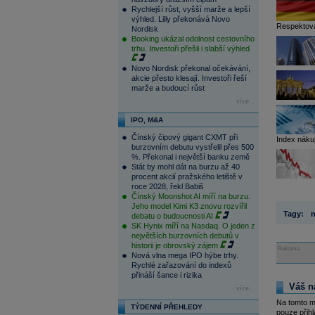
Rychlejší růst, vyšší marže a lepší
výhled. Lilly překonává Novo
Respektova
Nordisk
Booking ukázal odolnost cestovního
trhu. Investoři přešli i slabší výhled
Novo Nordisk překonal očekávání,
akcie přesto klesají. Investoři řeší
marže a budoucí růst
více...
IPO, M&A
Čínský čipový gigant CXMT při
Index nákup
burzovním debutu vystřelil přes 500
%. Překonal i největší banku země
Stát by mohl dát na burzu až 40
procent akcií pražského letiště v
roce 2028, řekl Babiš
Čínský Moonshot AI míří na burzu.
Jeho model Kimi K3 znovu rozvířil
Tagy:
n
debatu o budoucnosti AI
SK Hynix míří na Nasdaq. O jeden z
největších burzovních debutů v
historii je obrovský zájem
Reklama
Nová vlna mega IPO hýbe trhy.
Rychlé zařazování do indexů
přináší šance i rizika
Váš n
více...
Na tomto m
TÝDENNÍ PŘEHLEDY
pouze přihl