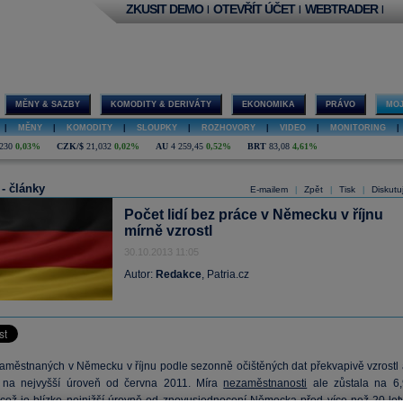
ZKUSIT DEMO
OTEVŘÍT ÚČET
WEBTRADER
|
|
|
MĚNY & SAZBY
KOMODITY & DERIVÁTY
EKONOMIKA
PRÁVO
MOJ
|
MĚNY
|
KOMODITY
|
SLOUPKY
|
ROZHOVORY
|
VIDEO
|
MONITORING
|
230
0,03%
CZK/$
21,032
0,02%
AU
4 259,45
0,52%
BRT
83,08
4,61%
 - články
E-mailem
Zpět
Tisk
Diskutu
|
|
|
Počet lidí bez práce v Německu v říjnu
mírně vzrostl
30.10.2013 11:05
Autor:
Redakce
, Patria.cz
aměstnaných v Německu v říjnu podle sezonně očištěných dat překvapivě vzrostl 
e na nejvyšší úroveň od června 2011. Míra
nezaměstnanosti
ale zůstala na 6,
 což je blízko nejnižší úrovně od znovusjednocení Německa před více než 20 lety