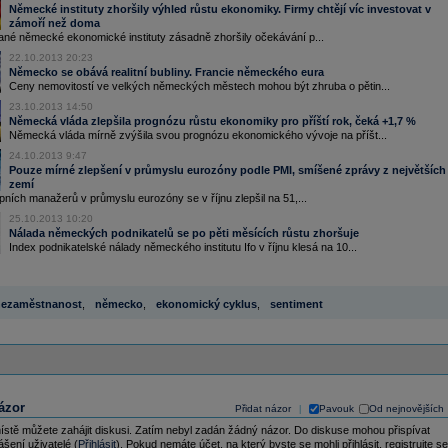
Německé instituty zhoršily výhled růstu ekonomiky. Firmy chtějí víc investovat v
zámoří než doma
né německé ekonomické instituty zásadně zhoršily očekávání p...
22.10.2013 20:23
Německo se obává realitní bubliny. Francie německého eura
Ceny nemovitostí ve velkých německých městech mohou být zhruba o pětin...
23.10.2013 14:50
Německá vláda zlepšila prognózu růstu ekonomiky pro příští rok, čeká +1,7 %
Německá vláda mírně zvýšila svou prognózu ekonomického vývoje na příšt...
24.10.2013 9:47
Pouze mírné zlepšení v průmyslu eurozóny podle PMI, smíšené zprávy z největších
zemí
ních manažerů v průmyslu eurozóny se v říjnu zlepšil na 51,...
25.10.2013 10:20
Nálada německých podnikatelů se po pěti měsících růstu zhoršuje
Index podnikatelské nálady německého institutu Ifo v říjnu klesá na 10...
ezaměstnanost
,
německo
,
ekonomický cyklus
,
sentiment
ázor
Přidat názor
Pavouk
Od nejnovějších
|
ístě můžete zahájit diskusi. Zatím nebyl zadán žádný názor. Do diskuse mohou přispívat
ášení uživatelé (
Přihlásit
). Pokud nemáte účet, na který byste se mohli přihlásit, registrujte se