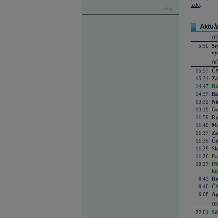
zde
.
více...
Aktuá
07
5:50
Sr
vý
06
15:57
ČN
15:31
Zá
14:47
Rů
14:37
Ba
13:32
Ni
13:19
Go
11:59
Ry
11:40
Me
11:37
Za
11:35
Če
11:29
Sk
11:26
Pa
10:27
PR
kn
8:43
Ro
8:40
ČN
6:08
Ap
05
22:01
S&