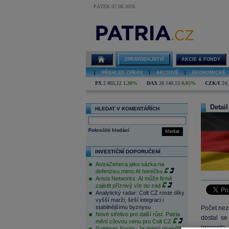
PÁTEK 07.08.2026
ZPRAVODAJSTVÍ
AKCIE & FONDY
|
PŘEHLED ZPRÁV
|
AKCIOVÉ
|
EKONOMICKÉ
PX
2 805,12
1,30%
DAX
26 140,13
0,05%
CZK/€
24,
Detail
HLEDAT V KOMENTÁŘÍCH
Pokročilé hledání
hledat
INVESTIČNÍ DOPORUČENÍ
AstraZeneca jako sázka na
defenzivu mimo AI horečku
Arista Networks: AI může firmě
zajistit příznivý vítr do zad
Analytický radar: Colt CZ roste díky
vyšší marži, širší integraci i
stabilnějšímu byznysu
Počet nez
Nové střelivo pro další růst. Patria
dostal s
mění cílovou cenu pro Colt CZ
procenta,
Goldman Sachs: Je dobrý okamžik