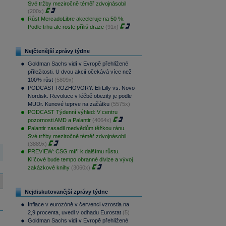
Své tržby meziročně téměř zdvojnásobil
(200x)
Růst MercadoLibre akceleruje na 50 %.
Podle trhu ale roste příliš draze
(91x)
Nejčtenější zprávy týdne
Goldman Sachs vidí v Evropě přehlížené
příležitosti. U dvou akcií očekává více než
100% růst
(5809x)
PODCAST ROZHOVORY: Eli Lilly vs. Novo
Nordisk. Revoluce v léčbě obezity je podle
MUDr. Kunové teprve na začátku
(5575x)
PODCAST Týdenní výhled: V centru
pozornosti AMD a Palantir
(4064x)
Palantir zasadil medvědům těžkou ránu.
Své tržby meziročně téměř zdvojnásobil
(3889x)
PREVIEW: CSG míří k dalšímu růstu.
Klíčové bude tempo obranné divize a vývoj
zakázkové knihy
(3060x)
Nejdiskutovanější zprávy týdne
Inflace v eurozóně v červenci vzrostla na
2,9 procenta, uvedl v odhadu Eurostat
(5)
Goldman Sachs vidí v Evropě přehlížené