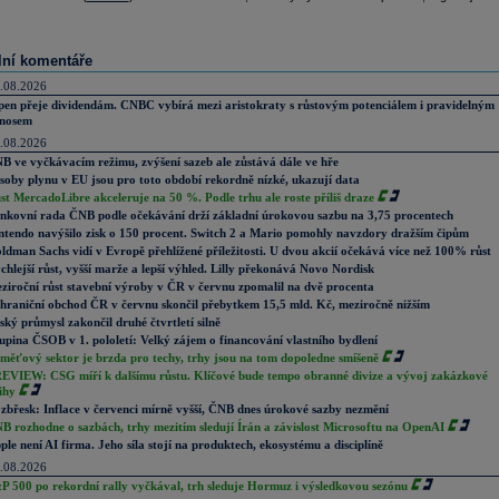
lní komentáře
.08.2026
pen přeje dividendám. CNBC vybírá mezi aristokraty s růstovým potenciálem i pravidelným
nosem
.08.2026
B ve vyčkávacím režimu, zvýšení sazeb ale zůstává dále ve hře
soby plynu v EU jsou pro toto období rekordně nízké, ukazují data
st MercadoLibre akceleruje na 50 %. Podle trhu ale roste příliš draze
nkovní rada ČNB podle očekávání drží základní úrokovou sazbu na 3,75 procentech
ntendo navýšilo zisk o 150 procent. Switch 2 a Mario pomohly navzdory dražším čipům
ldman Sachs vidí v Evropě přehlížené příležitosti. U dvou akcií očekává více než 100% růst
chlejší růst, vyšší marže a lepší výhled. Lilly překonává Novo Nordisk
ziroční růst stavební výroby v ČR v červnu zpomalil na dvě procenta
hraniční obchod ČR v červnu skončil přebytkem 15,5 mld. Kč, meziročně nižším
ský průmysl zakončil druhé čtvrtletí silně
upina ČSOB v 1. pololetí: Velký zájem o financování vlastního bydlení
měťový sektor je brzda pro techy, trhy jsou na tom dopoledne smíšeně
EVIEW: CSG míří k dalšímu růstu. Klíčové bude tempo obranné divize a vývoj zakázkové
ihy
zbřesk: Inflace v červenci mírně vyšší, ČNB dnes úrokové sazby nezmění
B rozhodne o sazbách, trhy mezitím sledují Írán a závislost Microsoftu na OpenAI
ple není AI firma. Jeho síla stojí na produktech, ekosystému a disciplíně
.08.2026
P 500 po rekordní rally vyčkával, trh sleduje Hormuz i výsledkovou sezónu