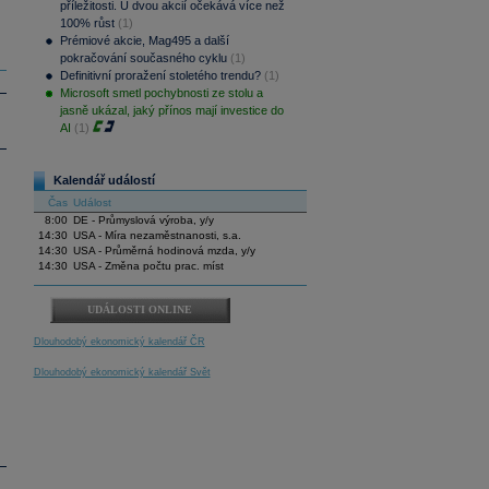
příležitosti. U dvou akcií očekává více než
100% růst
(1)
Prémiové akcie, Mag495 a další
pokračování současného cyklu
(1)
Definitivní proražení stoletého trendu?
(1)
Microsoft smetl pochybnosti ze stolu a
jasně ukázal, jaký přínos mají investice do
AI
(1)
Kalendář událostí
Čas
Událost
8:00
DE - Průmyslová výroba, y/y
14:30
USA - Míra nezaměstnanosti, s.a.
14:30
USA - Průměrná hodinová mzda, y/y
14:30
USA - Změna počtu prac. míst
UDÁLOSTI ONLINE
Dlouhodobý ekonomický kalendář ČR
Dlouhodobý ekonomický kalendář Svět