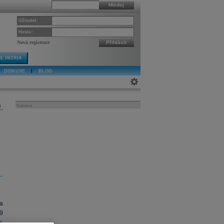
Hledej
Uživatel:
Heslo:
Nová registrace
Přihlásit
E PATRIA
DISKUSE
|
BLOG
j
Reklama
a
9
.