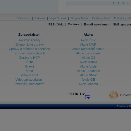
1
2
3
4
O Patria.cz
|
Reklama
|
Mapa Stránek
|
Skupina Patria
|
Kariéra v Patrii
|
Podmínky uží
|
Cookies
|
|
RSS / XML
E-mail newsletter
SMS zpravod
Zpravodajství:
Akcie:
Akciové zprávy
Akcie ČEZ
Ekonomické zprávy
Akcie NWR
Zprávy o měnách a sazbách
Akcie Komerční banka
Zprávy o komoditách
Akcie Erste Bank
Zprávy o HDP
Akcie O2
ČNB
Akcie Kofola
Grexit
Akcie Apple
Brexit
Akcie Facebook
Volby v USA
Akcie BMW
Video zpravodajství
Akcie GE
Investiční komentáře
Akcie Moneta
Tvorba apl