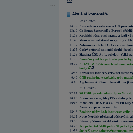
zde
.
více...
Aktuální komentáře
06.08.2026
13:32
Nintendo navýšilo zisk o 150 procen
13:19
Goldman Sachs vidí v Evropě přehlíže
11:59
Rychlejší růst, vyšší marže a lepší v
11:40
Meziroční růst stavební výroby v ČR
11:37
Zahraniční obchod ČR v červnu skonč
11:35
Český průmysl zakončil druhé čtvrtlet
11:29
Skupina ČSOB v 1. pololetí: Velký zá
11:26
Paměťový sektor je brzda pro techy,
10:27
PREVIEW: CSG míří k dalšímu růstu.
knihy
8:43
Rozbřesk: Inflace v červenci mírně v
8:40
ČNB rozhodne o sazbách, trhy mezitím
6:08
Apple není AI firma. Jeho síla stojí n
05.08.2026
22:01
S&P 500 po rekordní rally vyčkával,
18:03
Prémiové akcie, Mag495 a další pokr
16:05
PODCAST ROZHOVORY: Eli Lilly vs. 
Kunové teprve na začátku
15:18
Booking ukázal odolnost cestovního trh
14:31
Novo Nordisk překonal očekávání, akci
13:36
Disney překonal očekávání. Streamova
13:23
Trh potrestal AMD příliš. AI příběh p
11:58
SpaceX roste raketovým tempem, inves