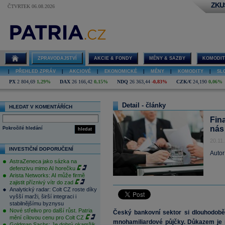
ZKU
ČTVRTEK 06.08.2026
ZPRAVODAJSTVÍ
AKCIE & FONDY
MĚNY & SAZBY
KOMODIT
|
PŘEHLED ZPRÁV
|
AKCIOVÉ
|
EKONOMICKÉ
|
MĚNY
|
KOMODITY
|
SL
PX
2 804,69
1,29%
DAX
26 166,42
0,15%
NDQ
26 363,44
-0,83%
CZK/€
24,190
0,06%
Detail - články
HLEDAT V KOMENTÁŘÍCH
Fina
nás
Pokročilé hledání
hledat
20.11
INVESTIČNÍ DOPORUČENÍ
Autor
AstraZeneca jako sázka na
defenzivu mimo AI horečku
Arista Networks: AI může firmě
zajistit příznivý vítr do zad
Analytický radar: Colt CZ roste díky
vyšší marži, širší integraci i
stabilnějšímu byznysu
Nové střelivo pro další růst. Patria
Český bankovní sektor si dlouhodobě 
mění cílovou cenu pro Colt CZ
mnohamiliardové půjčky. Důkazem je 
Goldman Sachs: Je dobrý okamžik