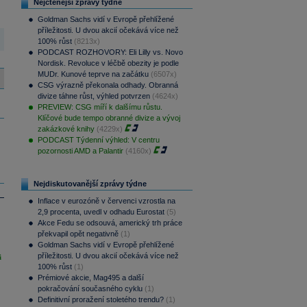
Nejčtenější zprávy týdne
Goldman Sachs vidí v Evropě přehlížené
příležitosti. U dvou akcií očekává více než
100% růst
(8213x)
PODCAST ROZHOVORY: Eli Lilly vs. Novo
Nordisk. Revoluce v léčbě obezity je podle
MUDr. Kunové teprve na začátku
(6507x)
CSG výrazně překonala odhady. Obranná
divize táhne růst, výhled potvrzen
(4624x)
PREVIEW: CSG míří k dalšímu růstu.
Klíčové bude tempo obranné divize a vývoj
zakázkové knihy
(4229x)
PODCAST Týdenní výhled: V centru
pozornosti AMD a Palantir
(4160x)
Nejdiskutovanější zprávy týdne
Inflace v eurozóně v červenci vzrostla na
2,9 procenta, uvedl v odhadu Eurostat
(5)
Akce Fedu se odsouvá, americký trh práce
překvapil opět negativně
(1)
Goldman Sachs vidí v Evropě přehlížené
příležitosti. U dvou akcií očekává více než
i
100% růst
(1)
Prémiové akcie, Mag495 a další
pokračování současného cyklu
(1)
Definitivní proražení stoletého trendu?
(1)