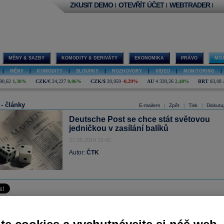
ZKUSIT DEMO
OTEVŘÍT ÚČET
WEBTRADER
|
|
|
MĚNY & SAZBY
KOMODITY & DERIVÁTY
EKONOMIKA
PRÁVO
MOJ
|
MĚNY
|
KOMODITY
|
SLOUPKY
|
ROZHOVORY
|
VIDEO
|
MONITORING
|
90,62
1,30%
CZK/€
24,227
0,06%
CZK/$
20,959
-0,29%
AU
4 339,26
2,40%
BRT
83,08
 - články
E-mailem
Zpět
Tisk
Diskutu
|
|
|
Deutsche Post se chce stát světovou
jedničkou v zasílání balíků
27.05.2014 15:42
Autor:
ČTK
poštovní a logistická společnost
Deutsche Post
(
27,77
EUR, 1,07%) plánuj
 expanzi na poli balíkových zásilek, aby maximálně využila prudkého růst