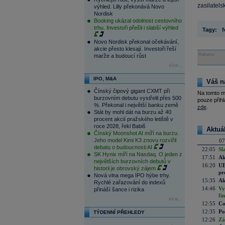
zasilatels
výhled. Lilly překonává Novo
Nordisk
Booking ukázal odolnost cestovního
trhu. Investoři přešli i slabší výhled
Tagy:
f
Novo Nordisk překonal očekávání,
akcie přesto klesají. Investoři řeší
Reklama
marže a budoucí růst
více...
IPO, M&A
Váš n
Čínský čipový gigant CXMT při
Na tomto m
burzovním debutu vystřelil přes 500
pouze přihl
%. Překonal i největší banku země
zde
.
Stát by mohl dát na burzu až 40
procent akcií pražského letiště v
roce 2028, řekl Babiš
Aktuá
Čínský Moonshot AI míří na burzu.
Jeho model Kimi K3 znovu rozvířil
07
debatu o budoucnosti AI
22:05
Sl
SK Hynix míří na Nasdaq. O jeden z
17:51
Ak
největších burzovních debutů v
16:20
UE
historii je obrovský zájem
pr
Nová vlna mega IPO hýbe trhy.
15:35
Ak
Rychlé zařazování do indexů
14:46
Vy
přináší šance i rizika
fi
více...
12:55
Co
12:35
Po
TÝDENNÍ PŘEHLEDY
12:26
Zá