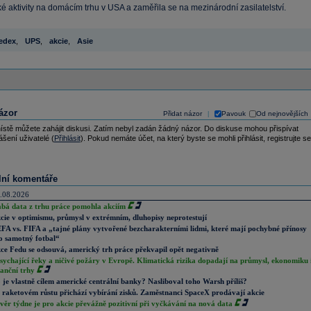
ké aktivity na domácím trhu v USA a zaměřila se na mezinárodní zasilatelství.
edex
,
UPS
,
akcie
,
Asie
ázor
Přidat názor
Pavouk
Od nejnovějších
|
ístě můžete zahájit diskusi. Zatím nebyl zadán žádný názor. Do diskuse mohou přispívat
ášení uživatelé (
Přihlásit
). Pokud nemáte účet, na který byste se mohli přihlásit, registrujte se
lní komentáře
.08.2026
abá data z trhu práce pomohla akciím
cie v optimismu, průmysl v extrémním, dluhopisy neprotestují
FA vs. FIFA a „tajné plány vytvořené bezcharakterními lidmi, které mají pochybné přínosy
o samotný fotbal“
ce Fedu se odsouvá, americký trh práce překvapil opět negativně
sychající řeky a ničivé požáry v Evropě. Klimatická rizika dopadají na průmysl, ekonomiku 
nanční trhy
 je vlastně cílem americké centrální banky? Nasliboval toho Warsh příliš?
 raketovém růstu přichází vybírání zisků. Zaměstnanci SpaceX prodávají akcie
věr týdne je pro akcie převážně pozitivní při vyčkávání na nová data