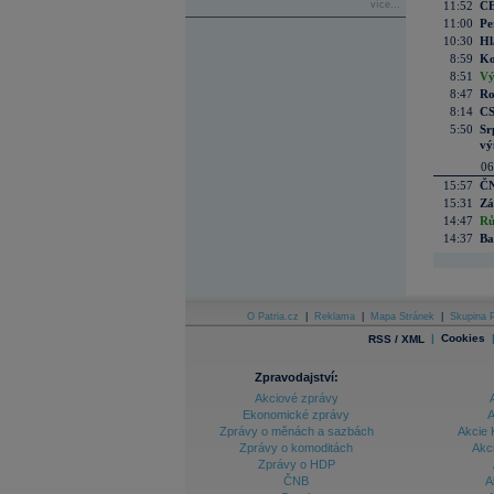
více...
11:52
ČE
11:00
Pe
10:30
Hl
8:59
Ko
8:51
Vý
8:47
Ro
8:14
CS
5:50
Sr
vý
06
15:57
ČN
15:31
Zá
14:47
Rů
14:37
Ba
O Patria.cz
|
Reklama
|
Mapa Stránek
|
Skupina P
|
Cookies
RSS / XML
Zpravodajství:
Akciové zprávy
Ekonomické zprávy
A
Zprávy o měnách a sazbách
Akcie 
Zprávy o komoditách
Akc
Zprávy o HDP
ČNB
A