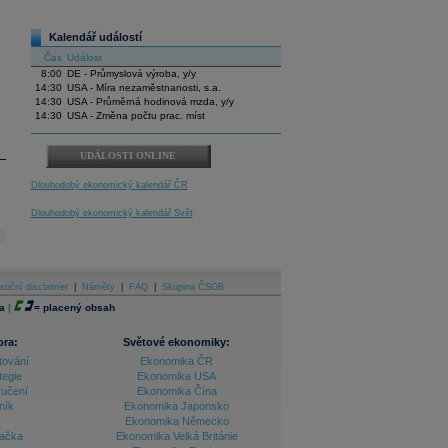
Kalendář událostí
Čas
Událost
8:00
DE - Průmyslová výroba, y/y
14:30
USA - Míra nezaměstnanosti, s.a.
14:30
USA - Průměrná hodinová mzda, y/y
14:30
USA - Změna počtu prac. míst
UDÁLOSTI ONLINE
Dlouhodobý ekonomický kalendář ČR
Dlouhodobý ekonomický kalendář Svět
stiční disclaimer
|
Náměty
|
FAQ
|
Skupina ČSOB
a
|
=
placený obsah
ora:
Světové ekonomiky:
tování
Ekonomika ČR
tegie
Ekonomika USA
ručení
Ekonomika Čína
ník
Ekonomika Japonsko
Ekonomika Německo
lačka
Ekonomika Velká Británie