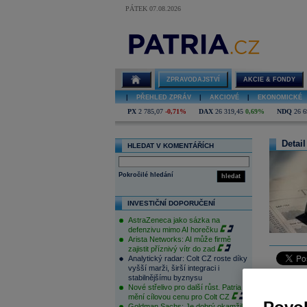
PÁTEK 07.08.2026
ZPRAVODAJSTVÍ
AKCIE & FONDY
|
PŘEHLED ZPRÁV
|
AKCIOVÉ
|
EKONOMICKÉ
PX
2 785,07
-0,71%
DAX
26 319,45
0,69%
NDQ
26 6
Detail
HLEDAT V KOMENTÁŘÍCH
Pokročilé hledání
hledat
INVESTIČNÍ DOPORUČENÍ
AstraZeneca jako sázka na
defenzivu mimo AI horečku
Arista Networks: AI může firmě
zajistit příznivý vítr do zad
Analytický radar: Colt CZ roste díky
vyšší marži, širší integraci i
stabilnějšímu byznysu
Německá 
Nové střelivo pro další růst. Patria
globální
mění cílovou cenu pro Colt CZ
Goldman Sachs: Je dobrý okamžik