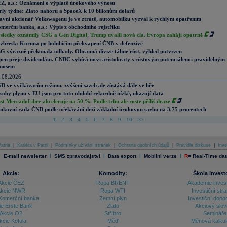
Z, a.s.: Oznámení o výplatě úrokového výnosu
rly týdne: Zlato nahoru a SpaceX k 10 bilionům dolarů
avní akcionář Volkswagenu je ve ztrátě, automobilku vyzval k rychlým opatřením
merční banka, a.s.: Výpis z obchodního rejstříku
sledky oznámily CSG a Gen Digital, Trump uvalil nová cla. Evropa zahájí opatrně
zbřesk: Koruna po holubičím překvapení ČNB v defenzivě
G výrazně překonala odhady. Obranná divize táhne růst, výhled potvrzen
pen přeje dividendám. CNBC vybírá mezi aristokraty s růstovým potenciálem i pravidelným
nosem
.08.2026
B ve vyčkávacím režimu, zvýšení sazeb ale zůstává dále ve hře
soby plynu v EU jsou pro toto období rekordně nízké, ukazují data
st MercadoLibre akceleruje na 50 %. Podle trhu ale roste příliš draze
nkovní rada ČNB podle očekávání drží základní úrokovou sazbu na 3,75 procentech
1
2
3
4
5
6
7
8
9
10
>>
atria
|
Kariéra v Patrii
|
Podmínky užívání stránek
|
Ochrana osobních údajů
|
Pravidla diskuse
|
Inve
|
|
|
|
|
E-mail newsletter
SMS zpravodajství
Data export
Mobilní verze
R
=
Real-Time dat
Akcie:
Komodity:
Škola invest
Akcie ČEZ
Ropa BRENT
Akademie inves
kcie NWR
Ropa WTI
Investiční stra
Komerční banka
Zemní plyn
Investiční dopo
ie Erste Bank
Zlato
Akciový slov
Akcie O2
Stříbro
Semináře
kcie Kofola
Měď
Měnová kalku