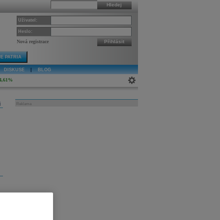
Hledej
Uživatel:
Heslo:
Nová registrace
Přihlásit
E PATRIA
DISKUSE
|
BLOG
4,61%
j
Reklama
e
u