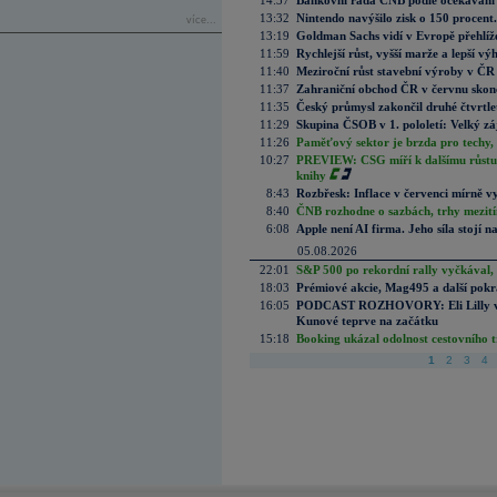
14:37
Bankovní rada ČNB podle očekávání 
13:32
Nintendo navýšilo zisk o 150 procen
více...
13:19
Goldman Sachs vidí v Evropě přehlíže
11:59
Rychlejší růst, vyšší marže a lepší v
11:40
Meziroční růst stavební výroby v ČR
11:37
Zahraniční obchod ČR v červnu skonč
11:35
Český průmysl zakončil druhé čtvrtlet
11:29
Skupina ČSOB v 1. pololetí: Velký zá
11:26
Paměťový sektor je brzda pro techy,
10:27
PREVIEW: CSG míří k dalšímu růstu.
knihy
8:43
Rozbřesk: Inflace v červenci mírně v
8:40
ČNB rozhodne o sazbách, trhy mezitím
6:08
Apple není AI firma. Jeho síla stojí n
05.08.2026
22:01
S&P 500 po rekordní rally vyčkával,
18:03
Prémiové akcie, Mag495 a další pokr
16:05
PODCAST ROZHOVORY: Eli Lilly vs. 
Kunové teprve na začátku
15:18
Booking ukázal odolnost cestovního trh
1
2
3
4