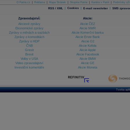
O Patria.cz
|
Reklama
|
Mapa Stránek
|
Skupina Patria
|
Kariéra v Patrii
|
Podmínky uží
|
Cookies
|
|
RSS / XML
E-mail newsletter
SMS zpravod
Zpravodajství:
Akcie:
Akciové zprávy
Akcie ČEZ
Ekonomické zprávy
Akcie NWR
Zprávy o měnách a sazbách
Akcie Komerční banka
Zprávy o komoditách
Akcie Erste Bank
Zprávy o HDP
Akcie O2
ČNB
Akcie Kofola
Grexit
Akcie Apple
Brexit
Akcie Facebook
Volby v USA
Akcie BMW
Video zpravodajství
Akcie GE
Investiční komentáře
Akcie Moneta
Tvorba apl