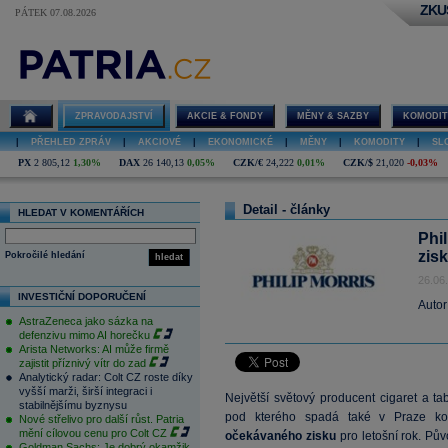
ZKU
PÁTEK 07.08.2026
ZPRAVODAJSTVÍ
AKCIE & FONDY
MĚNY & SAZBY
KOMODIT
|
PŘEHLED ZPRÁV
|
AKCIOVÉ
|
EKONOMICKÉ
|
MĚNY
|
KOMODITY
|
SL
PX
2 805,12
1,30%
DAX
26 140,13
0,05%
CZK/€
24,222
0,01%
CZK/$
21,020
-0,03%
Detail - články
HLEDAT V KOMENTÁŘÍCH
Phil
zisk
Pokročilé hledání
hledat
26.06
INVESTIČNÍ DOPORUČENÍ
Autor
AstraZeneca jako sázka na
defenzivu mimo AI horečku
Arista Networks: AI může firmě
zajistit příznivý vítr do zad
Analytický radar: Colt CZ roste díky
vyšší marži, širší integraci i
Největší světový producent cigaret a 
stabilnějšímu byznysu
pod kterého spadá také v Praze k
Nové střelivo pro další růst. Patria
mění cílovou cenu pro Colt CZ
očekávaného zisku
pro letošní rok. Pů
Goldman Sachs: Je dobrý okamžik