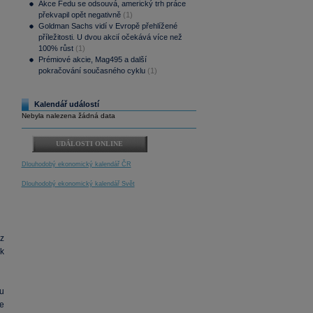
Akce Fedu se odsouvá, americký trh práce
překvapil opět negativně
(1)
Goldman Sachs vidí v Evropě přehlížené
příležitosti. U dvou akcií očekává více než
100% růst
(1)
Prémiové akcie, Mag495 a další
pokračování současného cyklu
(1)
Kalendář událostí
Nebyla nalezena žádná data
UDÁLOSTI ONLINE
Dlouhodobý ekonomický kalendář ČR
Dlouhodobý ekonomický kalendář Svět
z
k
u
e