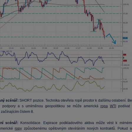
aný scénář:
SHORT pozice. Technika otevřela ropě prostor k dalšímu oslabení. Be
 podpory a s umírněnou geopolitikou se může americká
ropa
WTI
podívat 
začínajícím číslem 8.
vní scénář:
Konsolidace. Expirace podkladového aktiva může vést k mírném
 americké
ropy
způsobenému opětovným otevíráním nových kontraktů. Pokud s