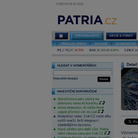
SOBOTA 08.08.2026
ZPRAVODAJSTVÍ
AKCIE & FONDY
|
PŘEHLED ZPRÁV
|
AKCIOVÉ
|
EKONOMICKÉ
PX
2 785,07
-0,71%
DAX
26 319,45
0,69%
CZK/€
24
Detail
HLEDAT V KOMENTÁŘÍCH
Pokročilé hledání
hledat
INVESTIČNÍ DOPORUČENÍ
AstraZeneca jako sázka na
defenzivu mimo AI horečku
Arista Networks: AI může firmě
zajistit příznivý vítr do zad
Analytický radar: Colt CZ roste díky
vyšší marži, širší integraci i
stabilnějšímu byznysu
Nové střelivo pro další růst. Patria
Významný
mění cílovou cenu pro Colt CZ
Goldman Sachs: Je dobrý okamžik