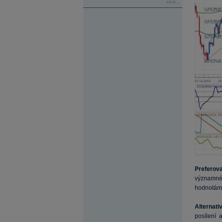
více...
Preferov
významné
hodnotám 
Alternati
posílení