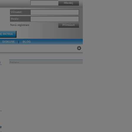
Hledej
Uživatel:
Heslo:
Nová registrace
Přihlásit
E PATRIA
DISKUSE
|
BLOG
j
Reklama
e