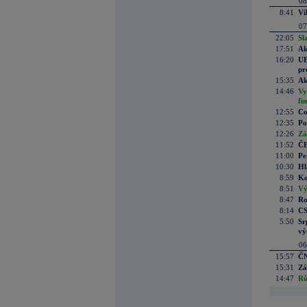
08
8:41
Ví
07
22:05
Sl
17:51
Ak
16:20
UE
pr
15:35
Ak
14:46
Vy
fi
12:55
Co
12:35
Po
12:26
Zá
11:52
ČE
11:00
Pe
10:30
Hl
8:59
Ko
8:51
Vý
8:47
Ro
8:14
CS
5:50
Sr
vý
06
15:57
ČN
15:31
Zá
14:47
Rů