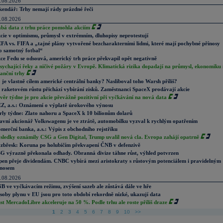
.08.2026
kendář: Trhy nemají rády prázdné řeči
.08.2026
abá data z trhu práce pomohla akciím
cie v optimismu, průmysl v extrémním, dluhopisy neprotestují
FA vs. FIFA a „tajné plány vytvořené bezcharakterními lidmi, které mají pochybné přínosy
o samotný fotbal“
ce Fedu se odsouvá, americký trh práce překvapil opět negativně
sychající řeky a ničivé požáry v Evropě. Klimatická rizika dopadají na průmysl, ekonomiku 
nanční trhy
 je vlastně cílem americké centrální banky? Nasliboval toho Warsh příliš?
 raketovém růstu přichází vybírání zisků. Zaměstnanci SpaceX prodávají akcie
věr týdne je pro akcie převážně pozitivní při vyčkávání na nová data
Z, a.s.: Oznámení o výplatě úrokového výnosu
rly týdne: Zlato nahoru a SpaceX k 10 bilionům dolarů
avní akcionář Volkswagenu je ve ztrátě, automobilku vyzval k rychlým opatřením
merční banka, a.s.: Výpis z obchodního rejstříku
sledky oznámily CSG a Gen Digital, Trump uvalil nová cla. Evropa zahájí opatrně
zbřesk: Koruna po holubičím překvapení ČNB v defenzivě
G výrazně překonala odhady. Obranná divize táhne růst, výhled potvrzen
pen přeje dividendám. CNBC vybírá mezi aristokraty s růstovým potenciálem i pravidelným
nosem
.08.2026
B ve vyčkávacím režimu, zvýšení sazeb ale zůstává dále ve hře
soby plynu v EU jsou pro toto období rekordně nízké, ukazují data
st MercadoLibre akceleruje na 50 %. Podle trhu ale roste příliš draze
1
2
3
4
5
6
7
8
9
10
>>