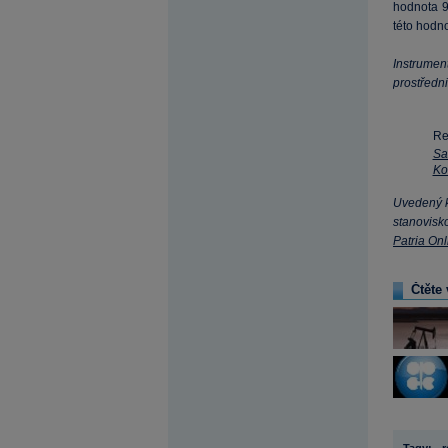
hodnota 
této hodno
Instrumen
prostředni
Re
Sa
Ko
Uvedený k
stanovisko
Patria Onl
Čtěte 