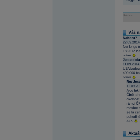
Tagy:
r
Reklama
Váš n
Nahoru?
22.09.2014
Net longs t
186,612 in 
cober
Jeste dol
11.09.2014
USA budou 
400.000 bar
cober
Re: Jes
11.09.20
A co tak
Číně a h
okolnost
rámci ČR
mesíce se
se ta ce
pohodlné
SLK
Aktuá