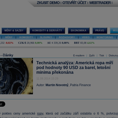
ZKUSIT DEMO
OTEVŘÍT ÚČET
WEBTRADER
|
|
|
MĚNY & SAZBY
KOMODITY & DERIVÁTY
EKONOMIKA
PRÁVO
MOJ
|
MĚNY
|
KOMODITY
|
SLOUPKY
|
ROZHOVORY
|
VIDEO
|
MONITORING
|
,232
-0,02%
CZK/$
20,966
0,00%
AU
4 339,26
0,00%
BRT
83,08
4,61%
 - články
E-mailem
Zpět
Tisk
Diskutu
|
|
|
Technická analýza: Americká ropa míří
pod hodnoty 90 USD za barel, letošní
minima překonána
11.09.2014 15:29
Autor:
Martin Novotný
, Patria Finance
 pokles ceny americké
ropy
, která od začátku září oslabila o 6 %, potvrzuj