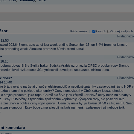
opa
,
USD
,
komodity
,
USA
ázor
Přidat názor
Pavouk
Od nejnovějších
|
Přidat názo
 12:53
otaled 203,648 contracts as of last week ending September 16, up 8.4% from net longs of
the preceding week. Aktualne prorazen 60min. trend kanal.
u?
Přidat názo
 16:15
bobmardovat ISIS v Syrii a Iraku. Sudska Arabie uz omezila OPEC produkci ropy Brent o
elu/den kvuli nizke cene. JC nyni nevidi duvod pro soucasnou nizkou cenu.
te dolu?
Přidat názo
14 16:40
hle brát v úvahu narůstající počet elektromobilů a nepěkné známky zastavování růstu HDP v
rozbu z tamního poklesu ekonomiky? Ceny nemovitostí v Číně začaly klesat, shodou
í o stejné procento, jako ropa. Co mě ale štve jsou zřejmě kartelové ceny benzínu a nafty v
. Ceny PHM vždy s týdenním spožděním kopírovaly vývoj cen ropy, ale poslední dva
 zastavily a pokles ceny ropy ignorují. Cena by měla být již kolem 34,50 za litr, ne 37. Snad
na zase umoudří. Brzy bude zima a jezdit na kole na menší vzdálenosti už nebude tolik
.
lní komentáře