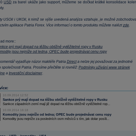
90
USD
za barel ukáže jako support, můžeme se dočkat krátké konsolidace kole
ty.
ty USOil i UKOil, k nimž se výše uvedená analýza vztahuje, je možné zobchodova
ctvím aplikace Patria Forex. Více informací o tomto produktu můžete nalézt
zde
.
ad more::
nkce prý mají dopad na těžbu obtížně vytěžitelné ropy v Rusku
modity jsou nejníže od ledna; OPEC bude projednávat cenu ropy
omentář vyjadřuje názor makléře Patria
Direct
a nelze jej považovat za jednotné
 společnosti Patria. Prosíme přečtěte si rovněž:
Podmínky užívání www stránek
ine
a
Investiční disclaimer
.
více:
10.09.2014 12:52
Sankce prý mají dopad na těžbu obtížně vytěžitelné ropy v Rusku
Sankce západních zemí mají již dopad na těžbu obtížně vytěžitelné rop...
10.09.2014 16:18
Komodity jsou nejníže od ledna; OPEC bude projednávat cenu ropy
Komodity jsou nejníže za posledních osm měsíců s tím, jak dolar posíli...