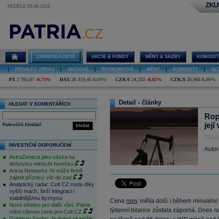
ZKU
NEDĚLE 09.08.2026
ZPRAVODAJSTVÍ
AKCIE & FONDY
MĚNY & SAZBY
KOMODIT
|
PŘEHLED ZPRÁV
|
AKCIOVÉ
|
EKONOMICKÉ
|
MĚNY
|
KOMODITY
|
SL
PX
2 785,07
-0,71%
DAX
26 319,45
0,69%
CZK/€
24,232
-0,02%
CZK/$
20,966
0,00%
Detail - články
HLEDAT V KOMENTÁŘÍCH
Rop
její
Pokročilé hledání
hledat
20.10
INVESTIČNÍ DOPORUČENÍ
Autor
AstraZeneca jako sázka na
defenzivu mimo AI horečku
Arista Networks: AI může firmě
zajistit příznivý vítr do zad
Analytický radar: Colt CZ roste díky
vyšší marži, širší integraci i
stabilnějšímu byznysu
Cena
ropy
mířila dolů i během minulého t
Nové střelivo pro další růst. Patria
týdenní bilance zůstala záporná. Dnes n
mění cílovou cenu pro Colt CZ
Goldman Sachs: Je dobrý okamžik