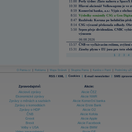
11:00
Perly týdne: Zlato nahoru a SpaceX 
10:30
Hlavní akcionář Volkswagenu je ve z
8:59
Komerční banka, a.s.: Výpis z obchod
8:51
Výsledky oznámily CSG a Gen Digital
8:47
Rozbřesk: Koruna po holubičím přek
8:14
CSG výrazně překonala odhady. Obran
5:50
Srpen přeje dividendám. CNBC vybírá
výnosem
06.08.2026
15:57
ČNB ve vyčkávacím režimu, zvýšení s
15:31
Zásoby plynu v EU jsou pro toto obdo
1
2
3
4
O Patria.cz
|
Reklama
|
Mapa Stránek
|
Skupina Patria
|
Kariéra v Patrii
|
Podmínky uží
|
Cookies
|
|
RSS / XML
E-mail newsletter
SMS zpravod
Zpravodajství:
Akcie:
Akciové zprávy
Akcie ČEZ
Ekonomické zprávy
Akcie NWR
Zprávy o měnách a sazbách
Akcie Komerční banka
Zprávy o komoditách
Akcie Erste Bank
Zprávy o HDP
Akcie O2
ČNB
Akcie Kofola
Grexit
Akcie Apple
Brexit
Akcie Facebook
Volby v USA
Akcie BMW
Video zpravodajství
Akcie GE