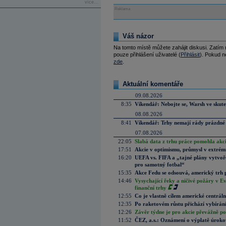
více...
Reklama
Váš názor
Na tomto místě můžete zahájit diskusi. Zatím
pouze přihlášení uživatelé (
Přihlásit
). Pokud ne
zde
.
Aktuální komentáře
09.08.2026
8:35
Víkendář: Nebojte se, Warsh ve skute
08.08.2026
8:41
Víkendář: Trhy nemají rády prázdné 
07.08.2026
22:05
Slabá data z trhu práce pomohla akc
17:51
Akcie v optimismu, průmysl v extrémn
16:20
UEFA vs. FIFA a „tajné plány vytvoř
pro samotný fotbal“
15:35
Akce Fedu se odsouvá, americký trh 
14:46
Vysychající řeky a ničivé požáry v E
finanční trhy
12:55
Co je vlastně cílem americké centrál
12:35
Po raketovém růstu přichází vybírán
12:26
Závěr týdne je pro akcie převážně po
11:52
ČEZ, a.s.: Oznámení o výplatě úrok