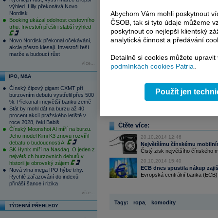
výhled. Lilly překonává Novo
Abychom Vám mohli poskytnout víc
Nordisk
Booking ukázal odolnost cestovního
ČSOB, tak si tyto údaje můžeme vz
trhu. Investoři přešli i slabší výhled
poskytnout co nejlepší klientský zá
analytická činnost a předávání coo
Novo Nordisk překonal očekávání,
akcie přesto klesají. Investoři řeší
marže a budoucí růst
Detailně si cookies můžete upravit
více...
podmínkách cookies Patria
.
IPO, M&A
Čínský čipový gigant CXMT při
Použít jen techn
burzovním debutu vystřelil přes 500
%. Překonal i největší banku země
Stát by mohl dát na burzu až 40
procent akcií pražského letiště v
roce 2028, řekl Babiš
Čtěte více:
Čínský Moonshot AI míří na burzu.
Jeho model Kimi K3 znovu rozvířil
20.10.2014 12:46
debatu o budoucnosti AI
Největšímu čínskému mobilnímu
SK Hynix míří na Nasdaq. O jeden z
Čistý zisk největšího čínského m
největších burzovních debutů v
20.10.2014 15:40
historii je obrovský zájem
ECB dnes spustila nákup zaji
Nová vlna mega IPO hýbe trhy.
Evropská centrální banka (ECB) 
Rychlé zařazování do indexů
přináší šance i rizika
více...
Tagy:
ropa
,
komodity
TÝDENNÍ PŘEHLEDY