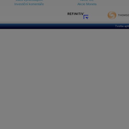
Investiční komentáře
Akcie Moneta
Tvorba apl