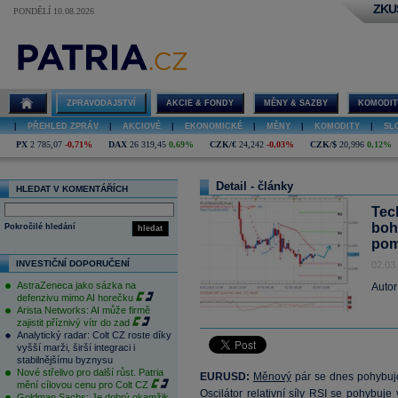
ZKU
PONDĚLÍ 10.08.2026
ZPRAVODAJSTVÍ
AKCIE & FONDY
MĚNY & SAZBY
KOMODIT
|
PŘEHLED ZPRÁV
|
AKCIOVÉ
|
EKONOMICKÉ
|
MĚNY
|
KOMODITY
|
SL
PX
2 785,07
-0,71%
DAX
26 319,45
0,69%
CZK/€
24,242
-0,03%
CZK/$
20,996
0,12%
Detail - články
HLEDAT V KOMENTÁŘÍCH
Tec
boh
Pokročilé hledání
hledat
pom
INVESTIČNÍ DOPORUČENÍ
02.03
AstraZeneca jako sázka na
Autor
defenzivu mimo AI horečku
Arista Networks: AI může firmě
zajistit příznivý vítr do zad
Analytický radar: Colt CZ roste díky
vyšší marži, širší integraci i
stabilnějšímu byznysu
Nové střelivo pro další růst. Patria
EURUSD:
Měnový
pár se dnes pohybuj
mění cílovou cenu pro Colt CZ
Oscilátor relativní síly RSI se pohybuj
Goldman Sachs: Je dobrý okamžik