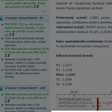
využít poklesu Microsoftu. Nvidia
hodnotě 44. Parabolický trendový indi
dál tahounem AI boomu
trendu Fractal signalizuje up-trend.
více...
Preferovaný scénář:
LONG pozice. P
VÝSLEDKY SPOLEČNOSTÍ - ČR
nepomůže, očekáváme pohyb k dennímu
PREVIEW: ČEZ by měl vykázat
Alternativní scénář:
SHORT pozice. Pok
slabší provozní výsledky. K růstu
zisku ale pomůže konec windfall
dočkat posílení dolaru k S2 při 1,1138 
tax
CSG výrazně překonala odhady.
Index spekulativního sentimentu:
Kontr
Obranná divize táhne růst, výhled
potvrzen
% obchodníků se nachází v long pozici.
Růst MercadoLibre akceleruje na 50
%. Podle trhu ale roste příliš draze
Klíčové technické úrovně:
Nintendo navýšilo zisk o 150
procent. Switch 2 a Mario pomohly
R2 - 1,1277
navzdory dražším čipům
Rychlejší růst, vyšší marže a lepší
R1 - 1,1238
výhled. Lilly překonává Novo
Pivot - 1,1207
Nordisk
S1 - 1,1169
více...
S2 - 1,1138
VÝSLEDKY SPOLEČNOSTÍ - SVĚT
Růst MercadoLibre akceleruje na 50
%. Podle trhu ale roste příliš draze
Nintendo navýšilo zisk o 150
procent. Switch 2 a Mario pomohly
navzdory dražším čipům