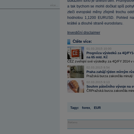
důkazem toho je dnešní den. Průmyslové
více...
a tak bychom se mohli dočkat spíš poh
zteči evropské měny zřejmě trochu oddy
hodnotou 1,1200 EURUSD. Pohled na k
krátké a dlouhé straně eurodolaru.
Investiční disclaimer
Čtěte více:
01.03.2015 10:00
Prognóza výsledků za 4Q/FY1
na 65 mld. Kč
ČEZ zveřejní své výsledky za 4Q/FY 2014 v út
02.03.2015 8:54
Praha zahájí týden mírným rů
Pražská burza zakončila minulý t
02.03.2015 9:13
Souhrn pátečního vývoje na 
ČRPražská burza zakončila minulý
Tagy:
forex
,
EUR
Reklama