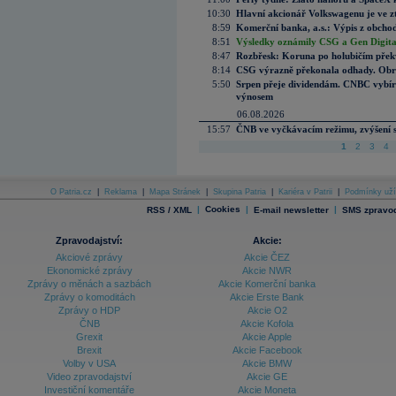
10:30
Hlavní akcionář Volkswagenu je ve z
8:59
Komerční banka, a.s.: Výpis z obchod
8:51
Výsledky oznámily CSG a Gen Digital
8:47
Rozbřesk: Koruna po holubičím přek
8:14
CSG výrazně překonala odhady. Obran
5:50
Srpen přeje dividendám. CNBC vybírá
výnosem
06.08.2026
15:57
ČNB ve vyčkávacím režimu, zvýšení s
1
2
3
4
O Patria.cz
|
Reklama
|
Mapa Stránek
|
Skupina Patria
|
Kariéra v Patrii
|
Podmínky uží
|
Cookies
|
|
RSS / XML
E-mail newsletter
SMS zpravod
Zpravodajství:
Akcie:
Akciové zprávy
Akcie ČEZ
Ekonomické zprávy
Akcie NWR
Zprávy o měnách a sazbách
Akcie Komerční banka
Zprávy o komoditách
Akcie Erste Bank
Zprávy o HDP
Akcie O2
ČNB
Akcie Kofola
Grexit
Akcie Apple
Brexit
Akcie Facebook
Volby v USA
Akcie BMW
Video zpravodajství
Akcie GE
Investiční komentáře
Akcie Moneta