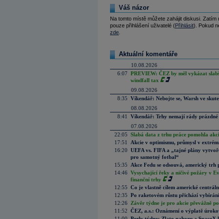
Váš názor
Na tomto místě můžete zahájit diskusi. Zatím
pouze přihlášení uživatelé (
Přihlásit
). Pokud ne
zde
.
Aktuální komentáře
10.08.2026
6:07
PREVIEW: ČEZ by měl vykázat slabší 
windfall tax
09.08.2026
8:35
Víkendář: Nebojte se, Warsh ve skute
08.08.2026
8:41
Víkendář: Trhy nemají rády prázdné 
07.08.2026
22:05
Slabá data z trhu práce pomohla akc
17:51
Akcie v optimismu, průmysl v extrémn
16:20
UEFA vs. FIFA a „tajné plány vytvoř
pro samotný fotbal“
15:35
Akce Fedu se odsouvá, americký trh 
14:46
Vysychající řeky a ničivé požáry v E
finanční trhy
12:55
Co je vlastně cílem americké centrál
12:35
Po raketovém růstu přichází vybírán
12:26
Závěr týdne je pro akcie převážně po
11:52
ČEZ, a.s.: Oznámení o výplatě úrok
11:00
Perly týdne: Zlato nahoru a SpaceX 