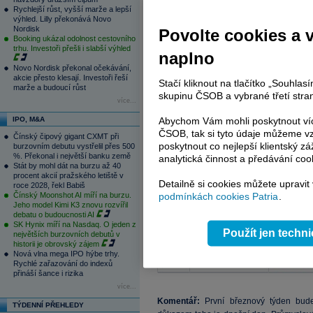
Rychlejší růst, vyšší marže a lepší
výhled. Lilly překonává Novo
Nordisk
Povolte cookies a 
Booking ukázal odolnost cestovního
trhu. Investoři přešli i slabší výhled
naplno
Novo Nordisk překonal očekávání,
akcie přesto klesají. Investoři řeší
Stačí kliknout na tlačítko „Souhla
marže a budoucí růst
skupinu ČSOB a vybrané třetí stran
více...
IPO, M&A
Abychom Vám mohli poskytnout víc
ČSOB, tak si tyto údaje můžeme vz
Čínský čipový gigant CXMT při
poskytnout co nejlepší klientský zá
burzovním debutu vystřelil přes 500
%. Překonal i největší banku země
analytická činnost a předávání coo
Stát by mohl dát na burzu až 40
procent akcií pražského letiště v
Detailně si cookies můžete upravit
roce 2028, řekl Babiš
Čínský Moonshot AI míří na burzu.
podmínkách cookies Patria
.
Jeho model Kimi K3 znovu rozvířil
debatu o budoucnosti AI
SK Hynix míří na Nasdaq. O jeden z
Použít jen techn
největších burzovních debutů v
historii je obrovský zájem
Nová vlna mega IPO hýbe trhy.
Rychlé zařazování do indexů
přináší šance i rizika
více...
Komentář:
První březnový týden bude
TÝDENNÍ PŘEHLEDY