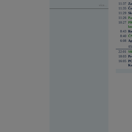
11:37
Za
více...
11:35
Če
11:29
Sk
11:26
Pa
10:27
PR
kn
8:43
Ro
8:40
ČN
6:08
Ap
05
22:01
S&
18:03
Pr
16:05
PO
Ku