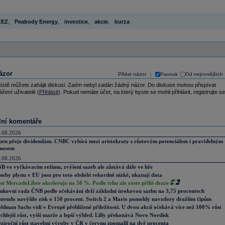
ČEZ
,
Peabody Energy
,
investice
,
akcie
,
burza
ázor
Přidat názor
Pavouk
Od nejnovějších
|
ístě můžete zahájit diskusi. Zatím nebyl zadán žádný názor. Do diskuse mohou přispívat
ášení uživatelé (
Přihlásit
). Pokud nemáte účet, na který byste se mohli přihlásit, registrujte se
lní komentáře
.08.2026
pen přeje dividendám. CNBC vybírá mezi aristokraty s růstovým potenciálem i pravidelným
nosem
.08.2026
B ve vyčkávacím režimu, zvýšení sazeb ale zůstává dále ve hře
soby plynu v EU jsou pro toto období rekordně nízké, ukazují data
st MercadoLibre akceleruje na 50 %. Podle trhu ale roste příliš draze
nkovní rada ČNB podle očekávání drží základní úrokovou sazbu na 3,75 procentech
ntendo navýšilo zisk o 150 procent. Switch 2 a Mario pomohly navzdory dražším čipům
ldman Sachs vidí v Evropě přehlížené příležitosti. U dvou akcií očekává více než 100% růst
chlejší růst, vyšší marže a lepší výhled. Lilly překonává Novo Nordisk
ziroční růst stavební výroby v ČR v červnu zpomalil na dvě procenta