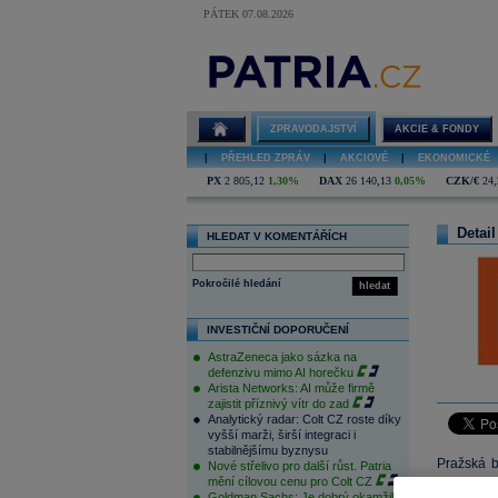
PÁTEK 07.08.2026
ZPRAVODAJSTVÍ
AKCIE & FONDY
|
PŘEHLED ZPRÁV
|
AKCIOVÉ
|
EKONOMICKÉ
PX
2 805,12
1,30%
DAX
26 140,13
0,05%
CZK/€
24,
Detail
HLEDAT V KOMENTÁŘÍCH
Pokročilé hledání
hledat
INVESTIČNÍ DOPORUČENÍ
AstraZeneca jako sázka na
defenzivu mimo AI horečku
Arista Networks: AI může firmě
zajistit příznivý vítr do zad
Analytický radar: Colt CZ roste díky
vyšší marži, širší integraci i
stabilnějšímu byznysu
Pražská b
Nové střelivo pro další růst. Patria
mění cílovou cenu pro Colt CZ
burzy po
Goldman Sachs: Je dobrý okamžik