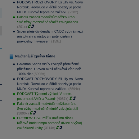
PODCAST ROZHOVORY: Eli Lilly vs. Novo
Nordisk. Revoluce v léčbě obezity je podle
MUDr. Kunové teprve na začátku
(238x)
Palantir zasadil medvědům těžkou ránu.
Své tržby meziročně téměř zdvojnásobil
(201x)
Srpen přeje dividendám. CNBC vybírá mezi
aristokraty s růstovým potenciálem i
pravidelným výnosem
(159x)
Nejčtenější zprávy týdne
Goldman Sachs vidí v Evropě přehlížené
příležitosti. U dvou akcií očekává více než
100% růst
(5905x)
PODCAST ROZHOVORY: Eli Lilly vs. Novo
Nordisk. Revoluce v léčbě obezity je podle
MUDr. Kunové teprve na začátku
(5594x)
PODCAST Týdenní výhled: V centru
pozornosti AMD a Palantir
(4067x)
Palantir zasadil medvědům těžkou ránu.
Své tržby meziročně téměř zdvojnásobil
(3890x)
PREVIEW: CSG míří k dalšímu růstu.
Klíčové bude tempo obranné divize a vývoj
zakázkové knihy
(3114x)