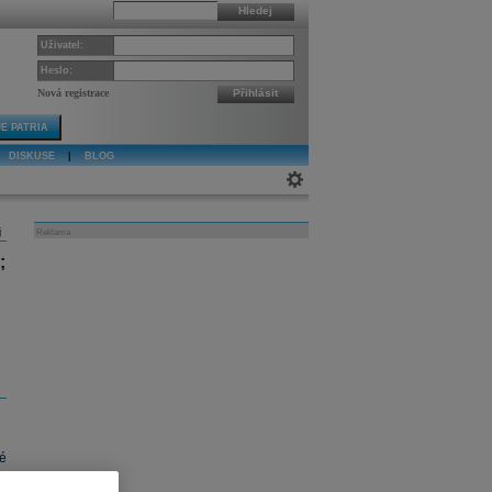
Hledej
Uživatel:
Heslo:
Nová registrace
Přihlásit
E PATRIA
DISKUSE
|
BLOG
j
Reklama
;
é
é