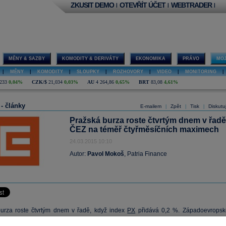
ZKUSIT DEMO
OTEVŘÍT ÚČET
WEBTRADER
|
|
|
MĚNY & SAZBY
KOMODITY & DERIVÁTY
EKONOMIKA
PRÁVO
MOJ
|
MĚNY
|
KOMODITY
|
SLOUPKY
|
ROZHOVORY
|
VIDEO
|
MONITORING
|
233
0,04%
CZK/$
21,034
0,03%
AU
4 264,86
0,65%
BRT
83,08
4,61%
 - články
E-mailem
Zpět
Tisk
Diskutu
|
|
|
Pražská burza roste čtvrtým dnem v řadě
ČEZ na téměř čtyřměsíčních maximech
24.03.2015 10:10
Autor:
Pavol Mokoš
, Patria Finance
urza roste čtvrtým dnem v řadě, když index
PX
přidává 0,2 %. Západoevropsk
 úvodním poklesu obracejí do zelených čísel po lepších číslech z evropsk