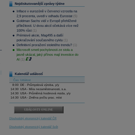
Nejdiskutovanější zprávy týdne
Inflace v eurozóně v červenci vzrostla na
2,9 procenta, uvedl v odhadu Eurostat
(5)
Goldman Sachs vidí v Evropě přehlížené
příležitosti. U dvou akcií očekává více než
100% růst
(1)
Prémiové akcie, Mag495 a další
pokračování současného cyklu
(1)
Definitivní proražení stoletého trendu?
(1)
Microsoft smetl pochybnosti ze stolu a
jasně ukázal, jaký přínos mají investice do
AI
(1)
.
Kalendář událostí
Čas
Událost
8:00
DE - Průmyslová výroba, y/y
14:30
USA - Míra nezaměstnanosti, s.a.
14:30
USA - Průměrná hodinová mzda, y/y
14:30
USA - Změna počtu prac. míst
UDÁLOSTI ONLINE
Dlouhodobý ekonomický kalendář ČR
Dlouhodobý ekonomický kalendář Svět