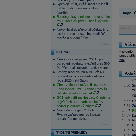
Rychlejší růst, vyšší marže a lepší
výhled. Lilly překonává Novo
Nordisk
Tagy:
Booking ukázal odolnost cestovního
trhu. Investoři přešli i slabší výhled
Reklama
Novo Nordisk překonal očekávání,
akcie přesto klesají. Investoři řeší
marže a budoucí růst
více...
Váš n
Na tomto m
IPO, M&A
pouze přihl
Čínský čipový gigant CXMT při
zde
.
burzovním debutu vystřelil přes 500
%. Překonal i největší banku země
Stát by mohl dát na burzu až 40
Aktuá
procent akcií pražského letiště v
07
roce 2028, řekl Babiš
Čínský Moonshot AI míří na burzu.
5:50
Sr
Jeho model Kimi K3 znovu rozvířil
vý
debatu o budoucnosti AI
06
SK Hynix míří na Nasdaq. O jeden z
15:57
ČN
největších burzovních debutů v
15:31
Zá
historii je obrovský zájem
Nová vlna mega IPO hýbe trhy.
14:47
Rů
Rychlé zařazování do indexů
14:37
Ba
přináší šance i rizika
13:32
Ni
více...
13:19
Go
11:59
Ry
TÝDENNÍ PŘEHLEDY
11:40
Me