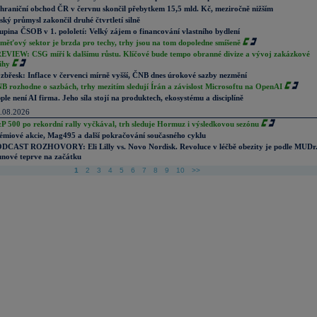
hraniční obchod ČR v červnu skončil přebytkem 15,5 mld. Kč, meziročně nižším
ský průmysl zakončil druhé čtvrtletí silně
upina ČSOB v 1. pololetí: Velký zájem o financování vlastního bydlení
měťový sektor je brzda pro techy, trhy jsou na tom dopoledne smíšeně
EVIEW: CSG míří k dalšímu růstu. Klíčové bude tempo obranné divize a vývoj zakázkové
ihy
zbřesk: Inflace v červenci mírně vyšší, ČNB dnes úrokové sazby nezmění
B rozhodne o sazbách, trhy mezitím sledují Írán a závislost Microsoftu na OpenAI
ple není AI firma. Jeho síla stojí na produktech, ekosystému a disciplíně
.08.2026
P 500 po rekordní rally vyčkával, trh sleduje Hormuz i výsledkovou sezónu
émiové akcie, Mag495 a další pokračování současného cyklu
DCAST ROZHOVORY: Eli Lilly vs. Novo Nordisk. Revoluce v léčbě obezity je podle MUDr
nové teprve na začátku
1
2
3
4
5
6
7
8
9
10
>>