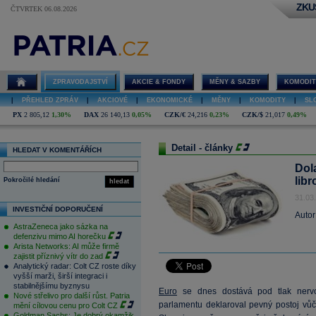
ZKU
ČTVRTEK 06.08.2026
ZPRAVODAJSTVÍ
AKCIE & FONDY
MĚNY & SAZBY
KOMODIT
|
PŘEHLED ZPRÁV
|
AKCIOVÉ
|
EKONOMICKÉ
|
MĚNY
|
KOMODITY
|
SL
PX
2 805,12
1,30%
DAX
26 140,13
0,05%
CZK/€
24,216
0,23%
CZK/$
21,017
0,49%
Detail - články
HLEDAT V KOMENTÁŘÍCH
Dol
libr
Pokročilé hledání
hledat
31.03
INVESTIČNÍ DOPORUČENÍ
Autor
AstraZeneca jako sázka na
defenzivu mimo AI horečku
Arista Networks: AI může firmě
zajistit příznivý vítr do zad
Analytický radar: Colt CZ roste díky
vyšší marži, širší integraci i
stabilnějšímu byznysu
Euro
se dnes dostává pod tlak nerv
Nové střelivo pro další růst. Patria
parlamentu deklaroval pevný postoj vůč
mění cílovou cenu pro Colt CZ
Goldman Sachs: Je dobrý okamžik