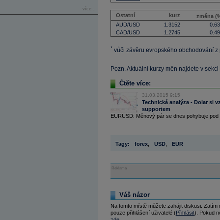
více...
Ostatní
kurz
změna (
AUD/USD
1.3152
0.6
CAD/USD
1.2745
0.4
*
vůči závěru evropského obchodování z
Pozn. Aktuální kurzy měn najdete v sekci
Čtěte více:
31.03.2015 9:15
Technická analýza - Dolar si 
supportem
EURUSD: Měnový pár se dnes pohybuje pod hla
Tagy:
forex
,
USD
,
EUR
Reklama
Váš názor
Na tomto místě můžete zahájit diskusi. Zatím
pouze přihlášení uživatelé (
Přihlásit
). Pokud ne
zde
.