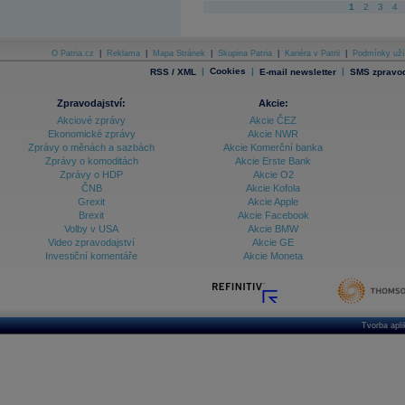
1
2
3
4
O Patria.cz
|
Reklama
|
Mapa Stránek
|
Skupina Patria
|
Kariéra v Patrii
|
Podmínky uží
|
Cookies
|
|
RSS / XML
E-mail newsletter
SMS zpravod
Zpravodajství:
Akcie:
Akciové zprávy
Akcie ČEZ
Ekonomické zprávy
Akcie NWR
Zprávy o měnách a sazbách
Akcie Komerční banka
Zprávy o komoditách
Akcie Erste Bank
Zprávy o HDP
Akcie O2
ČNB
Akcie Kofola
Grexit
Akcie Apple
Brexit
Akcie Facebook
Volby v USA
Akcie BMW
Video zpravodajství
Akcie GE
Investiční komentáře
Akcie Moneta
Tvorba apl