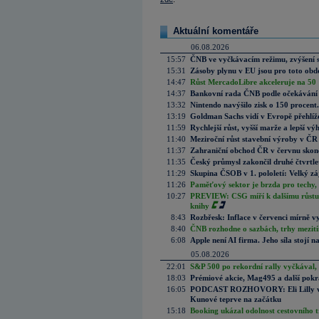
Aktuální komentáře
06.08.2026
15:57
ČNB ve vyčkávacím režimu, zvýšení s
15:31
Zásoby plynu v EU jsou pro toto obdo
14:47
Růst MercadoLibre akceleruje na 50 %
14:37
Bankovní rada ČNB podle očekávání 
13:32
Nintendo navýšilo zisk o 150 procen
13:19
Goldman Sachs vidí v Evropě přehlíže
11:59
Rychlejší růst, vyšší marže a lepší v
11:40
Meziroční růst stavební výroby v ČR
11:37
Zahraniční obchod ČR v červnu skonč
11:35
Český průmysl zakončil druhé čtvrtlet
11:29
Skupina ČSOB v 1. pololetí: Velký zá
11:26
Paměťový sektor je brzda pro techy,
10:27
PREVIEW: CSG míří k dalšímu růstu.
knihy
8:43
Rozbřesk: Inflace v červenci mírně v
8:40
ČNB rozhodne o sazbách, trhy mezitím
6:08
Apple není AI firma. Jeho síla stojí n
05.08.2026
22:01
S&P 500 po rekordní rally vyčkával,
18:03
Prémiové akcie, Mag495 a další pokr
16:05
PODCAST ROZHOVORY: Eli Lilly vs. 
Kunové teprve na začátku
15:18
Booking ukázal odolnost cestovního trh