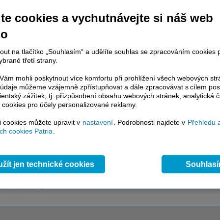
te cookies a vychutnávejte si náš web
no
nout na tlačítko „Souhlasím“ a udělíte souhlas se zpracováním cookies 
brané třetí strany.
ám mohli poskytnout více komfortu při prohlížení všech webových st
to údaje můžeme vzájemně zpřístupňovat a dále zpracovávat s cílem pos
lientský zážitek, tj. přizpůsobení obsahu webových stránek, analytická č
 cookies pro účely personalizované reklamy.
si cookies můžete upravit v
nastavení
. Podrobnosti najdete v
Přehledu 
h cookies Patria
.
žít jen technické cookies
Souhlas
ed
,
USA
,
Evropa