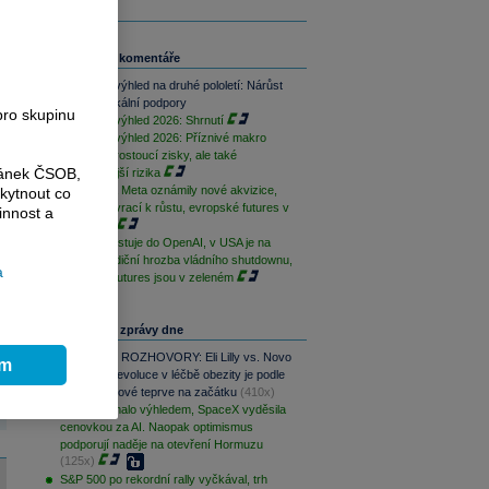
Související komentáře
Investiční výhled na druhé pololetí: Nárůst
inflace i fiskální podpory
pro skupinu
Investiční výhled 2026: Shrnutí
Investiční výhled 2026: Příznivé makro
prostředí, rostoucí zisky, ale také
ránek ČSOB,
vyhrocenější rizika
SoftBank a Meta oznámily nové akvizice,
kytnout co
stříbro se vrací k růstu, evropské futures v
innost a
červeném
Nvidia investuje do OpenAI, v USA je na
obzoru tradiční hrozba vládního shutdownu,
a
evropské futures jsou v zeleném
Nejčtenější zprávy dne
PODCAST ROZHOVORY: Eli Lilly vs. Novo
ím
Nordisk. Revoluce v léčbě obezity je podle
MUDr. Kunové teprve na začátku
(410x)
AMD zklamalo výhledem, SpaceX vyděsila
cenovkou za AI. Naopak optimismus
podporují naděje na otevření Hormuzu
(125x)
S&P 500 po rekordní rally vyčkával, trh