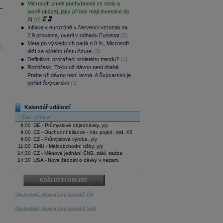
Microsoft smetl pochybnosti ze stolu a
jasně ukázal, jaký přínos mají investice do
AI
(9)
Inflace v eurozóně v červenci vzrostla na
2,9 procenta, uvedl v odhadu Eurostat
(5)
Meta po výsledcích padá o 8 %, Microsoft
těží ze silného růstu Azure
(3)
Definitivní proražení stoletého trendu?
(1)
Rozbřesk: Tokio už dávno není drahé.
Praha už dávno není levná. A Švýcarsko je
pořád Švýcarsko
(1)
Kalendář událostí
Čas
Událost
8:00
DE - Průmyslové objednávky, y/y
9:00
CZ - Obchodní bilance - nár. pojetí, mld. Kč
9:00
CZ - Průmyslová výroba, y/y
11:00
EMU - Maloobchodní tržby, y/y
14:30
CZ - Měnové jednání ČNB, zákl. sazba
14:30
USA - Nové žádosti o dávky v nezam.
UDÁLOSTI ONLINE
Dlouhodobý ekonomický kalendář ČR
Dlouhodobý ekonomický kalendář Svět