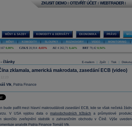
ZKUSIT DEMO
OTEVŘÍT ÚČET
WEBTRADER
|
|
|
MĚNY & SAZBY
KOMODITY & DERIVÁTY
EKONOMIKA
PRÁVO
MOJ
|
MĚNY
|
KOMODITY
|
SLOUPKY
|
ROZHOVORY
|
VIDEO
|
MONITORING
|
,167
0,00%
CZK/$
20,914
-0,03%
AU
4 262,71
0,44%
BRT
79,42
0,94%
 - články
E-mailem
Zpět
Tisk
Diskutu
|
|
|
 Čína zklamala, americká makrodata, zasedání ECB (video)
 12:23
áš Vlk
, Patria Finance
en bude patřit mezi hlavní makroudálosti zasedání ECB, kde se však nečeká žádn
urzu. V USA vyjdou data o
maloobchodních tržbách
a průmyslové produkci
m skončilo zveřejnění statistik o zahraničním obchodu v Číně. Výše uveden
omentuje analytik Patria Finance Tomáš Vlk.