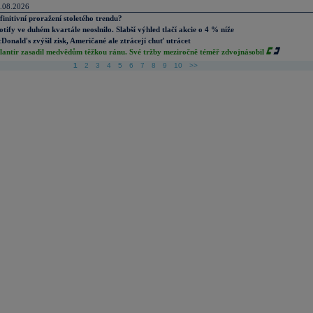
.08.2026
finitivní proražení stoletého trendu?
otify ve duhém kvartále neoslnilo. Slabší výhled tlačí akcie o 4 % níže
Donald's zvýšil zisk, Američané ale ztrácejí chuť utrácet
lantir zasadil medvědům těžkou ránu. Své tržby meziročně téměř zdvojnásobil
1
2
3
4
5
6
7
8
9
10
>>