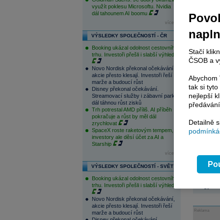
využít poklesu Microsoftu. Nvidia
dál tahounem AI boomu
Povol
více...
napl
VÝSLEDKY SPOLEČNOSTÍ - ČR
Booking ukázal odolnost cestovního
Stačí klik
trhu. Investoři přešli i slabší výhled
ČSOB a vy
Novo Nordisk překonal očekávání,
akcie přesto klesají. Investoři řeší
Abychom V
marže a budoucí růst
tak si ty
Disney překonal očekávání.
nejlepší k
Streamovací služby i zábavní parky
dál táhnou růst zisků
předávání
Trh potrestal AMD příliš. AI příběh
pokračuje a růst by měl dál
Detailně 
zrychlovat
SpaceX roste raketovým tempem,
podmínkác
investory ale děsí účet za AI a
Starship
více...
Pou
VÝSLEDKY SPOLEČNOSTÍ - SVĚT
Booking ukázal odolnost cestovního
trhu. Investoři přešli i slabší výhled
Tagy:
f
Novo Nordisk překonal očekávání,
akcie přesto klesají. Investoři řeší
Reklama
marže a budoucí růst
Disney překonal očekávání.