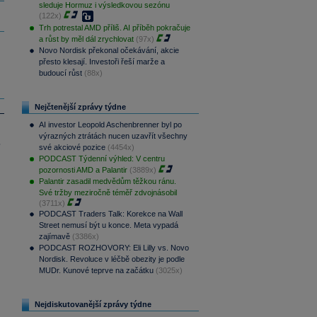
sleduje Hormuz i výsledkovou sezónu
(122x)
Trh potrestal AMD příliš. AI příběh pokračuje
a růst by měl dál zrychlovat
(97x)
Novo Nordisk překonal očekávání, akcie
přesto klesají. Investoři řeší marže a
budoucí růst
(88x)
Nejčtenější zprávy týdne
AI investor Leopold Aschenbrenner byl po
výrazných ztrátách nucen uzavřít všechny
.
své akciové pozice
(4454x)
PODCAST Týdenní výhled: V centru
pozornosti AMD a Palantir
(3889x)
Palantir zasadil medvědům těžkou ránu.
Své tržby meziročně téměř zdvojnásobil
(3711x)
PODCAST Traders Talk: Korekce na Wall
Street nemusí být u konce. Meta vypadá
zajímavě
(3386x)
PODCAST ROZHOVORY: Eli Lilly vs. Novo
Nordisk. Revoluce v léčbě obezity je podle
MUDr. Kunové teprve na začátku
(3025x)
Nejdiskutovanější zprávy týdne