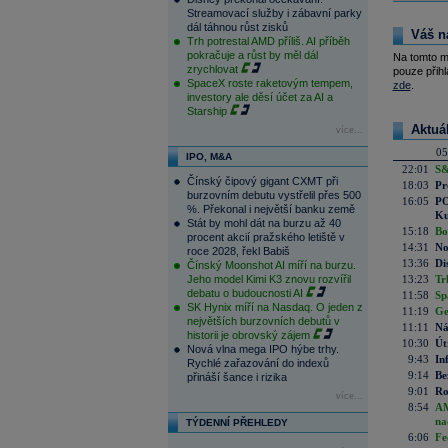
Streamovací služby i zábavní parky
dál táhnou růst zisků
Váš n
Trh potrestal AMD příliš. AI příběh
pokračuje a růst by měl dál
Na tomto m
zrychlovat
pouze přihl
SpaceX roste raketovým tempem,
zde
.
investory ale děsí účet za AI a
Starship
Aktuá
více...
05
IPO, M&A
22:01
S&
Čínský čipový gigant CXMT při
18:03
Pr
burzovním debutu vystřelil přes 500
16:05
PO
%. Překonal i největší banku země
Ku
Stát by mohl dát na burzu až 40
15:18
Bo
procent akcií pražského letiště v
14:31
No
roce 2028, řekl Babiš
13:36
Di
Čínský Moonshot AI míří na burzu.
Jeho model Kimi K3 znovu rozvířil
13:23
Tr
debatu o budoucnosti AI
11:58
Sp
SK Hynix míří na Nasdaq. O jeden z
11:19
Ge
největších burzovních debutů v
11:11
Ná
historii je obrovský zájem
10:30
Út
Nová vlna mega IPO hýbe trhy.
9:43
In
Rychlé zařazování do indexů
9:14
Be
přináší šance i rizika
9:01
Ro
více...
8:54
AM
na
TÝDENNÍ PŘEHLEDY
6:06
Fe