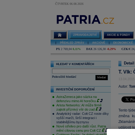
ČTVRTEK 06.08.2026
ZPRAVODAJSTVÍ
AKCIE & FONDY
|
PŘEHLED ZPRÁV
|
AKCIOVÉ
|
EKONOMICKÉ
PX
2 769,04
0,11%
DAX
26 126,30
-0,29%
CZK/€
24
Detail
HLEDAT V KOMENTÁŘÍCH
T. Vlk:
Pokročilé hledání
hledat
13.04.2015
Autor:
Tom
INVESTIČNÍ DOPORUČENÍ
AstraZeneca jako sázka na
defenzivu mimo AI horečku
Arista Networks: AI může firmě
zajistit příznivý vítr do zad
Tento týd
Analytický radar: Colt CZ roste díky
změna k
vyšší marži, širší integraci i
Zklamání
stabilnějšímu byznysu
Nové střelivo pro další růst. Patria
události k
mění cílovou cenu pro Colt CZ
Goldman Sachs: Je dobrý okamžik