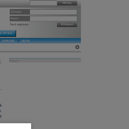
Hledej
Uživatel:
Heslo:
Nová registrace
Přihlásit
E PATRIA
DISKUSE
|
BLOG
j
Reklama
á
.
é