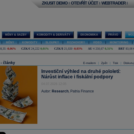
ZKUSIT DEMO
OTEVŘÍT ÚČET
WEBTRADER
|
|
|
MĚNY & SAZBY
KOMODITY & DERIVÁTY
EKONOMIKA
PRÁVO
MOJ
|
MĚNY
|
KOMODITY
|
SLOUPKY
|
ROZHOVORY
|
VIDEO
|
MONITORING
|
48,35
-0,06%
CZK/€
24,222
0,01%
CZK/$
21,020
-0,03%
AU
4 250,67
0,31%
BRT
83,08
 - články
E-mailem
Zpět
Tisk
Diskutu
|
|
|
Investiční výhled na druhé pololetí:
Nárůst inflace i fiskální podpory
04.07.2026 12:05
Autor:
Research
, Patria Finance