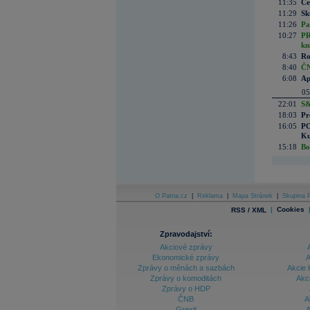
11:35
Če
11:29
Sk
11:26
Pa
10:27
PR
kn
8:43
Ro
8:40
ČN
6:08
Ap
05
22:01
S&
18:03
Pr
16:05
PO
Ku
15:18
Bo
O Patria.cz
|
Reklama
|
Mapa Stránek
|
Skupina P
|
Cookies
RSS / XML
Zpravodajství:
Akciové zprávy
Ekonomické zprávy
A
Zprávy o měnách a sazbách
Akcie 
Zprávy o komoditách
Akc
Zprávy o HDP
ČNB
A
Grexit
A