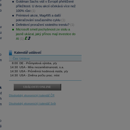
Goldman Sachs vidí v Evropě přehlížené
lé
příležitosti. U dvou akcií očekává více než
to
100% růst
(1)
Prémiové akcie, Mag495 a další
pokračování současného cyklu
(1)
Definitivní proražení stoletého trendu?
(1)
v
Microsoft smetl pochybnosti ze stolu a
u
jasně ukázal, jaký přínos mají investice do
 v
AI
(1)
Kalendář událostí
o
Čas
Událost
m
8:00
DE - Průmyslová výroba, y/y
14:30
USA - Míra nezaměstnanosti, s.a.
14:30
USA - Průměrná hodinová mzda, y/y
14:30
USA - Změna počtu prac. míst
UDÁLOSTI ONLINE
k
st
Dlouhodobý ekonomický kalendář ČR
h
em
Dlouhodobý ekonomický kalendář Svět
o
é