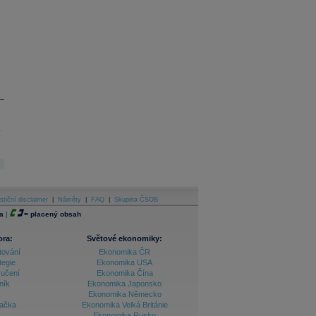
.
stiční disclaimer
|
Náměty
|
FAQ
|
Skupina ČSOB
a
|
=
placený obsah
ora:
Světové ekonomiky:
tování
Ekonomika ČR
tegie
Ekonomika USA
ručení
Ekonomika Čína
ník
Ekonomika Japonsko
Ekonomika Německo
lačka
Ekonomika Velká Británie
Ekonomika Rusko