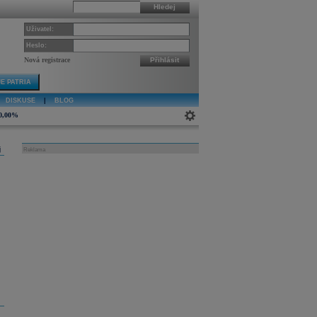
Hledej
Uživatel:
Heslo:
Nová registrace
Přihlásit
E PATRIA
DISKUSE
|
BLOG
0,00%
j
Reklama