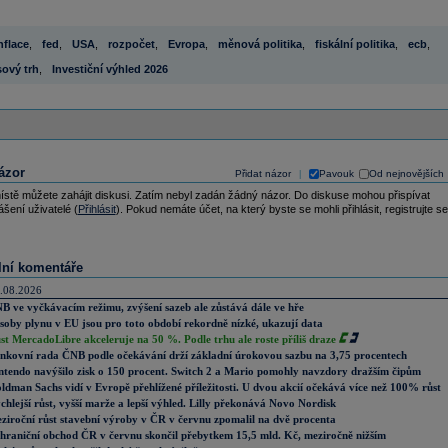
nflace
,
fed
,
USA
,
rozpočet
,
Evropa
,
měnová politika
,
fiskální politika
,
ecb
,
ový trh
,
Investiční výhled 2026
ázor
Přidat názor
Pavouk
Od nejnovějších
|
ístě můžete zahájit diskusi. Zatím nebyl zadán žádný názor. Do diskuse mohou přispívat
ášení uživatelé (
Přihlásit
). Pokud nemáte účet, na který byste se mohli přihlásit, registrujte se
lní komentáře
.08.2026
B ve vyčkávacím režimu, zvýšení sazeb ale zůstává dále ve hře
soby plynu v EU jsou pro toto období rekordně nízké, ukazují data
st MercadoLibre akceleruje na 50 %. Podle trhu ale roste příliš draze
nkovní rada ČNB podle očekávání drží základní úrokovou sazbu na 3,75 procentech
ntendo navýšilo zisk o 150 procent. Switch 2 a Mario pomohly navzdory dražším čipům
ldman Sachs vidí v Evropě přehlížené příležitosti. U dvou akcií očekává více než 100% růst
chlejší růst, vyšší marže a lepší výhled. Lilly překonává Novo Nordisk
ziroční růst stavební výroby v ČR v červnu zpomalil na dvě procenta
hraniční obchod ČR v červnu skončil přebytkem 15,5 mld. Kč, meziročně nižším