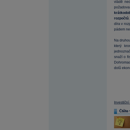
vládě ned
požadova
krátkodo
rozpočtů
díra v roz
pádem nev
Na druhou
který k
jednoznač
snaží o f
Dohromady
dolů ekono
Investiční
Čtěte 