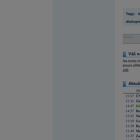
Tagy:
I
dluhopis
Reklama
Váš n
Na tomto m
pouze přihl
zde
.
Aktuá
06
15:57
ČN
15:31
Zá
14:47
Rů
14:37
Ba
13:32
Ni
13:19
Go
11:59
Ry
11:40
Me
11:37
Za