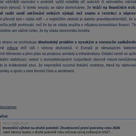
al vážnější varování v podobě vyšší volatility při aukcích či setrvalého nárůst
ných výnosů. V tomto smyslu se stále domníváme, že
hráči na finančních trzíc
bě radši uvidí udržování velkých výdajů než snahu o restrikci a náprav
. A přesně tam i vláda míří – v nejbližším období je daleko pravděpodobnější, že s
počtu ještě prohloubí, než že by se vláda snažila o nějakou konsolidaci financí. T
idíme ani vážné riziko, že by vláda ekonomiku brzdila.
 stranu se prohlubuje
dlouhodobý problém s vysokým a rostoucím zadlužení
romě
inflace
drží výš i výnosy dluhopisů. V Evropě je stimulujícím faktore
ně Německo a jeho plán na podporu armády a infrastruktury. Ostatní země se spíš
iskální stabilizaci, neboť o konsolidovaných rozpočtech obecně mluvit nemůžeme
 je krátkodobě plus, že neprobíhá nucená fiskální restrikce, která by stahoval
miky a spolu s nimi firemní čísla a sentiment.
 disclaimer
více:
03.07.2026 13:20
Investiční výhled na druhé pololetí: Zhodnocení první poloviny roku 2026
Jaké faktory budou v druhé polovině roku určovat vývoj světových trhů?...