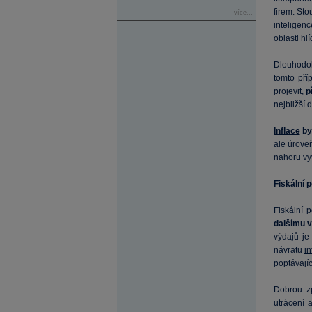
firem. Sto
více...
inteligenc
oblasti hl
Dlouhodobý
tomto pří
projevit,
p
nejbližší 
Inflace
by
ale úrove
nahoru vyvo
Fiskální 
Fiskální p
dalšímu v
výdajů je
návratu
in
poptávajíc
Dobrou zp
utrácení 