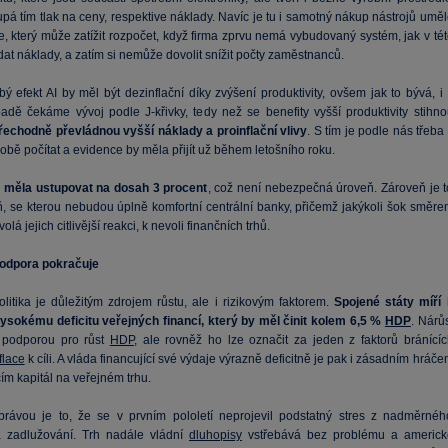
upá tím tlak na ceny, respektive náklady. Navíc je tu i samotný nákup nástrojů umě
e, který může zatížit rozpočet, když firma zprvu nemá vybudovaný systém, jak v té
ídat náklady, a zatím si nemůže dovolit snížit počty zaměstnanců.
 efekt AI by měl být dezinflační díky zvýšení produktivity, ovšem jak to bývá, i 
padě čekáme vývoj podle J-křivky, tedy než se benefity vyšší produktivity stihno
řechodně převládnou vyšší náklady a proinflační vlivy
. S tím je podle nás třeba
době počítat a evidence by měla přijít už během letošního roku.
 měla ustupovat na dosah 3 procent
, což není nebezpečná úroveň. Zároveň je t
ň, se kterou nebudou úplně komfortní centrální banky, přičemž jakýkoli šok směre
lá jejich citlivější reakci, k nevoli finančních trhů.
podpora pokračuje
olitika je důležitým zdrojem růstu, ale i rizikovým faktorem.
Spojené státy míří 
ysokému deficitu veřejných financí, který by měl činit kolem 6,5 %
HDP
. Nárů
 podporou pro růst
HDP
, ale rovněž ho lze označit za jeden z faktorů bránícíc
flace
k cíli. A vláda financující své výdaje výrazně deficitně je pak i zásadním hráč
ím kapitál na veřejném trhu.
rávou je to, že se v prvním pololetí neprojevil podstatný stres z nadměrnéh
a zadlužování. Trh nadále vládní
dluhopisy
vstřebává bez problému a americk