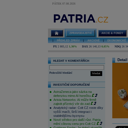
PÁTEK 07.08.2026
ZPRAVODAJSTVÍ
AKCIE & FONDY
|
PŘEHLED ZPRÁV
|
AKCIOVÉ
|
EKONOMICKÉ
PX
2 805,12
1,30%
DAX
26 140,13
0,05%
NDQ
26 3
Detail
HLEDAT V KOMENTÁŘÍCH
Pokročilé hledání
hledat
INVESTIČNÍ DOPORUČENÍ
AstraZeneca jako sázka na
defenzivu mimo AI horečku
Arista Networks: AI může firmě
zajistit příznivý vítr do zad
Analytický radar: Colt CZ roste díky
vyšší marži, širší integraci i
stabilnějšímu byznysu
Nové střelivo pro další růst. Patria
mění cílovou cenu pro Colt CZ
Goldman Sachs: Je dobrý okamžik