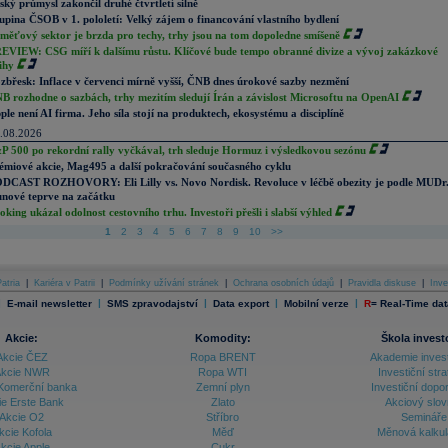
ský průmysl zakončil druhé čtvrtletí silně
upina ČSOB v 1. pololetí: Velký zájem o financování vlastního bydlení
měťový sektor je brzda pro techy, trhy jsou na tom dopoledne smíšeně
EVIEW: CSG míří k dalšímu růstu. Klíčové bude tempo obranné divize a vývoj zakázkové
ihy
zbřesk: Inflace v červenci mírně vyšší, ČNB dnes úrokové sazby nezmění
B rozhodne o sazbách, trhy mezitím sledují Írán a závislost Microsoftu na OpenAI
ple není AI firma. Jeho síla stojí na produktech, ekosystému a disciplíně
.08.2026
P 500 po rekordní rally vyčkával, trh sleduje Hormuz i výsledkovou sezónu
émiové akcie, Mag495 a další pokračování současného cyklu
DCAST ROZHOVORY: Eli Lilly vs. Novo Nordisk. Revoluce v léčbě obezity je podle MUDr
nové teprve na začátku
oking ukázal odolnost cestovního trhu. Investoři přešli i slabší výhled
1
2
3
4
5
6
7
8
9
10
>>
atria
|
Kariéra v Patrii
|
Podmínky užívání stránek
|
Ochrana osobních údajů
|
Pravidla diskuse
|
Inve
|
|
|
|
|
E-mail newsletter
SMS zpravodajství
Data export
Mobilní verze
R
=
Real-Time dat
Akcie:
Komodity:
Škola invest
Akcie ČEZ
Ropa BRENT
Akademie inves
kcie NWR
Ropa WTI
Investiční stra
Komerční banka
Zemní plyn
Investiční dopo
ie Erste Bank
Zlato
Akciový slov
Akcie O2
Stříbro
Semináře
kcie Kofola
Měď
Měnová kalku
kcie Apple
Cukr