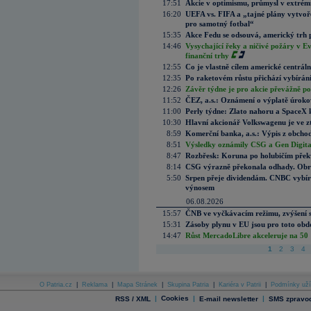
17:51
Akcie v optimismu, průmysl v extrémn
16:20
UEFA vs. FIFA a „tajné plány vytvoř
pro samotný fotbal“
15:35
Akce Fedu se odsouvá, americký trh 
14:46
Vysychající řeky a ničivé požáry v E
finanční trhy
12:55
Co je vlastně cílem americké centrál
12:35
Po raketovém růstu přichází vybírán
12:26
Závěr týdne je pro akcie převážně po
11:52
ČEZ, a.s.: Oznámení o výplatě úrok
11:00
Perly týdne: Zlato nahoru a SpaceX 
10:30
Hlavní akcionář Volkswagenu je ve z
8:59
Komerční banka, a.s.: Výpis z obchod
8:51
Výsledky oznámily CSG a Gen Digital
8:47
Rozbřesk: Koruna po holubičím přek
8:14
CSG výrazně překonala odhady. Obran
5:50
Srpen přeje dividendám. CNBC vybírá
výnosem
06.08.2026
15:57
ČNB ve vyčkávacím režimu, zvýšení s
15:31
Zásoby plynu v EU jsou pro toto obdo
14:47
Růst MercadoLibre akceleruje na 50 %
1
2
3
4
O Patria.cz
|
Reklama
|
Mapa Stránek
|
Skupina Patria
|
Kariéra v Patrii
|
Podmínky uží
|
Cookies
|
|
RSS / XML
E-mail newsletter
SMS zpravod