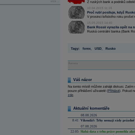
více...
Z ruských bank a podniků odteklo 
10.04.2015 11:16
Proč rubl posiluje, když Rusk
V prosinci loňského roku prošel ru
15.05.2015 14:40
Bank Rossii vyrazila opět na 
Ruská centrální banka (Bank Ross
Tagy:
forex
,
USD
,
Rusko
Reklama
Váš názor
Na tomto místě můžete zahájit diskusi. Zatím
pouze přihlášení uživatelé (
Přihlásit
). Pokud ne
zde
.
Aktuální komentáře
08.08.2026
8:41
Víkendář: Trhy nemají rády prázdné 
07.08.2026
22:05
Slabá data z trhu práce pomohla akc