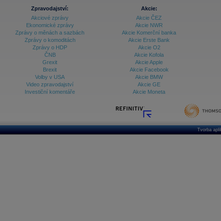
Zpravodajství:
Akcie:
Akciové zprávy
Akcie ČEZ
Ekonomické zprávy
Akcie NWR
Zprávy o měnách a sazbách
Akcie Komerční banka
Zprávy o komoditách
Akcie Erste Bank
Zprávy o HDP
Akcie O2
ČNB
Akcie Kofola
Grexit
Akcie Apple
Brexit
Akcie Facebook
Volby v USA
Akcie BMW
Video zpravodajství
Akcie GE
Investiční komentáře
Akcie Moneta
Tvorba apl