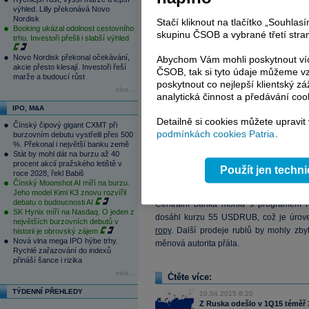
výhled. Lilly překonává Novo
Nordisk
Stačí kliknout na tlačítko „Souhla
Booking ukázal odolnost cestovního
skupinu ČSOB a vybrané třetí stran
trhu. Investoři přešli i slabší výhled
Novo Nordisk překonal očekávání,
Abychom Vám mohli poskytnout víc
akcie přesto klesají. Investoři řeší
ČSOB, tak si tyto údaje můžeme vz
marže a budoucí růst
poskytnout co nejlepší klientský zá
více...
analytická činnost a předávání coo
IPO, M&A
Detailně si cookies můžete upravit
Čínský čipový gigant CXMT při
podmínkách cookies Patria
.
burzovním debutu vystřelil přes 500
%. Překonal i největší banku země
BR zřejmě usoudila, že doplnění devizo
Stát by mohl dát na burzu až 40
procent akcií pražského letiště v
budou následovat až později. Bank Ros
Použít jen techn
roce 2028, řekl Babiš
mld.
USD
, přičemž ke konci května jeji
Čínský Moonshot AI míří na burzu.
Jeho model Kimi K3 znovu rozvířil
debatu o budoucnosti AI
Centrální banka mohla s programem
SK Hynix míří na Nasdaq. O jeden z
dosáhl kurzu 55 USDRUB, což je úrove
největších burzovních debutů v
ropy
. Další prodeje rublů by mohly zby
historii je obrovský zájem
Nová vlna mega IPO hýbe trhy.
měnová autorita přála.
Rychlé zařazování do indexů
přináší šance i rizika
více...
Čtěte více:
TÝDENNÍ PŘEHLEDY
10.04.2015 8:20
Z Ruska odešlo v 1Q15 téměř 