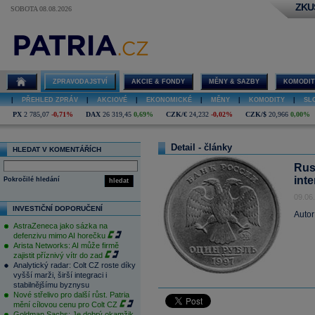
ZKU
SOBOTA 08.08.2026
ZPRAVODAJSTVÍ
AKCIE & FONDY
MĚNY & SAZBY
KOMODIT
|
PŘEHLED ZPRÁV
|
AKCIOVÉ
|
EKONOMICKÉ
|
MĚNY
|
KOMODITY
|
SL
PX
2 785,07
-0,71%
DAX
26 319,45
0,69%
CZK/€
24,232
-0,02%
CZK/$
20,966
0,00%
Detail - články
HLEDAT V KOMENTÁŘÍCH
Rus
int
Pokročilé hledání
hledat
09.06
INVESTIČNÍ DOPORUČENÍ
Autor
AstraZeneca jako sázka na
defenzivu mimo AI horečku
Arista Networks: AI může firmě
zajistit příznivý vítr do zad
Analytický radar: Colt CZ roste díky
vyšší marži, širší integraci i
stabilnějšímu byznysu
Nové střelivo pro další růst. Patria
mění cílovou cenu pro Colt CZ
Goldman Sachs: Je dobrý okamžik