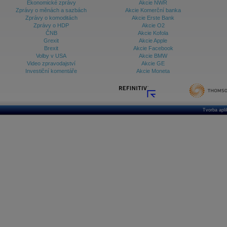
Ekonomické zprávy
Akcie NWR
Zprávy o měnách a sazbách
Akcie Komerční banka
Zprávy o komoditách
Akcie Erste Bank
Zprávy o HDP
Akcie O2
ČNB
Akcie Kofola
Grexit
Akcie Apple
Brexit
Akcie Facebook
Volby v USA
Akcie BMW
Video zpravodajství
Akcie GE
Investiční komentáře
Akcie Moneta
Tvorba apl