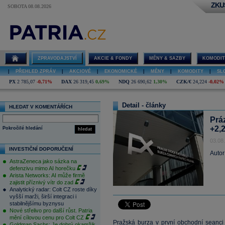
ZKU
SOBOTA 08.08.2026
ZPRAVODAJSTVÍ
AKCIE & FONDY
MĚNY & SAZBY
KOMODIT
|
PŘEHLED ZPRÁV
|
AKCIOVÉ
|
EKONOMICKÉ
|
MĚNY
|
KOMODITY
|
SL
PX
2 785,07
-0,71%
DAX
26 319,45
0,69%
NDQ
26 690,62
1,30%
CZK/€
24,224
-0,02%
Detail - články
HLEDAT V KOMENTÁŘÍCH
Prá
+2,
Pokročilé hledání
hledat
03.08
INVESTIČNÍ DOPORUČENÍ
Autor
AstraZeneca jako sázka na
defenzivu mimo AI horečku
Arista Networks: AI může firmě
zajistit příznivý vítr do zad
Analytický radar: Colt CZ roste díky
vyšší marži, širší integraci i
stabilnějšímu byznysu
Nové střelivo pro další růst. Patria
mění cílovou cenu pro Colt CZ
Pražská burza v první obchodní seanci
Goldman Sachs: Je dobrý okamžik