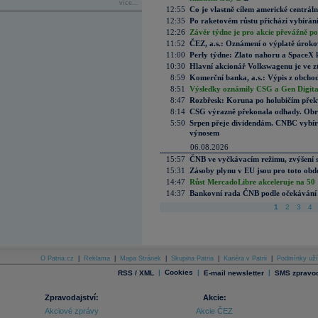
více...
12:55
Co je vlastně cílem americké centrál
12:35
Po raketovém růstu přichází vybírán
12:26
Závěr týdne je pro akcie převážně po
11:52
ČEZ, a.s.: Oznámení o výplatě úrok
11:00
Perly týdne: Zlato nahoru a SpaceX 
10:30
Hlavní akcionář Volkswagenu je ve z
8:59
Komerční banka, a.s.: Výpis z obchod
8:51
Výsledky oznámily CSG a Gen Digital
8:47
Rozbřesk: Koruna po holubičím přek
8:14
CSG výrazně překonala odhady. Obran
5:50
Srpen přeje dividendám. CNBC vybírá
výnosem
06.08.2026
15:57
ČNB ve vyčkávacím režimu, zvýšení s
15:31
Zásoby plynu v EU jsou pro toto obdo
14:47
Růst MercadoLibre akceleruje na 50 %
14:37
Bankovní rada ČNB podle očekávání 
1
2
3
4
O Patria.cz
|
Reklama
|
Mapa Stránek
|
Skupina Patria
|
Kariéra v Patrii
|
Podmínky uží
|
Cookies
|
|
RSS / XML
E-mail newsletter
SMS zpravod
Zpravodajství:
Akcie:
Akciové zprávy
Akcie ČEZ