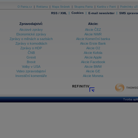
O Patria.cz
|
Reklama
|
Mapa Stránek
|
Skupina Patria
|
Kariéra v Patrii
|
Podmínky uží
|
Cookies
|
|
RSS / XML
E-mail newsletter
SMS zpravod
Zpravodajství:
Akcie:
Akciové zprávy
Akcie ČEZ
Ekonomické zprávy
Akcie NWR
Zprávy o měnách a sazbách
Akcie Komerční banka
Zprávy o komoditách
Akcie Erste Bank
Zprávy o HDP
Akcie O2
ČNB
Akcie Kofola
Grexit
Akcie Apple
Brexit
Akcie Facebook
Volby v USA
Akcie BMW
Video zpravodajství
Akcie GE
Investiční komentáře
Akcie Moneta
Tvorba apl