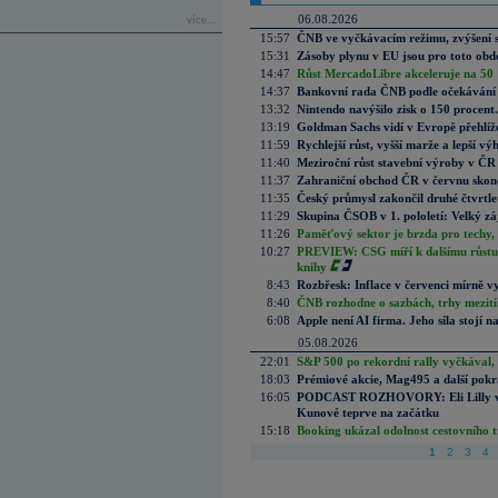
06.08.2026
více...
15:57
ČNB ve vyčkávacím režimu, zvýšení s
15:31
Zásoby plynu v EU jsou pro toto obdo
14:47
Růst MercadoLibre akceleruje na 50 %
14:37
Bankovní rada ČNB podle očekávání 
13:32
Nintendo navýšilo zisk o 150 procen
13:19
Goldman Sachs vidí v Evropě přehlíže
11:59
Rychlejší růst, vyšší marže a lepší v
11:40
Meziroční růst stavební výroby v ČR
11:37
Zahraniční obchod ČR v červnu skonč
11:35
Český průmysl zakončil druhé čtvrtlet
11:29
Skupina ČSOB v 1. pololetí: Velký zá
11:26
Paměťový sektor je brzda pro techy,
10:27
PREVIEW: CSG míří k dalšímu růstu.
knihy
8:43
Rozbřesk: Inflace v červenci mírně v
8:40
ČNB rozhodne o sazbách, trhy mezitím
6:08
Apple není AI firma. Jeho síla stojí n
05.08.2026
22:01
S&P 500 po rekordní rally vyčkával,
18:03
Prémiové akcie, Mag495 a další pokr
16:05
PODCAST ROZHOVORY: Eli Lilly vs. 
Kunové teprve na začátku
15:18
Booking ukázal odolnost cestovního trh
1
2
3
4