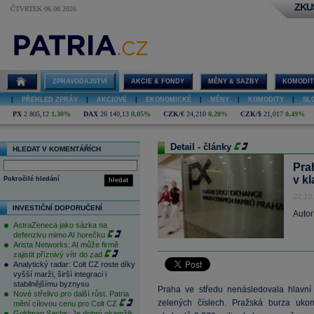
ZKU
ČTVRTEK 06.08.2026
ZPRAVODAJSTVÍ
AKCIE & FONDY
MĚNY & SAZBY
KOMODIT
|
PŘEHLED ZPRÁV
|
AKCIOVÉ
|
EKONOMICKÉ
|
MĚNY
|
KOMODITY
|
SL
PX
2 805,12
1,30%
DAX
26 140,13
0,05%
CZK/€
24,210
0,20%
CZK/$
21,017
0,49%
Detail - články
HLEDAT V KOMENTÁŘÍCH
Pra
v k
Pokročilé hledání
hledat
22.10
INVESTIČNÍ DOPORUČENÍ
Autor
AstraZeneca jako sázka na
defenzivu mimo AI horečku
Arista Networks: AI může firmě
zajistit příznivý vítr do zad
Analytický radar: Colt CZ roste díky
vyšší marži, širší integraci i
stabilnějšímu byznysu
Praha ve středu nenásledovala hlavní
Nové střelivo pro další růst. Patria
zelených číslech. Pražská burza uko
mění cílovou cenu pro Colt CZ
Goldman Sachs: Je dobrý okamžik