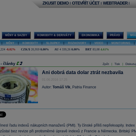
ZKUSIT DEMO
OTEVŘÍT ÚČET
WEBTRADER
|
|
|
MĚNY & SAZBY
KOMODITY & DERIVÁTY
EKONOMIKA
PRÁVO
MOJ
|
MĚNY
|
KOMODITY
|
SLOUPKY
|
ROZHOVORY
|
VIDEO
|
MONITORING
|
,224
-0,02%
CZK/$
20,959
0,00%
AU
4 339,26
0,00%
BRT
83,08
4,61%
 - články
Zpět
Tisk
Diskutu
|
|
Ani dobrá data dolar ztrát nezbavila
01.06.2016 17:25
Autor:
Tomáš Vlk
, Patria Finance
inesl řadu indexů nákupních manažerů (PMI). Ty čínské příliš nepřekvapily. Index 
zůstal bez revize při protisměrné úpravě indexů z Francie a Německa. Britský PM