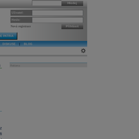
Hledej
Uživatel:
Heslo:
Nová registrace
Přihlásit
E PATRIA
DISKUSE
|
BLOG
j
Reklama
z
I