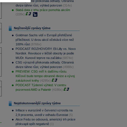
CSG výrazně překonala odhady. Obranná
divize táhne růst, výhled potvrzen
(314x)
Slabá data z trhu práce pomohla akciím
(228x)
Nejčtenější zprávy týdne
Goldman Sachs vidí v Evropě přehlížené
příležitosti. U dvou akcií očekává více než
100% růst
(8766x)
PODCAST ROZHOVORY: Eli Lilly vs. Novo
Nordisk. Revoluce v léčbě obezity je podle
MUDr. Kunové teprve na začátku
(6874x)
CSG výrazně překonala odhady. Obranná
divize táhne růst, výhled potvrzen
(4988x)
PREVIEW: CSG míří k dalšímu růstu.
Klíčové bude tempo obranné divize a vývoj
zakázkové knihy
(4295x)
PODCAST Týdenní výhled: V centru
pozornosti AMD a Palantir
(4186x)
Nejdiskutovanější zprávy týdne
Inflace v eurozóně v červenci vzrostla na
2,9 procenta, uvedl v odhadu Eurostat
(5)
Akce Fedu se odsouvá, americký trh práce
překvapil opět negativně
(1)