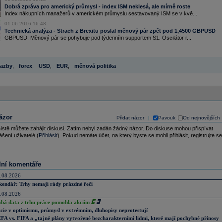
Dobrá zpráva pro americký průmysl - index ISM neklesá, ale mírně roste
Index nákupních manažerů v americkém průmyslu sestavovaný ISM se v kvě...
01.06.2016 16:48
Technická analýza - Strach z Brexitu poslal měnový pár zpět pod 1,4500 GBPUSD
GBPUSD: Měnový pár se pohybuje pod týdenním supportem S1. Oscilátor r...
azby
,
forex
,
USD
,
EUR
,
měnová politika
ázor
Přidat názor
Pavouk
Od nejnovějších
|
ístě můžete zahájit diskusi. Zatím nebyl zadán žádný názor. Do diskuse mohou přispívat
ášení uživatelé (
Přihlásit
). Pokud nemáte účet, na který byste se mohli přihlásit, registrujte se
lní komentáře
.08.2026
kendář: Trhy nemají rády prázdné řeči
.08.2026
abá data z trhu práce pomohla akciím
cie v optimismu, průmysl v extrémním, dluhopisy neprotestují
FA vs. FIFA a „tajné plány vytvořené bezcharakterními lidmi, které mají pochybné přínosy