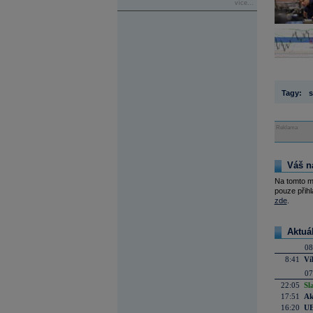
více...
Tagy:
s
Reklama
Váš n
Na tomto m
pouze přihl
zde
.
Aktuá
08
8:41
Ví
07
22:05
Sl
17:51
Ak
16:20
UE