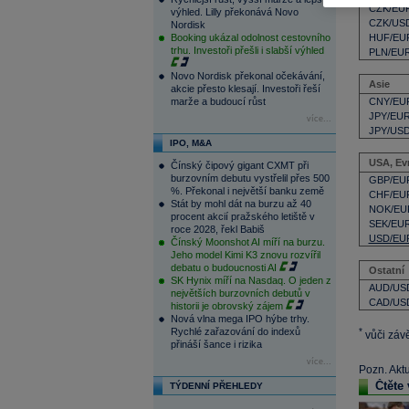
CZK/EU
výhled. Lilly překonává Novo
CZK/US
Nordisk
Booking ukázal odolnost cestovního
HUF/EU
trhu. Investoři přešli i slabší výhled
PLN/EU
Novo Nordisk překonal očekávání,
Asie
akcie přesto klesají. Investoři řeší
marže a budoucí růst
CNY/EU
JPY/EU
více...
JPY/US
IPO, M&A
USA, Ev
Čínský čipový gigant CXMT při
burzovním debutu vystřelil přes 500
GBP/EU
%. Překonal i největší banku země
CHF/EU
Stát by mohl dát na burzu až 40
NOK/EU
procent akcií pražského letiště v
SEK/EU
roce 2028, řekl Babiš
USD/EU
Čínský Moonshot AI míří na burzu.
Jeho model Kimi K3 znovu rozvířil
debatu o budoucnosti AI
Ostatní
SK Hynix míří na Nasdaq. O jeden z
AUD/US
největších burzovních debutů v
CAD/US
historii je obrovský zájem
Nová vlna mega IPO hýbe trhy.
Rychlé zařazování do indexů
*
vůči záv
přináší šance i rizika
více...
Pozn. Akt
Čtěte 
TÝDENNÍ PŘEHLEDY