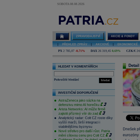
SOBOTA 08.08.2026
ZPRAVODAJSTVÍ
AKCIE & FONDY
|
PŘEHLED ZPRÁV
|
AKCIOVÉ
|
EKONOMICKÉ
PX
2 785,07
-0,71%
DAX
26 319,45
0,69%
CZK/€
24
Detail
HLEDAT V KOMENTÁŘÍCH
Pokročilé hledání
hledat
INVESTIČNÍ DOPORUČENÍ
AstraZeneca jako sázka na
defenzivu mimo AI horečku
Arista Networks: AI může firmě
zajistit příznivý vítr do zad
Analytický radar: Colt CZ roste díky
vyšší marži, širší integraci i
stabilnějšímu byznysu
Dnešek př
Nové střelivo pro další růst. Patria
eurozóny 
mění cílovou cenu pro Colt CZ
Goldman Sachs: Je dobrý okamžik