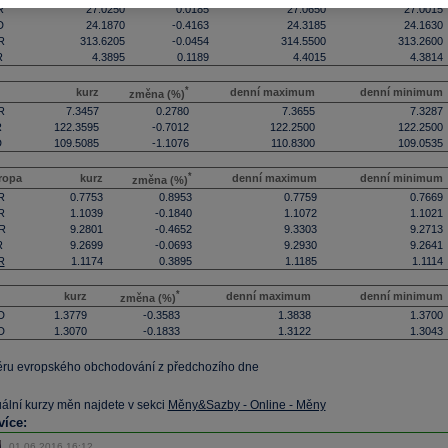
R
27.0250
0.0185
27.0650
27.0015
D
24.1870
-0.4163
24.3185
24.1630
R
313.6205
-0.0454
314.5500
313.2600
R
4.3895
0.1189
4.4015
4.3814
*
kurz
denní maximum
denní minimum
změna (%)
R
7.3457
0.2780
7.3655
7.3287
R
122.3595
-0.7012
122.2500
122.2500
D
109.5085
-1.1076
110.8300
109.0535
*
ropa
kurz
denní maximum
denní minimum
změna (%)
R
0.7753
0.8953
0.7759
0.7669
R
1.1039
-0.1840
1.1072
1.1021
R
9.2801
-0.4652
9.3303
9.2713
R
9.2699
-0.0693
9.2930
9.2641
R
1.1174
0.3895
1.1185
1.1114
*
kurz
denní maximum
denní minimum
změna (%)
D
1.3779
-0.3583
1.3838
1.3700
D
1.3070
-0.1833
1.3122
1.3043
ěru evropského obchodování z předchozího dne
uální kurzy měn najdete v sekci
Měny&Sazby - Online - Měny
více:
01.06.2016 16:12