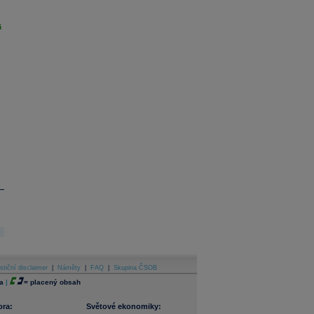
i
stiční disclaimer
|
Náměty
|
FAQ
|
Skupina ČSOB
a
|
=
placený obsah
ora:
Světové ekonomiky: