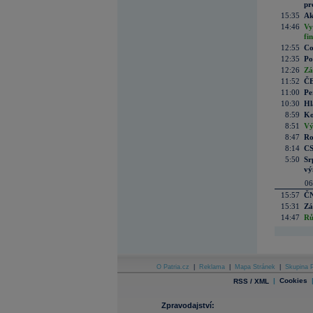
pr
15:35
Ak
14:46
Vy
fi
12:55
Co
12:35
Po
12:26
Zá
11:52
ČE
11:00
Pe
10:30
Hl
8:59
Ko
8:51
Vý
8:47
Ro
8:14
CS
5:50
Sr
vý
06
15:57
ČN
15:31
Zá
14:47
Rů
O Patria.cz
|
Reklama
|
Mapa Stránek
|
Skupina P
|
Cookies
RSS / XML
Zpravodajství: