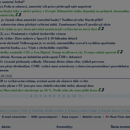
o samotný fotbal“
ce Fedu se odsouvá, americký trh práce překvapil opět negativně
sychající řeky a ničivé požáry v Evropě. Klimatická rizika dopadají na průmysl, ekonomiku 
nanční trhy
 je vlastně cílem americké centrální banky? Nasliboval toho Warsh příliš?
 raketovém růstu přichází vybírání zisků. Zaměstnanci SpaceX prodávají akcie
věr týdne je pro akcie převážně pozitivní při vyčkávání na nová data
Z, a.s.: Oznámení o výplatě úrokového výnosu
rly týdne: Zlato nahoru a SpaceX k 10 bilionům dolarů
avní akcionář Volkswagenu je ve ztrátě, automobilku vyzval k rychlým opatřením
merční banka, a.s.: Výpis z obchodního rejstříku
sledky oznámily CSG a Gen Digital, Trump uvalil nová cla. Evropa zahájí opatrně
zbřesk: Koruna po holubičím překvapení ČNB v defenzivě
G výrazně překonala odhady. Obranná divize táhne růst, výhled potvrzen
pen přeje dividendám. CNBC vybírá mezi aristokraty s růstovým potenciálem i pravidelným
nosem
.08.2026
B ve vyčkávacím režimu, zvýšení sazeb ale zůstává dále ve hře
soby plynu v EU jsou pro toto období rekordně nízké, ukazují data
st MercadoLibre akceleruje na 50 %. Podle trhu ale roste příliš draze
1
2
3
4
5
6
7
8
9
10
>>
atria
|
Kariéra v Patrii
|
Podmínky užívání stránek
|
Ochrana osobních údajů
|
Pravidla diskuse
|
Inve
|
|
|
|
|
E-mail newsletter
SMS zpravodajství
Data export
Mobilní verze
R
=
Real-Time dat
Akcie:
Komodity:
Škola invest