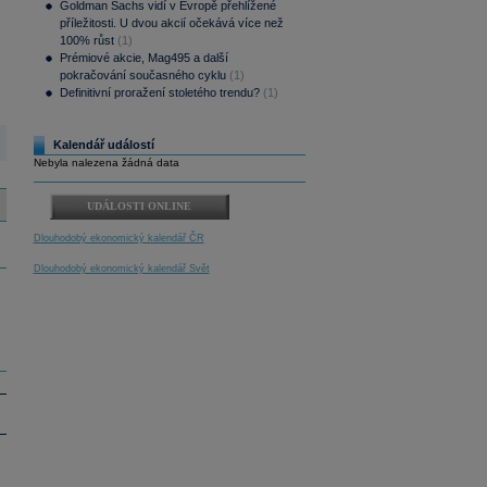
Goldman Sachs vidí v Evropě přehlížené
příležitosti. U dvou akcií očekává více než
100% růst
(1)
Prémiové akcie, Mag495 a další
pokračování současného cyklu
(1)
Definitivní proražení stoletého trendu?
(1)
Kalendář událostí
Nebyla nalezena žádná data
UDÁLOSTI ONLINE
Dlouhodobý ekonomický kalendář ČR
Dlouhodobý ekonomický kalendář Svět