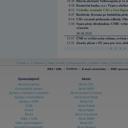
10:30
Hlavní akcionář Volkswagenu je ve z
8:59
Komerční banka, a.s.: Výpis z obchod
8:51
Výsledky oznámily CSG a Gen Digital
8:47
Rozbřesk: Koruna po holubičím přek
8:14
CSG výrazně překonala odhady. Obran
5:50
Srpen přeje dividendám. CNBC vybírá
výnosem
06.08.2026
15:57
ČNB ve vyčkávacím režimu, zvýšení s
15:31
Zásoby plynu v EU jsou pro toto obdo
1
2
3
4
O Patria.cz
|
Reklama
|
Mapa Stránek
|
Skupina Patria
|
Kariéra v Patrii
|
Podmínky uží
|
Cookies
|
|
RSS / XML
E-mail newsletter
SMS zpravod
Zpravodajství:
Akcie:
Akciové zprávy
Akcie ČEZ
Ekonomické zprávy
Akcie NWR
Zprávy o měnách a sazbách
Akcie Komerční banka
Zprávy o komoditách
Akcie Erste Bank
Zprávy o HDP
Akcie O2
ČNB
Akcie Kofola
Grexit
Akcie Apple
Brexit
Akcie Facebook
Volby v USA
Akcie BMW
Video zpravodajství
Akcie GE
Investiční komentáře
Akcie Moneta