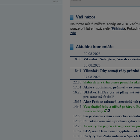
Reklama
více...
Váš názor
Na tomto místě můžete zahájit diskusi. Zatím
pouze přihlášení uživatelé (
Přihlásit
). Pokud ne
zde
.
Aktuální komentáře
09.08.2026
8:35
Víkendář: Nebojte se, Warsh ve skute
08.08.2026
8:41
Víkendář: Trhy nemají rády prázdné 
07.08.2026
22:05
Slabá data z trhu práce pomohla akc
17:51
Akcie v optimismu, průmysl v extrémn
16:20
UEFA vs. FIFA a „tajné plány vytvoř
pro samotný fotbal“
15:35
Akce Fedu se odsouvá, americký trh 
14:46
Vysychající řeky a ničivé požáry v E
finanční trhy
12:55
Co je vlastně cílem americké centrál
12:35
Po raketovém růstu přichází vybírán
12:26
Závěr týdne je pro akcie převážně po
11:52
ČEZ, a.s.: Oznámení o výplatě úrok
11:00
Perly týdne: Zlato nahoru a SpaceX 