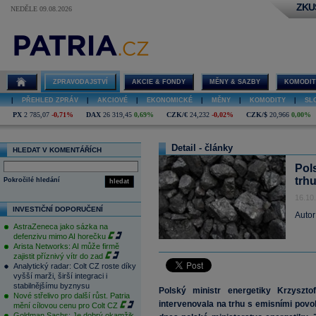
ZKU
NEDĚLE 09.08.2026
ZPRAVODAJSTVÍ
AKCIE & FONDY
MĚNY & SAZBY
KOMODIT
|
PŘEHLED ZPRÁV
|
AKCIOVÉ
|
EKONOMICKÉ
|
MĚNY
|
KOMODITY
|
SL
PX
2 785,07
-0,71%
DAX
26 319,45
0,69%
CZK/€
24,232
-0,02%
CZK/$
20,966
0,00%
Detail - články
HLEDAT V KOMENTÁŘÍCH
Pol
trh
Pokročilé hledání
hledat
16.10
INVESTIČNÍ DOPORUČENÍ
Autor
AstraZeneca jako sázka na
defenzivu mimo AI horečku
Arista Networks: AI může firmě
zajistit příznivý vítr do zad
Analytický radar: Colt CZ roste díky
vyšší marži, širší integraci i
stabilnějšímu byznysu
Polský ministr energetiky Krzyszt
Nové střelivo pro další růst. Patria
intervenovala na trhu s emisními povo
mění cílovou cenu pro Colt CZ
Goldman Sachs: Je dobrý okamžik