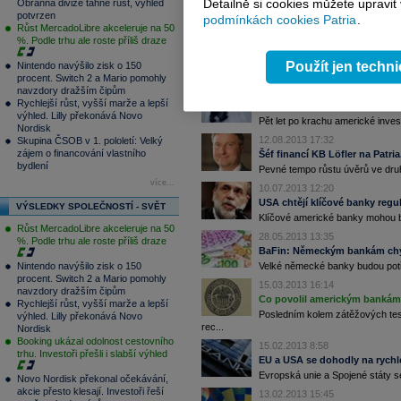
Detailně si cookies můžete upravit
Obranná divize táhne růst, výhled
Prověrka 128 evropských bank
potvrzen
podmínkách cookies Patria
.
Evropská centrální banka, která 
Růst MercadoLibre akceleruje na 50
%. Podle trhu ale roste příliš draze
21.10.2013 8:23
ČNB zvolila čtyři systémové b
Použít jen techn
Nintendo navýšilo zisk o 150
Česká národní banka za účelem od
procent. Switch 2 a Mario pomohly
navzdory dražším čipům
06.09.2013 19:52
Rychlejší růst, vyšší marže a lepší
Selhání volnotržního finančni
výhled. Lilly překonává Novo
Pět let po krachu americké inves
Nordisk
12.08.2013 17:32
Skupina ČSOB v 1. pololetí: Velký
zájem o financování vlastního
Šéf financí KB Löfler na Patri
bydlení
Pevné tempo růstu úvěrů ve druhé 
více...
10.07.2013 12:20
USA chtějí klíčové banky regul
VÝSLEDKY SPOLEČNOSTÍ - SVĚT
Klíčové americké banky mohou být
Růst MercadoLibre akceleruje na 50
28.05.2013 13:35
%. Podle trhu ale roste příliš draze
BaFin: Německým bankám chybí
Velké německé banky budou potřeb
Nintendo navýšilo zisk o 150
procent. Switch 2 a Mario pomohly
15.03.2013 16:14
navzdory dražším čipům
Co povolil americkým bankám
Rychlejší růst, vyšší marže a lepší
Posledním kolem zátěžových test
výhled. Lilly překonává Novo
rec...
Nordisk
Booking ukázal odolnost cestovního
15.02.2013 8:58
trhu. Investoři přešli i slabší výhled
EU a USA se dohodly na rychlé
Evropská unie a Spojené státy se
Novo Nordisk překonal očekávání,
akcie přesto klesají. Investoři řeší
13.02.2013 15:45