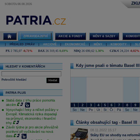
ZKU
SOBOTA 08.08.2026
Basel III
ZPRAVODAJSTVÍ
AKCIE & FONDY
MĚNY & SAZBY
KOMODIT
|
PŘEHLED ZPRÁV
|
AKCIOVÉ
|
EKONOMICKÉ
|
MĚNY
|
KOMODITY
|
SL
PX
2 785,07
-0,71%
DAX
26 319,45
0,69%
NDQ
26 690,62
1,30%
CZK/€
24,224
-0,02%
Kdy jsme psali o tématu Basel III
HLEDAT V KOMENTÁŘÍCH
Pokročilé hledání
hledat
PATRIA PLUS
Slabá data z trhu práce pomohla
akciím
1
2
3
4
5
6
7
8
9
So
Ne
Po
Út
St
Čt
Pá
So
Ne
Vysychající řeky a ničivé požáry v
Evropě. Klimatická rizika dopadají
na průmysl, ekonomiku i finanční
Články obsahující tag - Basel III
trhy
Závěr týdne je pro akcie převážně
08.11.2022 15:17
pozitivní při vyčkávání na nová
Státy EU se shodly na reformě
data