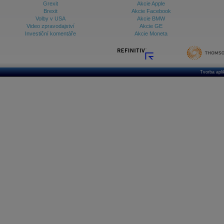
Grexit
Akcie Apple
Brexit
Akcie Facebook
Volby v USA
Akcie BMW
Video zpravodajství
Akcie GE
Investiční komentáře
Akcie Moneta
Tvorba apl