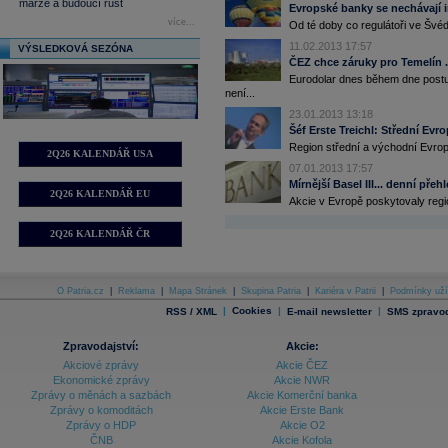
marže a budoucí růst
Evropské banky se nechávají
více...
Od té doby co regulátoři ve Švéds
11.02.2013 17:57
VÝSLEDKOVÁ SEZÓNA
ČEZ chce záruky pro Temelín ..
Eurodolar dnes během dne postup
není...
23.01.2013 13:18
Šéf Erste Treichl: Střední Evr
Region střední a východní Evropy 
2Q26 KALENDÁŘ USA
07.01.2013 17:57
Mírnější Basel III... denní přeh
2Q26 KALENDÁŘ EU
Akcie v Evropě poskytovaly regi
2Q26 KALENDÁŘ ČR
O Patria.cz
|
Reklama
|
Mapa Stránek
|
Skupina Patria
|
Kariéra v Patrii
|
Podmínky uží
|
Cookies
|
|
RSS / XML
E-mail newsletter
SMS zpravod
Zpravodajství:
Akcie:
Akciové zprávy
Akcie ČEZ
Ekonomické zprávy
Akcie NWR
Zprávy o měnách a sazbách
Akcie Komerční banka
Zprávy o komoditách
Akcie Erste Bank
Zprávy o HDP
Akcie O2
ČNB
Akcie Kofola