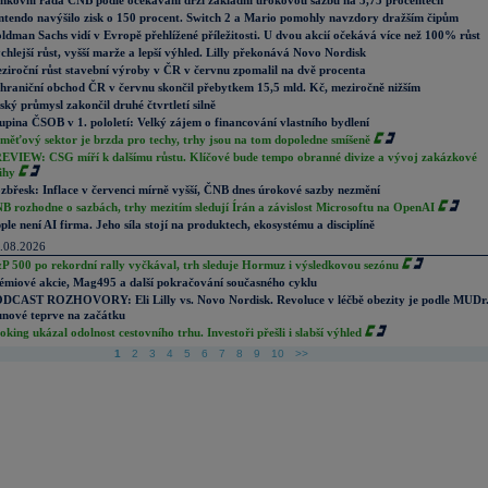
nkovní rada ČNB podle očekávání drží základní úrokovou sazbu na 3,75 procentech
ntendo navýšilo zisk o 150 procent. Switch 2 a Mario pomohly navzdory dražším čipům
ldman Sachs vidí v Evropě přehlížené příležitosti. U dvou akcií očekává více než 100% růst
chlejší růst, vyšší marže a lepší výhled. Lilly překonává Novo Nordisk
ziroční růst stavební výroby v ČR v červnu zpomalil na dvě procenta
hraniční obchod ČR v červnu skončil přebytkem 15,5 mld. Kč, meziročně nižším
ský průmysl zakončil druhé čtvrtletí silně
upina ČSOB v 1. pololetí: Velký zájem o financování vlastního bydlení
měťový sektor je brzda pro techy, trhy jsou na tom dopoledne smíšeně
EVIEW: CSG míří k dalšímu růstu. Klíčové bude tempo obranné divize a vývoj zakázkové
ihy
zbřesk: Inflace v červenci mírně vyšší, ČNB dnes úrokové sazby nezmění
B rozhodne o sazbách, trhy mezitím sledují Írán a závislost Microsoftu na OpenAI
ple není AI firma. Jeho síla stojí na produktech, ekosystému a disciplíně
.08.2026
P 500 po rekordní rally vyčkával, trh sleduje Hormuz i výsledkovou sezónu
émiové akcie, Mag495 a další pokračování současného cyklu
DCAST ROZHOVORY: Eli Lilly vs. Novo Nordisk. Revoluce v léčbě obezity je podle MUDr
nové teprve na začátku
oking ukázal odolnost cestovního trhu. Investoři přešli i slabší výhled
1
2
3
4
5
6
7
8
9
10
>>