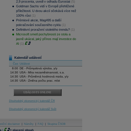
2,9 procenta, uvedl v odhadu Eurostat
(5)
Goldman Sachs vidí v Evropě přehlížené
příležitosti. U dvou akcií očekává více než
100% růst
(1)
Prémiové akcie, Mag495 a další
pokračování současného cyklu
(1)
Definitivní proražení stoletého trendu?
(1)
Microsoft smetl pochybnosti ze stolu a
jasně ukázal, jaký přínos mají investice do
AI
(1)
Kalendář událostí
Čas
Událost
8:00
DE - Průmyslová výroba, y/y
14:30
USA - Míra nezaměstnanosti, s.a.
14:30
USA - Průměrná hodinová mzda, y/y
14:30
USA - Změna počtu prac. míst
UDÁLOSTI ONLINE
Dlouhodobý ekonomický kalendář ČR
Dlouhodobý ekonomický kalendář Svět
stiční disclaimer
|
Náměty
|
FAQ
|
Skupina ČSOB
a
|
=
placený obsah