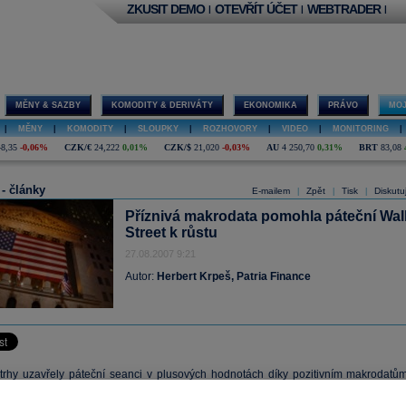
ZKUSIT DEMO
OTEVŘÍT ÚČET
WEBTRADER
|
|
|
MĚNY & SAZBY
KOMODITY & DERIVÁTY
EKONOMIKA
PRÁVO
MOJ
|
MĚNY
|
KOMODITY
|
SLOUPKY
|
ROZHOVORY
|
VIDEO
|
MONITORING
|
48,35
-0,06%
CZK/€
24,222
0,01%
CZK/$
21,020
-0,03%
AU
4 250,70
0,31%
BRT
83,08
 - články
E-mailem
Zpět
Tisk
Diskutu
|
|
|
Příznivá makrodata pomohla páteční Wal
Street k růstu
27.08.2007 9:21
Autor:
Herbert Krpeš, Patria Finance
trhy uzavřely páteční seanci v plusových hodnotách díky pozitivním makrodatům
návky zboží dlouhodobé spotřeby, tak prodej nových domů byl v minulém měsíc