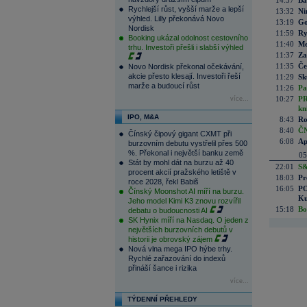
14:37
Ba
Rychlejší růst, vyšší marže a lepší
13:32
Ni
výhled. Lilly překonává Novo
13:19
Go
Nordisk
11:59
Ry
Booking ukázal odolnost cestovního
11:40
Me
trhu. Investoři přešli i slabší výhled
11:37
Za
11:35
Če
Novo Nordisk překonal očekávání,
akcie přesto klesají. Investoři řeší
11:29
Sk
marže a budoucí růst
11:26
Pa
10:27
PR
více...
kn
IPO, M&A
8:43
Ro
8:40
ČN
Čínský čipový gigant CXMT při
6:08
Ap
burzovním debutu vystřelil přes 500
%. Překonal i největší banku země
05
Stát by mohl dát na burzu až 40
22:01
S&
procent akcií pražského letiště v
18:03
Pr
roce 2028, řekl Babiš
16:05
PO
Čínský Moonshot AI míří na burzu.
Ku
Jeho model Kimi K3 znovu rozvířil
15:18
Bo
debatu o budoucnosti AI
SK Hynix míří na Nasdaq. O jeden z
největších burzovních debutů v
historii je obrovský zájem
Nová vlna mega IPO hýbe trhy.
Rychlé zařazování do indexů
přináší šance i rizika
více...
TÝDENNÍ PŘEHLEDY