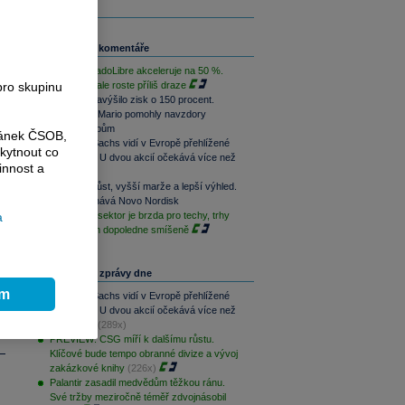
o
Související komentáře
6
a
Růst MercadoLibre akceleruje na 50 %.
pro skupinu
Podle trhu ale roste příliš draze
é
Nintendo navýšilo zisk o 150 procent.
ll
Switch 2 a Mario pomohly navzdory
u
dražším čipům
ránek ČSOB,
Goldman Sachs vidí v Evropě přehlížené
kytnout co
příležitosti. U dvou akcií očekává více než
innost a
100% růst
Rychlejší růst, vyšší marže a lepší výhled.
Lilly překonává Novo Nordisk
a
Paměťový sektor je brzda pro techy, trhy
jsou na tom dopoledne smíšeně
Nejčtenější zprávy dne
ím
Goldman Sachs vidí v Evropě přehlížené
příležitosti. U dvou akcií očekává více než
100% růst
(289x)
PREVIEW: CSG míří k dalšímu růstu.
Klíčové bude tempo obranné divize a vývoj
zakázkové knihy
(226x)
Palantir zasadil medvědům těžkou ránu.
Své tržby meziročně téměř zdvojnásobil