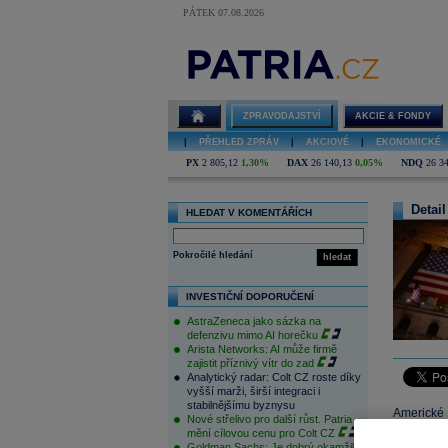
PÁTEK 07.08.2026
ZPRAVODAJSTVÍ
AKCIE & FONDY
|
PŘEHLED ZPRÁV
|
AKCIOVÉ
|
EKONOMICKÉ
PX
2 805,12
1,30%
DAX
26 140,13
0,05%
NDQ
26 3
Detail
HLEDAT V KOMENTÁŘÍCH
Pokročilé hledání
hledat
INVESTIČNÍ DOPORUČENÍ
AstraZeneca jako sázka na
defenzivu mimo AI horečku
Arista Networks: AI může firmě
zajistit příznivý vítr do zad
Analytický radar: Colt CZ roste díky
vyšší marži, širší integraci i
stabilnějšímu byznysu
Americké 
Nové střelivo pro další růst. Patria
Jak objed
mění cílovou cenu pro Colt CZ
Goldman Sachs: Je dobrý okamžik