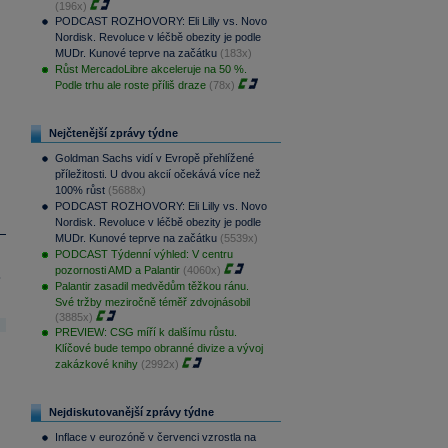
(196x)
PODCAST ROZHOVORY: Eli Lilly vs. Novo
Nordisk. Revoluce v léčbě obezity je podle
MUDr. Kunové teprve na začátku
(183x)
Růst MercadoLibre akceleruje na 50 %.
Podle trhu ale roste příliš draze
(78x)
Nejčtenější zprávy týdne
Goldman Sachs vidí v Evropě přehlížené
příležitosti. U dvou akcií očekává více než
100% růst
(5688x)
PODCAST ROZHOVORY: Eli Lilly vs. Novo
Nordisk. Revoluce v léčbě obezity je podle
MUDr. Kunové teprve na začátku
(5539x)
PODCAST Týdenní výhled: V centru
pozornosti AMD a Palantir
(4060x)
.
Palantir zasadil medvědům těžkou ránu.
Své tržby meziročně téměř zdvojnásobil
(3885x)
PREVIEW: CSG míří k dalšímu růstu.
Klíčové bude tempo obranné divize a vývoj
zakázkové knihy
(2992x)
Nejdiskutovanější zprávy týdne
Inflace v eurozóně v červenci vzrostla na