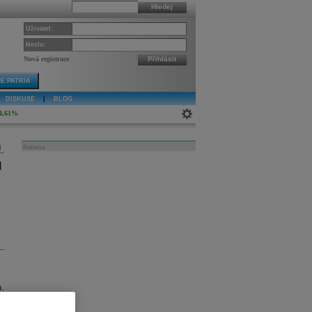
Hledej
Uživatel:
Heslo:
Nová registrace
Přihlásit
E PATRIA
DISKUSE
|
BLOG
4,61%
j
Reklama
l
.
i