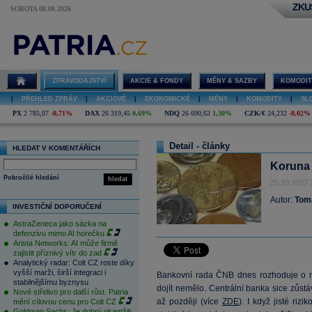
ZKU
SOBOTA 08.08.2026
ZPRAVODAJSTVÍ
AKCIE & FONDY
MĚNY & SAZBY
KOMODIT
|
PŘEHLED ZPRÁV
|
AKCIOVÉ
|
EKONOMICKÉ
|
MĚNY
|
KOMODITY
|
SL
PX
2 785,07
-0,71%
DAX
26 319,45
0,69%
NDQ
26 690,62
1,30%
CZK/€
24,232
-0,02%
Detail - články
HLEDAT V KOMENTÁŘÍCH
Koruna 
Pokročilé hledání
hledat
25.10.2007 
Autor:
Tom
INVESTIČNÍ DOPORUČENÍ
AstraZeneca jako sázka na
defenzivu mimo AI horečku
Arista Networks: AI může firmě
zajistit příznivý vítr do zad
Analytický radar: Colt CZ roste díky
vyšší marži, širší integraci i
Bankovní rada ČNB dnes rozhoduje o 
stabilnějšímu byznysu
dojít nemělo. Centrální banka sice zůst
Nové střelivo pro další růst. Patria
až později (více
ZDE
). I když jisté ri
mění cílovou cenu pro Colt CZ
Goldman Sachs: Je dobrý okamžik