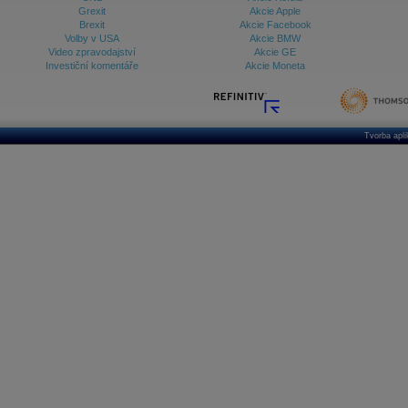
Grexit
Akcie Apple
Brexit
Akcie Facebook
Volby v USA
Akcie BMW
Video zpravodajství
Akcie GE
Investiční komentáře
Akcie Moneta
Tvorba apl