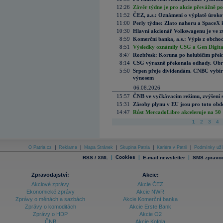
12:26
Závěr týdne je pro akcie převážně po
11:52
ČEZ, a.s.: Oznámení o výplatě úrok
11:00
Perly týdne: Zlato nahoru a SpaceX 
10:30
Hlavní akcionář Volkswagenu je ve z
8:59
Komerční banka, a.s.: Výpis z obchod
8:51
Výsledky oznámily CSG a Gen Digital
8:47
Rozbřesk: Koruna po holubičím přek
8:14
CSG výrazně překonala odhady. Obran
5:50
Srpen přeje dividendám. CNBC vybírá
výnosem
06.08.2026
15:57
ČNB ve vyčkávacím režimu, zvýšení s
15:31
Zásoby plynu v EU jsou pro toto obdo
14:47
Růst MercadoLibre akceleruje na 50 %
1
2
3
4
O Patria.cz
|
Reklama
|
Mapa Stránek
|
Skupina Patria
|
Kariéra v Patrii
|
Podmínky uží
|
Cookies
|
|
RSS / XML
E-mail newsletter
SMS zpravod
Zpravodajství:
Akcie:
Akciové zprávy
Akcie ČEZ
Ekonomické zprávy
Akcie NWR
Zprávy o měnách a sazbách
Akcie Komerční banka
Zprávy o komoditách
Akcie Erste Bank
Zprávy o HDP
Akcie O2
ČNB
Akcie Kofola