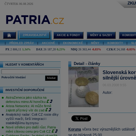
ZKU
ČTVRTEK 06.08.2026
ZPRAVODAJSTVÍ
AKCIE & FONDY
MĚNY & SAZBY
KOMODIT
|
PŘEHLED ZPRÁV
|
AKCIOVÉ
|
EKONOMICKÉ
|
MĚNY
|
KOMODITY
|
SL
PX
2 806,11
1,34%
DAX
26 187,20
0,23%
NDQ
26 363,44
-0,83%
CZK/€
24,168
-0,03%
Detail - články
HLEDAT V KOMENTÁŘÍCH
Slovenská koru
silnější úrovně
Pokročilé hledání
hledat
06.03.2008 9:55
INVESTIČNÍ DOPORUČENÍ
Autor:
AstraZeneca jako sázka na
defenzivu mimo AI horečku
Arista Networks: AI může firmě
zajistit příznivý vítr do zad
Analytický radar: Colt CZ roste díky
vyšší marži, širší integraci i
stabilnějšímu byznysu
Nové střelivo pro další růst. Patria
Koruna
včera bez výraznějších událostí 
mění cílovou cenu pro Colt CZ
se do blízkosti 25,00.
Goldman Sachs: Je dobrý okamžik