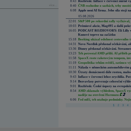
8:43
Rozbřesk: Inflace v červenci mírně v
více...
8:40
ČNB rozhodne o sazbách, trhy mezitím
6:08
Apple není AI firma. Jeho síla stojí n
05.08.2026
22:01
S&P 500 po rekordní rally vyčkával,
18:03
Prémiové akcie, Mag495 a další pokr
16:05
PODCAST ROZHOVORY: Eli Lilly vs. 
Kunové teprve na začátku
15:18
Booking ukázal odolnost cestovního trh
14:31
Novo Nordisk překonal očekávání, akci
13:36
Disney překonal očekávání. Streamova
13:23
Trh potrestal AMD příliš. AI příběh p
11:58
SpaceX roste raketovým tempem, inves
11:19
Geopolitika trhům svědčí, zatímco v
11:11
Nálada v německém automobilovém prů
10:30
Útraty domácností dále rostou, malo
9:43
Inflace v červenci lehce zrychlila. Pot
9:14
Bezvavlasy potvrzuje celoroční výhl
9:01
Rozbřesk: České úspory na evropském
8:54
AMD zklamalo výhledem, SpaceX vydě
naděje na otevření Hormuzu
6:06
Fed mlčí, trh utahuje podmínky. Nejis
1
2
3
4