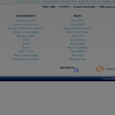
O Patria.cz
|
Reklama
|
Mapa Stránek
|
Skupina Patria
|
Kariéra v Patrii
|
Podmínky uží
|
Cookies
|
|
RSS / XML
E-mail newsletter
SMS zpravod
Zpravodajství:
Akcie:
Akciové zprávy
Akcie ČEZ
Ekonomické zprávy
Akcie NWR
Zprávy o měnách a sazbách
Akcie Komerční banka
Zprávy o komoditách
Akcie Erste Bank
Zprávy o HDP
Akcie O2
ČNB
Akcie Kofola
Grexit
Akcie Apple
Brexit
Akcie Facebook
Volby v USA
Akcie BMW
Video zpravodajství
Akcie GE
Investiční komentáře
Akcie Moneta
Tvorba apl