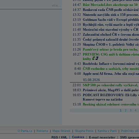
14:47
Růst MercadoLibre akceleruje na 50 %
více...
14:37
Bankovní rada ČNB podle očekávání 
13:32
Nintendo navýšilo zisk o 150 procen
13:19
Goldman Sachs vidí v Evropě přehlíže
11:59
Rychlejší růst, vyšší marže a lepší v
11:40
Meziroční růst stavební výroby v ČR
11:37
Zahraniční obchod ČR v červnu skonč
11:35
Český průmysl zakončil druhé čtvrtlet
11:29
Skupina ČSOB v 1. pololetí: Velký zá
11:26
Paměťový sektor je brzda pro techy,
10:27
PREVIEW: CSG míří k dalšímu růstu.
knihy
8:43
Rozbřesk: Inflace v červenci mírně v
8:40
ČNB rozhodne o sazbách, trhy mezitím
6:08
Apple není AI firma. Jeho síla stojí n
05.08.2026
22:01
S&P 500 po rekordní rally vyčkával,
18:03
Prémiové akcie, Mag495 a další pokr
16:05
PODCAST ROZHOVORY: Eli Lilly vs. 
Kunové teprve na začátku
15:18
Booking ukázal odolnost cestovního trh
1
2
3
4
O Patria.cz
|
Reklama
|
Mapa Stránek
|
Skupina Patria
|
Kariéra v Patrii
|
Podmínky uží
|
Cookies
|
|
RSS / XML
E-mail newsletter
SMS zpravod