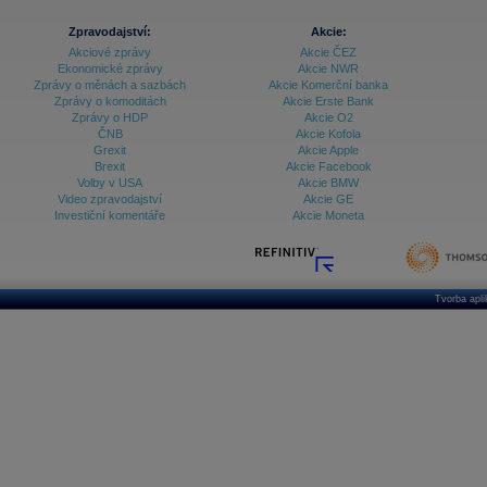
Zpravodajství:
Akcie:
Akciové zprávy
Akcie ČEZ
Ekonomické zprávy
Akcie NWR
Zprávy o měnách a sazbách
Akcie Komerční banka
Zprávy o komoditách
Akcie Erste Bank
Zprávy o HDP
Akcie O2
ČNB
Akcie Kofola
Grexit
Akcie Apple
Brexit
Akcie Facebook
Volby v USA
Akcie BMW
Video zpravodajství
Akcie GE
Investiční komentáře
Akcie Moneta
Tvorba apl