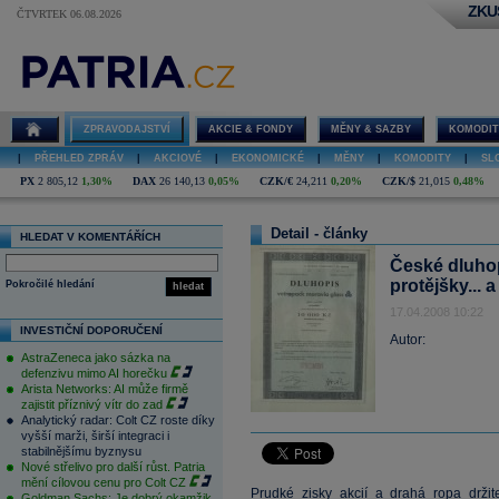
ZKU
ČTVRTEK 06.08.2026
ZPRAVODAJSTVÍ
AKCIE & FONDY
MĚNY & SAZBY
KOMODIT
|
PŘEHLED ZPRÁV
|
AKCIOVÉ
|
EKONOMICKÉ
|
MĚNY
|
KOMODITY
|
SL
PX
2 805,12
1,30%
DAX
26 140,13
0,05%
CZK/€
24,211
0,20%
CZK/$
21,015
0,48%
Detail - články
HLEDAT V KOMENTÁŘÍCH
České dluhopi
protějšky... 
Pokročilé hledání
hledat
17.04.2008 10:22
INVESTIČNÍ DOPORUČENÍ
Autor:
AstraZeneca jako sázka na
defenzivu mimo AI horečku
Arista Networks: AI může firmě
zajistit příznivý vítr do zad
Analytický radar: Colt CZ roste díky
vyšší marži, širší integraci i
stabilnějšímu byznysu
Nové střelivo pro další růst. Patria
mění cílovou cenu pro Colt CZ
Prudké zisky akcií a drahá
ropa
držit
Goldman Sachs: Je dobrý okamžik